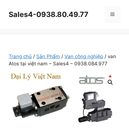
Chuyển
đến
Sales4-0938.80.49.77
Menu
nội
dung
Trang chủ
/
Sản Phẩm
/
Van công nghiệp
/ van
Atos tại việt nam – Sales4 – 0938.084.977