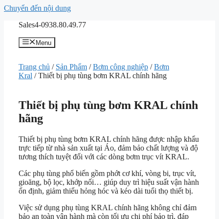
Chuyển đến nội dung
Sales4-0938.80.49.77
Menu
Trang chủ
/
Sản Phẩm
/
Bơm công nghiệp
/
Bơm
Kral
/ Thiết bị phụ tùng bơm KRAL chính hãng
Thiết bị phụ tùng bơm KRAL chính
hãng
Thiết bị phụ tùng bơm KRAL chính hãng được nhập khẩu
trực tiếp từ nhà sản xuất tại Áo, đảm bảo chất lượng và độ
tương thích tuyệt đối với các dòng bơm trục vít KRAL.
Các phụ tùng phổ biến gồm phớt cơ khí, vòng bi, trục vít,
gioăng, bộ lọc, khớp nối… giúp duy trì hiệu suất vận hành
ổn định, giảm thiểu hỏng hóc và kéo dài tuổi thọ thiết bị.
Việc sử dụng phụ tùng KRAL chính hãng không chỉ đảm
bảo an toàn vận hành mà còn tối ưu chi phí bảo trì, đáp