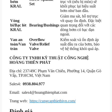
bơm
trục vít (nếu bị mòn) sẽ
Set
KRAL
khôi phục lại hiệu suất
bơm như ban đầu.
Giảm ma sát, hỗ trợ trục
Vòng
vít quay ổn định. Đặc biệt
bi/Bạc lót
Bearing/Bushings
quan trọng đối với các
KRAL
dòng bơm có bạc đạn
ngoài.
Van an
Overflow
Kiểm soát và ổn định áp
toàn/Van
Valve/Relief
suất đầu ra của bơm, bảo
tràn
Valve
vệ hệ thống khỏi quá áp.
CÔNG TY TNHH KỸ THUẬT
CÔNG NGHỆ
HOÀNG THIÊN PHÁT
Địa chỉ: 237/49C Phạm Văn Chiêu, Phường 14, Quận Gò
Vấp, TP.HCM, Việt Nam
Sales4:
0938.804.977
Email: sales4@hoangthienphat.com
Trang web:
https://cungcapthietbivn.com/
Đánh giá