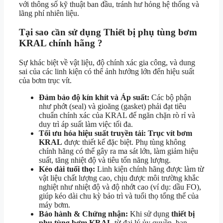
với thông số kỹ thuật ban đầu, tránh hư hỏng hệ thống và
lãng phí nhiên liệu.
Tại sao cần sử dụng Thiết bị phụ tùng bơm
KRAL chính hãng ?
Sự khác biệt về vật liệu, độ chính xác gia công, và dung
sai của các linh kiện có thể ảnh hưởng lớn đến hiệu suất
của bơm trục vít.
Đảm bảo độ kín khít và Áp suất:
Các bộ phận
như phớt (seal) và gioăng (gasket) phải đạt tiêu
chuẩn chính xác của KRAL để ngăn chặn rò rỉ và
duy trì áp suất làm việc tối đa.
Tối ưu hóa hiệu suất truyền tải:
Trục vít bơm
KRAL
được thiết kế đặc biệt. Phụ tùng không
chính hãng có thể gây ra ma sát lớn, làm giảm hiệu
suất, tăng nhiệt độ và tiêu tốn năng lượng.
Kéo dài tuổi thọ:
Linh kiện chính hãng được làm từ
vật liệu chất lượng cao, chịu được môi trường khắc
nghiệt như nhiệt độ và độ nhớt cao (ví dụ: dầu FO),
giúp kéo dài chu kỳ bảo trì và tuổi thọ tổng thể của
máy bơm.
Bảo hành & Chứng nhận:
Khi sử dụng
thiết bị
phụ tùng bơm KRAL
từ đại lý ủy quyền, bạn