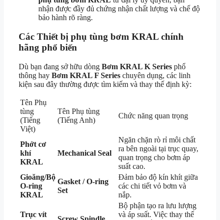
nhận được đầy đủ chứng nhận chất lượng và chế độ
bảo hành rõ ràng.
Các Thiết bị phụ tùng bơm KRAL chính
hãng phổ biến
Dù bạn đang sở hữu dòng
Bơm KRAL K Series
phổ
thông hay
Bơm KRAL F Series
chuyên dụng, các linh
kiện sau đây thường được tìm kiếm và thay thế định kỳ:
Tên Phụ
tùng
Tên Phụ tùng
Chức năng quan trọng
(Tiếng
(Tiếng Anh)
Việt)
Ngăn chặn rò rỉ môi chất
Phớt cơ
ra bên ngoài tại trục quay,
khí
Mechanical Seal
quan trọng cho bơm áp
KRAL
suất cao.
Gioăng/Bộ
Đảm bảo độ kín khít giữa
Gasket / O-ring
O-ring
các chi tiết vỏ bơm và
Set
KRAL
nắp.
Bộ phận tạo ra lưu lượng
Trục vít
và áp suất. Việc thay thế
Screw Spindle