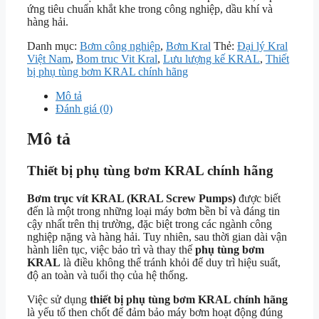
ứng tiêu chuẩn khắt khe trong công nghiệp, dầu khí và
hàng hải.
Danh mục:
Bơm công nghiệp
,
Bơm Kral
Thẻ:
Đại lý Kral
Việt Nam
,
Bom truc Vit Kral
,
Lưu lượng kế KRAL
,
Thiết
bị phụ tùng bơm KRAL chính hãng
Mô tả
Đánh giá (0)
Mô tả
Thiết bị phụ tùng bơm KRAL chính hãng
Bơm trục vít KRAL (KRAL Screw Pumps)
được biết
đến là một trong những loại máy bơm bền bỉ và đáng tin
cậy nhất trên thị trường, đặc biệt trong các ngành công
nghiệp nặng và hàng hải. Tuy nhiên, sau thời gian dài vận
hành liên tục, việc bảo trì và thay thế
phụ tùng bơm
KRAL
là điều không thể tránh khỏi để duy trì hiệu suất,
độ an toàn và tuổi thọ của hệ thống.
Việc sử dụng
thiết bị phụ tùng bơm KRAL chính hãng
là yếu tố then chốt để đảm bảo máy bơm hoạt động đúng