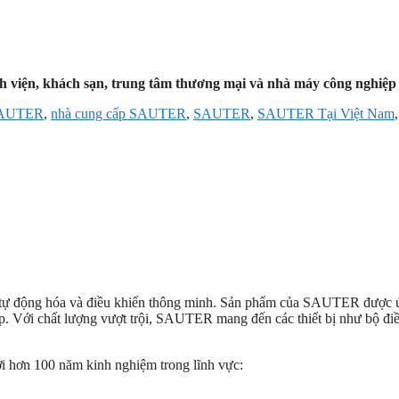
h viện, khách sạn, trung tâm thương mại và nhà máy công nghiệp
SAUTER
,
nhà cung cấp SAUTER
,
SAUTER
,
SAUTER Tại Việt Nam
p tự động hóa và điều khiển thông minh. Sản phẩm của SAUTER được 
p. Với chất lượng vượt trội, SAUTER mang đến các thiết bị như bộ điều
ới hơn 100 năm kinh nghiệm trong lĩnh vực: