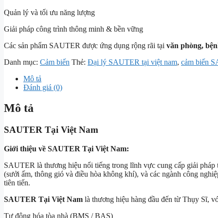
Quản lý và tối ưu năng lượng
Giải pháp công trình thông minh & bền vững
Các sản phẩm SAUTER được ứng dụng rộng rãi tại
văn phòng, bện
Danh mục:
Cảm biến
Thẻ:
Đại lý SAUTER tại việt nam
,
cảm biến 
Mô tả
Đánh giá (0)
Mô tả
SAUTER Tại Việt Nam
Giới thiệu về SAUTER Tại Việt Nam:
SAUTER là thương hiệu nổi tiếng trong lĩnh vực cung cấp giải phá
(sưởi ấm, thông gió và điều hòa không khí), và các ngành công nghiệ
tiên tiến.
SAUTER Tại Việt Nam
là thương hiệu hàng đầu đến từ Thụy Sĩ, v
Tự động hóa tòa nhà (BMS / BAS)