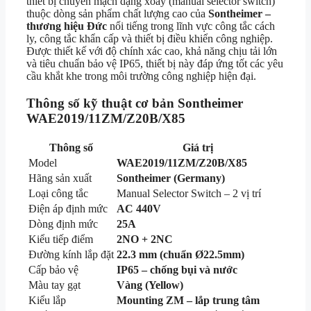
thiết bị chuyển mạch dạng xoay (manual selector switch)
thuộc dòng sản phẩm chất lượng cao của
Sontheimer –
thương hiệu Đức
nổi tiếng trong lĩnh vực công tắc cách
ly, công tắc khẩn cấp và thiết bị điều khiển công nghiệp.
Được thiết kế với độ chính xác cao, khả năng chịu tải lớn
và tiêu chuẩn bảo vệ IP65, thiết bị này đáp ứng tốt các yêu
cầu khắt khe trong môi trường công nghiệp hiện đại.
Thông số kỹ thuật cơ bản Sontheimer
WAE2019/11ZM/Z20B/X85
Thông số
Giá trị
Model
WAE2019/11ZM/Z20B/X85
Hãng sản xuất
Sontheimer (Germany)
Loại công tắc
Manual Selector Switch – 2 vị trí
Điện áp định mức
AC 440V
Dòng định mức
25A
Kiểu tiếp điểm
2NO + 2NC
Đường kính lắp đặt
22.3 mm (chuẩn Ø22.5mm)
Cấp bảo vệ
IP65 – chống bụi và nước
Màu tay gạt
Vàng (Yellow)
Kiểu lắp
Mounting ZM – lắp trung tâm