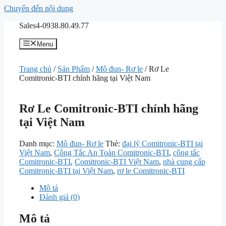
Chuyển đến nội dung
Sales4-0938.80.49.77
Menu
Trang chủ
/
Sản Phẩm
/
Mô đun- Rơ le
/ Rơ Le
Comitronic-BTI chính hãng tại Việt Nam
Rơ Le Comitronic-BTI chính hãng
tại Việt Nam
Danh mục:
Mô đun- Rơ le
Thẻ:
đại lý Comitronic-BTI tại
Việt Nam
,
Công Tắc An Toàn Comitronic-BTI
,
công tắc
Comitronic-BTI
,
Comitronic-BTI Việt Nam
,
nhà cung cấp
Comitronic-BTI tại Việt Nam
,
rơ le Comitronic-BTI
Mô tả
Đánh giá (0)
Mô tả