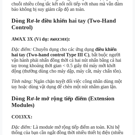
chuỗi nhiều công tắc kết nối nối tiếp với nhau mà vẫn đảm
bảo không bị suy giảm cấp độ an toàn.
Dòng Rơ-le điều khiển hai tay (Two-Hand
Control)
AWAX 3X (Ví dụ:
):
AWAX30X
Đặc điểm:
Chuyên dụng cho các ứng dụng
điều khiển
hai tay (Two-hand control Type III C)
, bắt buộc người
vận hành phải nhấn đồng thời cả hai nút nhấn bằng cả hai
tay trong khoảng thời gian
< 0.5
giây thì máy mới khởi
động (thường dùng cho máy dập, máy cắt, máy chấn tôn).
Tính năng:
Ngăn chặn tuyệt đối việc công nhân dùng một
tay hoặc dùng vật dụng để chèn một nút nhằm gian lận.
Dòng Rơ-le mở rộng tiếp điểm (Extension
Modules)
CO13XX:
Đặc điểm:
Là module mở rộng tiếp điểm an toàn. Khi hệ
thống của bạn cần ngắt đồng thời nhiều thiết bị điện (nhiều