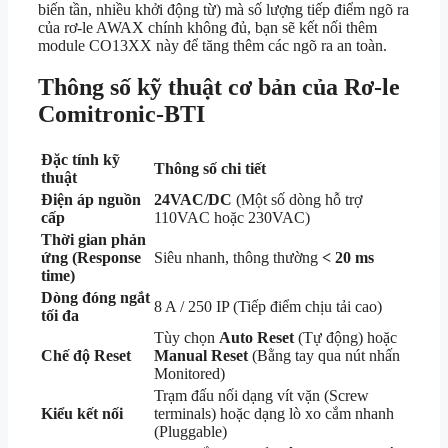
biến tần, nhiều khởi động từ) mà số lượng tiếp điểm ngõ ra
của rơ-le AWAX chính không đủ, bạn sẽ kết nối thêm
module CO13XX này để tăng thêm các ngõ ra an toàn.
Thông số kỹ thuật cơ bản của Rơ-le
Comitronic-BTI
Đặc tính kỹ
Thông số chi tiết
thuật
Điện áp nguồn
24VAC/DC
(Một số dòng hỗ trợ
cấp
110VAC hoặc 230VAC)
Thời gian phản
ứng (Response
Siêu nhanh, thông thường
< 20 ms
time)
Dòng đóng ngắt
8 A / 250 IP (Tiếp điểm chịu tải cao)
tối đa
Tùy chọn
Auto Reset
(Tự động) hoặc
Chế độ Reset
Manual Reset
(Bằng tay qua nút nhấn
Monitored)
Trạm đấu nối dạng vít vặn (Screw
Kiểu kết nối
terminals) hoặc dạng lò xo cắm nhanh
(Pluggable)