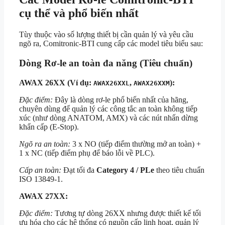
cụ thể và phổ biến nhất
Tùy thuộc vào số lượng thiết bị cần quản lý và yêu cầu
ngõ ra, Comitronic-BTI cung cấp các model tiêu biểu sau:
Dòng Rơ-le an toàn đa năng (Tiêu chuẩn)
AWAX 26XX (Ví dụ:
,
):
AWAX26XXL
AWAX26XXM
Đặc điểm:
Đây là dòng rơ-le phổ biến nhất của hãng,
chuyên dùng để quản lý các công tắc an toàn không tiếp
xúc (như dòng ANATOM, AMX) và các nút nhấn dừng
khẩn cấp (E-Stop).
Ngõ ra an toàn:
3 x NO (tiếp điểm thường mở an toàn) +
1 x NC (tiếp điểm phụ để báo lỗi về PLC).
Cấp an toàn:
Đạt tối đa
Category 4 / PLe
theo tiêu chuẩn
ISO 13849-1.
AWAX 27XX:
Đặc điểm:
Tương tự dòng 26XX nhưng được thiết kế tối
ưu hóa cho các hệ thống có nguồn cấp linh hoạt, quản lý