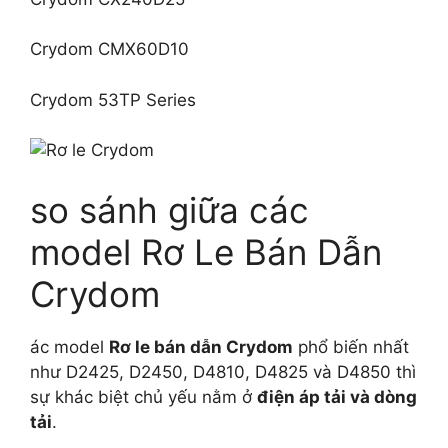
Crydom CMX60D10
Crydom 53TP Series
so sánh giữa các
model Rơ Le Bán Dẫn
Crydom
ác model
Rơ le bán dẫn Crydom
phổ biến nhất
như D2425, D2450, D4810, D4825 và D4850 thì
sự khác biệt chủ yếu nằm ở
điện áp tải và dòng
tải
.