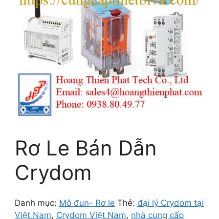
Rơ Le Bán Dẫn
Crydom
Danh mục:
Mô đun- Rơ le
Thẻ:
đại lý Crydom tại
Việt Nam
,
Crydom Việt Nam
,
nhà cung cấp