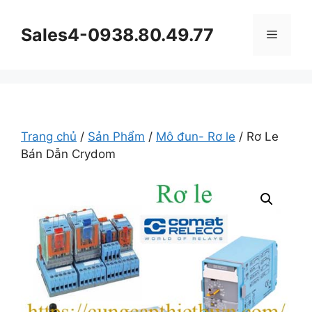
Chuyển
đến
Sales4-0938.80.49.77
Menu
nội
dung
Trang chủ
/
Sản Phẩm
/
Mô đun- Rơ le
/ Rơ Le
Bán Dẫn Crydom