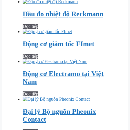
Đầu đo nhiệt độ Reckmann
Đọc tiếp
Động cơ giảm tốc FImet
Đọc tiếp
Động cơ Electramo tại Việt
Nam
Đọc tiếp
Đại lý Bộ nguồn Pheonix
Contact