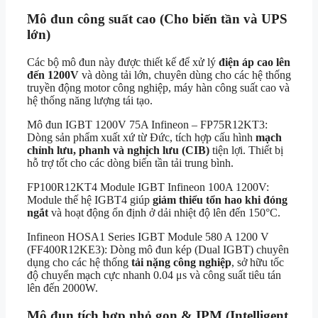
Mô đun công suất cao (Cho biến tần và UPS
lớn)
Các bộ mô đun này được thiết kế để xử lý
điện áp cao lên
đến 1200V
và dòng tải lớn, chuyên dùng cho các hệ thống
truyền động motor công nghiệp, máy hàn công suất cao và
hệ thống năng lượng tái tạo.
Mô đun IGBT 1200V 75A Infineon – FP75R12KT3:
Dòng sản phẩm xuất xứ từ Đức, tích hợp cấu hình
mạch
chỉnh lưu, phanh và nghịch lưu (CIB)
tiện lợi. Thiết bị
hỗ trợ tốt cho các dòng biến tần tải trung bình.
FP100R12KT4 Module IGBT Infineon 100A 1200V:
Module thế hệ IGBT4 giúp
giảm thiểu tổn hao khi đóng
ngắt
và hoạt động ổn định ở dải nhiệt độ lên đến 150°C.
Infineon HOSA1 Series IGBT Module 580 A 1200 V
(FF400R12KE3): Dòng mô đun kép (Dual IGBT) chuyên
dụng cho các hệ thống
tải nặng công nghiệp
, sở hữu tốc
độ chuyển mạch cực nhanh 0.04 μs và công suất tiêu tán
lên đến 2000W.
Mô đun tích hợp nhỏ gọn & IPM (Intelligent