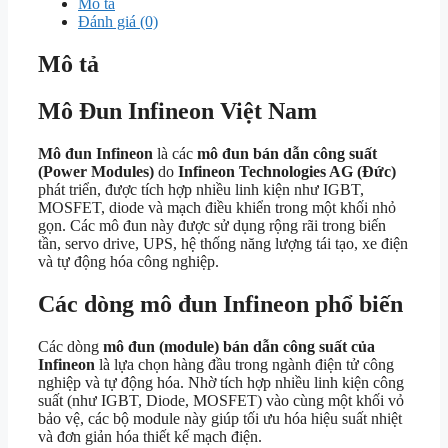
Mô tả
Đánh giá (0)
Mô tả
Mô Đun Infineon Việt Nam
Mô đun Infineon
là các
mô đun bán dẫn công suất
(Power Modules)
do
Infineon Technologies AG (Đức)
phát triển, được tích hợp nhiều linh kiện như IGBT,
MOSFET, diode và mạch điều khiển trong một khối nhỏ
gọn. Các mô đun này được sử dụng rộng rãi trong biến
tần, servo drive, UPS, hệ thống năng lượng tái tạo, xe điện
và tự động hóa công nghiệp.
Các dòng mô đun Infineon phổ biến
Các dòng
mô đun (module) bán dẫn công suất của
Infineon
là lựa chọn hàng đầu trong ngành điện tử công
nghiệp và tự động hóa. Nhờ tích hợp nhiều linh kiện công
suất (như IGBT, Diode, MOSFET) vào cùng một khối vỏ
bảo vệ, các bộ module này giúp tối ưu hóa hiệu suất nhiệt
và đơn giản hóa thiết kế mạch điện.