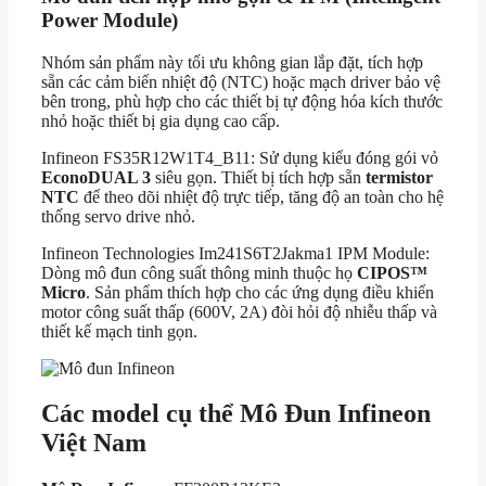
Power Module)
Nhóm sản phẩm này tối ưu không gian lắp đặt, tích hợp
sẵn các cảm biến nhiệt độ (NTC) hoặc mạch driver bảo vệ
bên trong, phù hợp cho các thiết bị tự động hóa kích thước
nhỏ hoặc thiết bị gia dụng cao cấp.
Infineon FS35R12W1T4_B11: Sử dụng kiểu đóng gói vỏ
EconoDUAL 3
siêu gọn. Thiết bị tích hợp sẵn
termistor
NTC
để theo dõi nhiệt độ trực tiếp, tăng độ an toàn cho hệ
thống servo drive nhỏ.
Infineon Technologies Im241S6T2Jakma1 IPM Module:
Dòng mô đun công suất thông minh thuộc họ
CIPOS™
Micro
. Sản phẩm thích hợp cho các ứng dụng điều khiển
motor công suất thấp (600V, 2A) đòi hỏi độ nhiễu thấp và
thiết kế mạch tinh gọn.
Các model cụ thể Mô Đun Infineon
Việt Nam