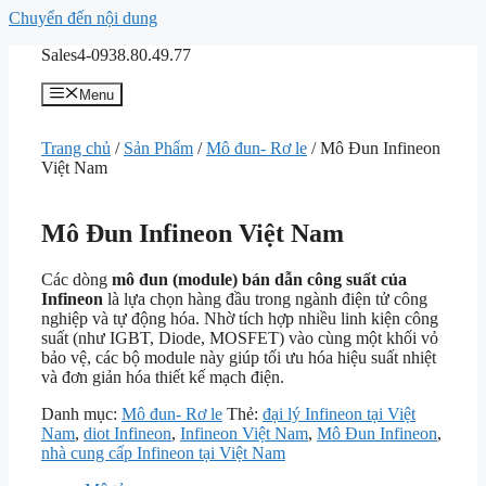
Chuyển đến nội dung
Sales4-0938.80.49.77
Menu
Trang chủ
/
Sản Phẩm
/
Mô đun- Rơ le
/ Mô Đun Infineon
Việt Nam
Mô Đun Infineon Việt Nam
Các dòng
mô đun (module) bán dẫn công suất của
Infineon
là lựa chọn hàng đầu trong ngành điện tử công
nghiệp và tự động hóa. Nhờ tích hợp nhiều linh kiện công
suất (như IGBT, Diode, MOSFET) vào cùng một khối vỏ
bảo vệ, các bộ module này giúp tối ưu hóa hiệu suất nhiệt
và đơn giản hóa thiết kế mạch điện.
Danh mục:
Mô đun- Rơ le
Thẻ:
đại lý Infineon tại Việt
Nam
,
diot Infineon
,
Infineon Việt Nam
,
Mô Đun Infineon
,
nhà cung cấp Infineon tại Việt Nam