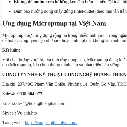
Không để motor treo lơ lửng
kéo đầu bơm — nên đặt toàn bộ
Đảm bảo hướng dòng chảy đúng (inlet/outlet) theo mũi tên trê
Ứng dụng Micropump tại Việt Nam
Micropump được ứng dụng rộng rãi trong nhiều lĩnh vực. Trong ngà
để bơm các nguyên liệu như siro hoặc tinh bột mà không làm ảnh hư
Kết luận:
Với chất lượng vượt trội và tính ứng dụng cao, Micropump đang khẳn
qua Micropump, lựa chọn thông minh cho sự phát triển bền vững.
CÔNG TY TNHH KỸ THUẬT CÔNG NGHỆ
HOÀNG THIÊN
Địa chỉ: 237/49C Phạm Văn Chiêu, Phường 14, Quận Gò Vấp, TP.
Sales4:
0938.804.977
Email:
sales4@hoangthienphat.com
Skype : Vu anh.htp
Trang web:
https://cungcapthietbivn.com/