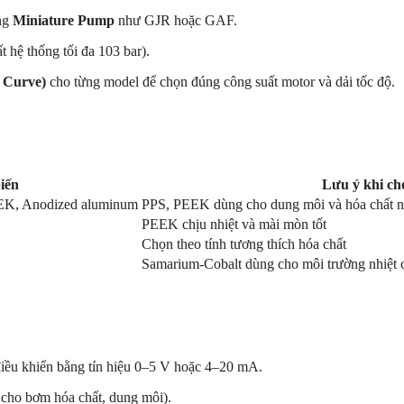
òng
Miniature Pump
như GJR hoặc GAF.
t hệ thống tối đa 103 bar).
 Curve)
cho từng model để chọn đúng công suất motor và dải tốc độ.
biến
Lưu ý khi ch
PEEK, Anodized aluminum
PPS, PEEK dùng cho dung môi và hóa chất nh
PEEK chịu nhiệt và mài mòn tốt
Chọn theo tính tương thích hóa chất
Samarium-Cobalt dùng cho môi trường nhiệt 
điều khiển bằng tín hiệu 0–5 V hoặc 4–20 mA.
g cho bơm hóa chất, dung môi).