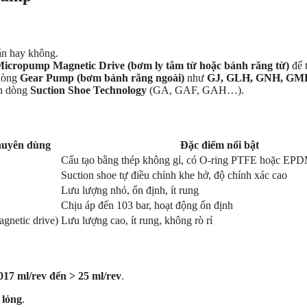
rắn hay không.
icropump Magnetic Drive (bơm ly tâm từ hoặc bánh răng từ)
để t
 dòng
Gear Pump (bơm bánh răng ngoài)
như
GJ, GLH, GNH, GM
ọn dòng
Suction Shoe Technology
(GA, GAF, GAH…).
uyên dùng
Đặc điểm nổi bật
Cấu tạo bằng thép không gỉ, có O-ring PTFE hoặc EP
Suction shoe tự điều chỉnh khe hở, độ chính xác cao
Lưu lượng nhỏ, ổn định, ít rung
Chịu áp đến 103 bar, hoạt động ổn định
agnetic drive)
Lưu lượng cao, ít rung, không rò rỉ
,017 ml/rev đến > 25 ml/rev
.
 lỏng
.