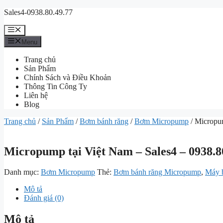
Chuyển
Sales4-0938.80.49.77
đến
nội
Menu
dung
Menu
Trang chủ
Sản Phẩm
Chính Sách và Điều Khoản
Thông Tin Công Ty
Liên hệ
Blog
Trang chủ
/
Sản Phẩm
/
Bơm bánh răng
/
Bơm Micropump
/ Micropum
Micropump tại Việt Nam – Sales4 – 0938.8
Danh mục:
Bơm Micropump
Thẻ:
Bơm bánh răng Micropump
,
Máy 
Mô tả
Đánh giá (0)
Mô tả