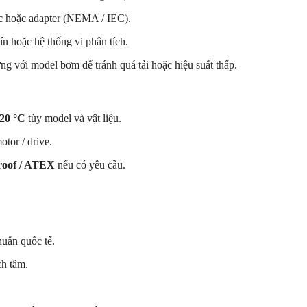
rục hoặc adapter (NEMA / IEC).
ín hoặc hệ thống vi phân tích.
g với model bơm để tránh quá tải hoặc hiệu suất thấp.
20 °C
tùy model và vật liệu.
tor / drive.
roof / ATEX
nếu có yêu cầu.
huẩn quốc tế.
ch tâm.