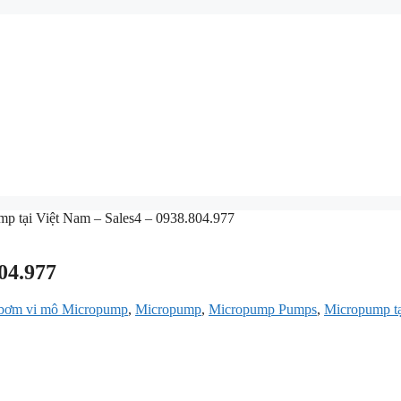
p tại Việt Nam – Sales4 – 0938.804.977
04.977
bơm vi mô Micropump
,
Micropump
,
Micropump Pumps
,
Micropump t