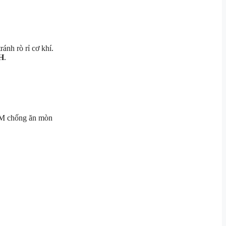
ránh rò rỉ cơ khí.
H
.
DM chống ăn mòn