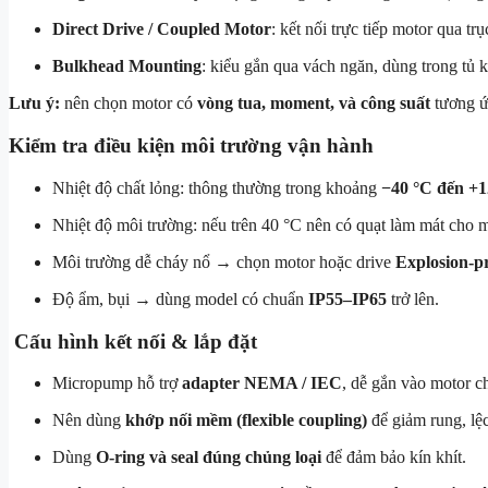
Direct Drive / Coupled Motor
: kết nối trực tiếp motor qua t
Bulkhead Mounting
: kiểu gắn qua vách ngăn, dùng trong tủ k
Lưu ý:
nên chọn motor có
vòng tua, moment, và công suất
tương ứn
Kiểm tra điều kiện môi trường vận hành
Nhiệt độ chất lỏng: thông thường trong khoảng
−40 °C đến +1
Nhiệt độ môi trường: nếu trên 40 °C nên có quạt làm mát cho mo
Môi trường dễ cháy nổ → chọn motor hoặc drive
Explosion-p
Độ ẩm, bụi → dùng model có chuẩn
IP55–IP65
trở lên.
Cấu hình kết nối & lắp đặt
Micropump hỗ trợ
adapter NEMA / IEC
, dễ gắn vào motor c
Nên dùng
khớp nối mềm (flexible coupling)
để giảm rung, lệ
Dùng
O-ring và seal đúng chủng loại
để đảm bảo kín khít.