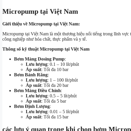
Micropump tại Việt Nam
Giới thiệu về Micropump tại Việt Nam:
Micropump tại Việt Nam là một thương hiệu nổi tiếng trong lĩnh vực
công nghiệp như hóa chất, thực phẩm và y tế.
Thông số kỹ thuật Micropump tại Việt Nam
Bơm Màng Dosing Pump
:
Lưu lượng
: 0.1 – 10 lít/phút
Áp suất
: Tối đa 10 bar
Bơm Bánh Răng
:
Lưu lượng
: 1 – 100 lít/phút
Áp suất
: Tối đa 20 bar
Bơm Màng Điều Chỉnh
:
Lưu lượng
: 0.5 – 5 lít/phút
Áp suất
: Tối đa 5 bar
Bơm Định Lượng
:
Lưu lượng
: 0.01 – 5 lít/phút
Áp suất
: Tối đa 15 bar
các lưu ý quan trọng khi chọn bơm Micr