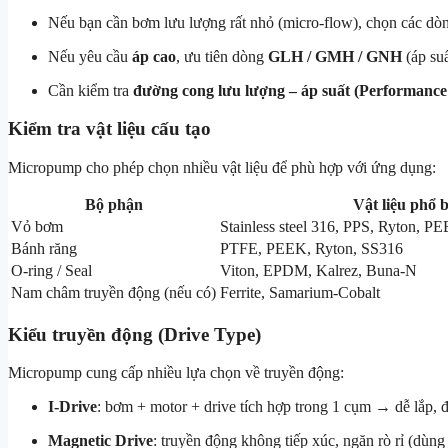
Nếu bạn cần bơm lưu lượng rất nhỏ (micro-flow), chọn các d
Nếu yêu cầu
áp cao
, ưu tiên dòng
GLH / GMH / GNH
(áp suấ
Cần kiểm tra
đường cong lưu lượng – áp suất (Performance
Kiểm tra vật liệu cấu tạo
Micropump cho phép chọn nhiều vật liệu để phù hợp với ứng dụng:
Bộ phận
Vật liệu phổ 
Vỏ bơm
Stainless steel 316, PPS, Ryton, 
Bánh răng
PTFE, PEEK, Ryton, SS316
O-ring / Seal
Viton, EPDM, Kalrez, Buna-N
Nam châm truyền động (nếu có)
Ferrite, Samarium-Cobalt
Kiểu truyền động (Drive Type)
Micropump cung cấp nhiều lựa chọn về truyền động:
I-Drive
: bơm + motor + drive tích hợp trong 1 cụm → dễ lắp, 
Magnetic Drive
: truyền động không tiếp xúc, ngăn rò rỉ (dùn