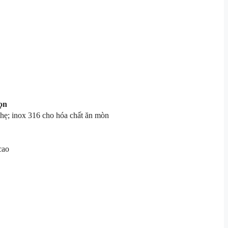
ọn
ẹ; inox 316 cho hóa chất ăn mòn
cao