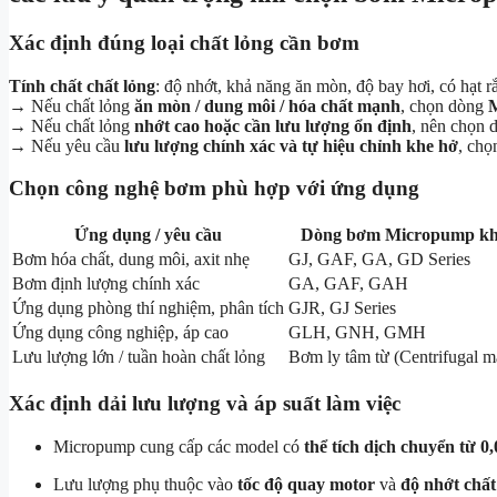
Xác định đúng loại chất lỏng cần bơm
Tính chất chất lỏng
: độ nhớt, khả năng ăn mòn, độ bay hơi, có hạt 
→ Nếu chất lỏng
ăn mòn / dung môi / hóa chất mạnh
, chọn dòng
M
→ Nếu chất lỏng
nhớt cao hoặc cần lưu lượng ổn định
, nên chọn
→ Nếu yêu cầu
lưu lượng chính xác và tự hiệu chỉnh khe hở
, ch
Chọn công nghệ bơm phù hợp với ứng dụng
Ứng dụng / yêu cầu
Dòng bơm Micropump kh
Bơm hóa chất, dung môi, axit nhẹ
GJ, GAF, GA, GD Series
Bơm định lượng chính xác
GA, GAF, GAH
Ứng dụng phòng thí nghiệm, phân tích
GJR, GJ Series
Ứng dụng công nghiệp, áp cao
GLH, GNH, GMH
Lưu lượng lớn / tuần hoàn chất lỏng
Bơm ly tâm từ (Centrifugal m
Xác định dải
lưu lượng và áp suất làm việc
Micropump cung cấp các model có
thể tích dịch chuyển từ 0
Lưu lượng phụ thuộc vào
tốc độ quay motor
và
độ nhớt chất