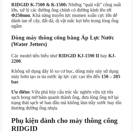
RIDGID K-7500 & K-1500:
Những “quái vật” công suất
lớn, xử lý các đường ống chính có đường kính lên tới
Φ250mm
.
Khả năng truyền lực momen xoắn cực lớn để
đánh tan rễ cây, đất đá, dị vật mắc kẹt bên trong lòng ống
ngầm
Dòng máy thông cống bằng Áp Lực Nước
(Water Jetters)
Các model tiêu biểu như
RIDGID KJ-1590 II
hay
KJ-
2200
.
Không sử dụng dây lò xo cơ học, dòng máy này sử dụng
máy bơm tạo ra tia nước áp lực cực cao lên đến
150 – 205
bar
.
Ưu điểm:
Vừa phá hủy cấu trúc tắc nghẽn vừa xịt rửa
sạch bong mỡ bám quanh thành ống, đưa lòng ống trở lại
trạng thái sạch sẽ ban đầu mà không làm trầy xước hay tổn
thương đường ống nhựa.
Phụ kiện dành cho máy thông cống
RIDGID