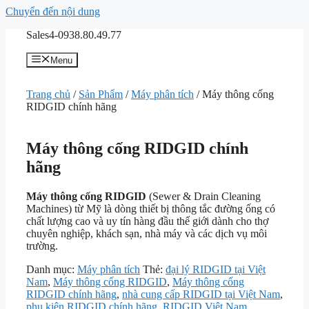
Chuyển đến nội dung
Sales4-0938.80.49.77
Menu
Trang chủ
/
Sản Phẩm
/
Máy phân tích
/ Máy thông cống
RIDGID chính hãng
Máy thông cống RIDGID chính
hãng
Máy thông cống RIDGID
(Sewer & Drain Cleaning
Machines) từ Mỹ là dòng thiết bị thông tắc đường ống có
chất lượng cao và uy tín hàng đầu thế giới dành cho thợ
chuyên nghiệp, khách sạn, nhà máy và các dịch vụ môi
trường.
Danh mục:
Máy phân tích
Thẻ:
đại lý RIDGID tại Việt
Nam
,
Máy thông cống RIDGID
,
Máy thông cống
RIDGID chính hãng
,
nhà cung cấp RIDGID tại Việt Nam
,
phụ kiện RIDGID chính hãng
,
RIDGID Việt Nam