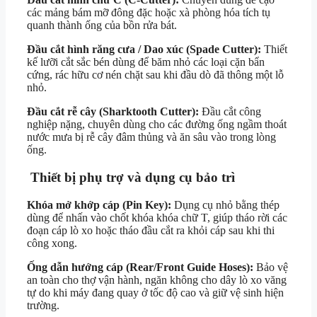
các mảng bám mỡ đông đặc hoặc xà phòng hóa tích tụ
quanh thành ống của bồn rửa bát.
Đầu cắt hình răng cưa / Dao xúc (Spade Cutter):
Thiết
kế lưỡi cắt sắc bén dùng để băm nhỏ các loại cặn bẩn
cứng, rác hữu cơ nén chặt sau khi đầu dò đã thông một lỗ
nhỏ.
Đầu cắt rễ cây (Sharktooth Cutter):
Đầu cắt công
nghiệp nặng, chuyên dùng cho các đường ống ngầm thoát
nước mưa bị rễ cây đâm thủng và ăn sâu vào trong lòng
ống.
Thiết bị phụ trợ và dụng cụ bảo trì
Khóa mở khớp cáp (Pin Key):
Dụng cụ nhỏ bằng thép
dùng để nhấn vào chốt khóa khóa chữ T, giúp tháo rời các
đoạn cáp lò xo hoặc tháo đầu cắt ra khỏi cáp sau khi thi
công xong.
Ống dẫn hướng cáp (Rear/Front Guide Hoses):
Bảo vệ
an toàn cho thợ vận hành, ngăn không cho dây lò xo văng
tự do khi máy đang quay ở tốc độ cao và giữ vệ sinh hiện
trường.