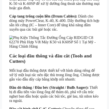
K-50 và K-60SP để xử lý đường ống thoát sàn thương mại
hoặc gia đình.
Cáp tang trống cuộn liền (Drum Cables):
Dành cho
dòng máy PowerClear, K-40, K-400. Dây thường tích hợp
sẵn lõi cứng (IC – Inner Core) để tăng khả năng đâm
xuyên qua các búi giẻ hoặc rác.
Các loại đầu thông và đầu cắt (Tools and
Cutters)
Mỗi loại đầu thông được thiết kế với hình dáng riêng để
xử lý một loại rác nén đặc thù trong lòng ống. Chúng được
gắn vào đầu dây cáp bằng khớp nối nhanh:
Đầu dò thẳng / Đầu béc (Straight / Bulb Auger):
Thiết
bị đi đầu tiên vào lòng ống để thăm dò, phá vỡ cấu trúc
nghẹt ban đầu hoặc quấn các búi tóc, giẻ lau, túi nilon kéo
ra ngoài.
Đầu cắt hình chữ C (C-Cutter):
Chuyên dùng để cạo