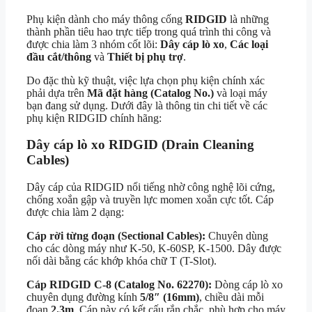
Phụ kiện dành cho máy thông cống
RIDGID
là những
thành phần tiêu hao trực tiếp trong quá trình thi công và
được chia làm 3 nhóm cốt lõi:
Dây cáp lò xo
,
Các loại
đầu cắt/thông
và
Thiết bị phụ trợ
.
Do đặc thù kỹ thuật, việc lựa chọn phụ kiện chính xác
phải dựa trên
Mã đặt hàng (Catalog No.)
và loại máy
bạn đang sử dụng. Dưới đây là thông tin chi tiết về các
phụ kiện RIDGID chính hãng:
Dây cáp lò xo RIDGID (Drain Cleaning
Cables)
Dây cáp của RIDGID nổi tiếng nhờ công nghệ lõi cứng,
chống xoắn gập và truyền lực momen xoắn cực tốt. Cáp
được chia làm 2 dạng:
Cáp rời từng đoạn (Sectional Cables):
Chuyên dùng
cho các dòng máy như K-50, K-60SP, K-1500. Dây được
nối dài bằng các khớp khóa chữ T (T-Slot).
Cáp RIDGID C-8 (Catalog No. 62270):
Dòng cáp lò xo
chuyên dụng đường kính
5/8″ (16mm)
, chiều dài mỗi
đoạn
2.3m
. Cáp này có kết cấu rắn chắc, phù hợp cho máy