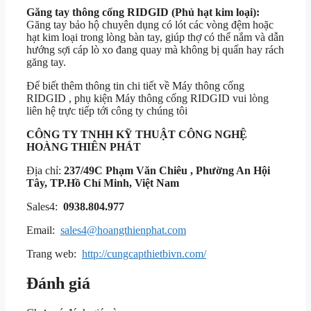
Găng tay thông cống RIDGID (Phủ hạt kim loại):
Găng tay bảo hộ chuyên dụng có lót các vòng đệm hoặc
hạt kim loại trong lòng bàn tay, giúp thợ có thể nắm và dẫn
hướng sợi cáp lò xo đang quay mà không bị quấn hay rách
găng tay.
Để biết thêm thông tin chi tiết về Máy thông cống
RIDGID , phụ kiện Máy thông cống RIDGID vui lòng
liên hệ trực tiếp tới công ty chúng tôi
CÔNG TY TNHH KỸ THUẬT
CÔNG NGHỆ
HOÀNG THIÊN PHÁT
Địa chỉ:
237/49C Phạm Văn Chiêu , Phường An Hội
Tây, TP.Hồ Chí Minh, Việt Nam
Sales4:
0938.804.977
Email:
sales4@hoangthienphat.com
Trang web:
http://cungcapthietbivn.com/
Đánh giá