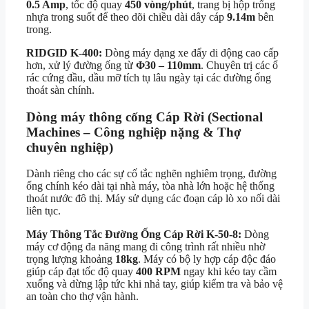
0.5 Amp
, tốc độ quay
450 vòng/phút
, trang bị hộp trống
nhựa trong suốt để theo dõi chiều dài dây cáp
9.14m
bên
trong.
RIDGID K-400:
Dòng máy dạng xe đẩy di động cao cấp
hơn, xử lý đường ống từ
Φ30 – 110mm
.
Chuyên trị các ổ
rác cứng đầu, dầu mỡ tích tụ lâu ngày tại các đường ống
thoát sàn chính.
Dòng máy thông cống Cáp Rời (Sectional
Machines – Công nghiệp nặng & Thợ
chuyên nghiệp)
Dành riêng cho các sự cố tắc nghẽn nghiêm trọng, đường
ống chính kéo dài tại nhà máy, tòa nhà lớn hoặc hệ thống
thoát nước đô thị.
Máy sử dụng các đoạn cáp lò xo nối dài
liên tục.
Máy Thông Tắc Đường Ống Cáp Rời K-50-8:
Dòng
máy cơ động đa năng mang đi công trình rất nhiều nhờ
trọng lượng khoảng
18kg
. Máy có bộ ly hợp cáp độc đáo
giúp cáp đạt tốc độ quay
400 RPM
ngay khi kéo tay cầm
xuống và dừng lập tức khi nhả tay, giúp kiểm tra và bảo vệ
an toàn cho thợ vận hành.