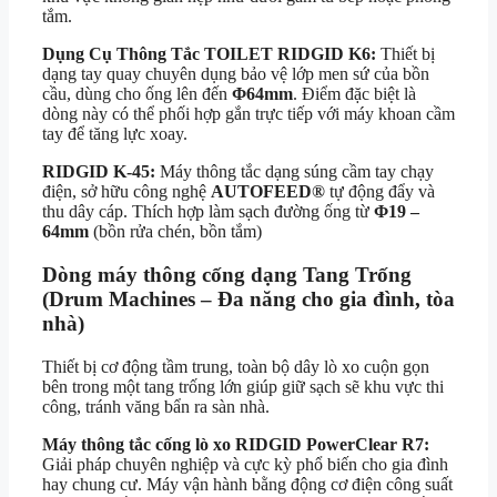
tắm.
Dụng Cụ Thông Tắc TOILET RIDGID K6:
Thiết bị
dạng tay quay chuyên dụng bảo vệ lớp men sứ của bồn
cầu, dùng cho ống lên đến
Φ64mm
. Điểm đặc biệt là
dòng này có thể phối hợp gắn trực tiếp với máy khoan cầm
tay để tăng lực xoay.
RIDGID K-45:
Máy thông tắc dạng súng cầm tay chạy
điện, sở hữu công nghệ
AUTOFEED®
tự động đẩy và
thu dây cáp.
Thích hợp làm sạch đường ống từ
Φ19 –
64mm
(bồn rửa chén, bồn tắm)
Dòng máy thông cống dạng Tang Trống
(Drum Machines – Đa năng cho gia đình, tòa
nhà)
Thiết bị cơ động tầm trung, toàn bộ dây lò xo cuộn gọn
bên trong một tang trống lớn giúp giữ sạch sẽ khu vực thi
công, tránh văng bẩn ra sàn nhà.
Máy thông tắc cống lò xo RIDGID PowerClear R7:
Giải pháp chuyên nghiệp và cực kỳ phổ biến cho gia đình
hay chung cư. Máy vận hành bằng động cơ điện công suất