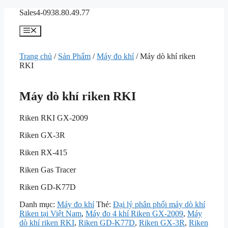
Chuyển
Sales4-0938.80.49.77
đến
nội
Menu
dung
Trang chủ
/
Sản Phẩm
/
Máy đo khí
/ Máy dò khí riken
RKI
Máy dò khí riken RKI
Riken RKI GX-2009
Riken GX-3R
Riken RX-415
Riken Gas Tracer
Riken GD-K77D
Danh mục:
Máy đo khí
Thẻ:
Đại lý phân phối máy dò khí
Riken tại Việt Nam
,
Máy đo 4 khí Riken GX-2009
,
Máy
dò khí riken RKI
,
Riken GD-K77D
,
Riken GX-3R
,
Riken