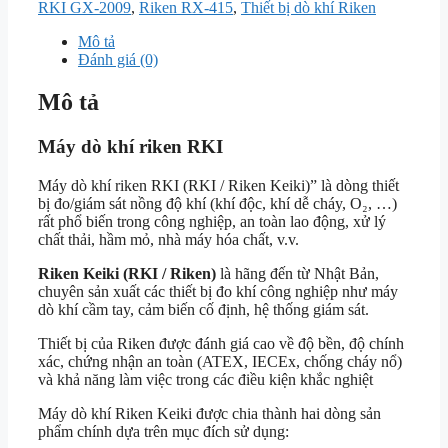
RKI GX-2009
,
Riken RX-415
,
Thiết bị dò khí Riken
Mô tả
Đánh giá (0)
Mô tả
Máy dò khí riken RKI
Máy dò khí riken RKI (RKI / Riken Keiki)” là dòng thiết
bị đo/giám sát nồng độ khí (khí độc, khí dễ cháy, O₂, …)
rất phổ biến trong công nghiệp, an toàn lao động, xử lý
chất thải, hầm mỏ, nhà máy hóa chất, v.v.
Riken Keiki (RKI / Riken)
là hãng đến từ Nhật Bản,
chuyên sản xuất các thiết bị đo khí công nghiệp như máy
dò khí cầm tay, cảm biến cố định, hệ thống giám sát.
Thiết bị của Riken được đánh giá cao về độ bền, độ chính
xác, chứng nhận an toàn (ATEX, IECEx, chống cháy nổ)
và khả năng làm việc trong các điều kiện khắc nghiệt
Máy dò khí Riken Keiki được chia thành hai dòng sản
phẩm chính dựa trên mục đích sử dụng: