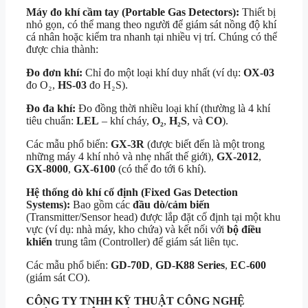
Máy đo khí cầm tay (Portable Gas Detectors):
Thiết bị
nhỏ gọn, có thể mang theo người để giám sát nồng độ khí
cá nhân hoặc kiểm tra nhanh tại nhiều vị trí. Chúng có thể
được chia thành:
Đo đơn khí:
Chỉ đo một loại khí duy nhất (ví dụ:
OX-03
đo O₂,
HS-03
đo H₂S).
Đo đa khí:
Đo đồng thời nhiều loại khí (thường là 4 khí
tiêu chuẩn:
LEL
– khí cháy,
O₂
,
H₂S
, và
CO
).
Các mẫu phổ biến:
GX-3R
(được biết đến là một trong
những máy 4 khí nhỏ và nhẹ nhất thế giới),
GX-2012
,
GX-8000
,
GX-6100
(có thể đo tới 6 khí).
Hệ thống dò khí cố định (Fixed Gas Detection
Systems):
Bao gồm các
đầu dò/cảm biến
(Transmitter/Sensor head) được lắp đặt cố định tại một khu
vực (ví dụ: nhà máy, kho chứa) và kết nối với
bộ điều
khiển
trung tâm (Controller) để giám sát liên tục.
Các mẫu phổ biến:
GD-70D
,
GD-K88 Series
,
EC-600
(giám sát CO).
CÔNG TY TNHH KỸ THUẬT
CÔNG NGHỆ