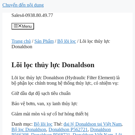
Chuyển đến nội dung
Sales4-0938.80.49.77
Menu
Trang chủ
/
Sản Phẩm
/
Bộ lõi lọc
/ Lõi lọc thủy lực
Donaldson
Lõi lọc thủy lực Donaldson
Lõi lọc thủy lực Donaldson (Hydraulic Filter Element) là
bộ phận lọc chính trong hệ thống thủy lực, có nhiệm vụ:
Giữ dầu đạt độ sạch tiêu chuẩn
Bảo vệ bơm, van, xy lanh thủy lực
Giảm mài mòn và sự cố hư hỏng thiết bị
Danh mục:
Bộ lõi lọc
Thẻ:
đại lý Donaldson tại Việt Nam
,
Bộ lọc Donaldson
,
Donaldson P562721
,
Donaldson
P566208
,
Donaldson P568721
,
Donaldson Việt Nam
,
Lõi