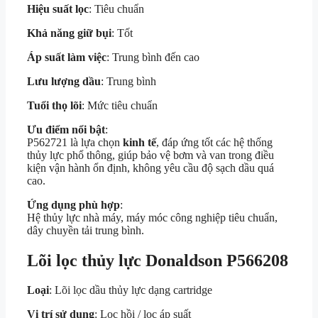
Hiệu suất lọc
: Tiêu chuẩn
Khả năng giữ bụi
: Tốt
Áp suất làm việc
: Trung bình đến cao
Lưu lượng dầu
: Trung bình
Tuổi thọ lõi
: Mức tiêu chuẩn
Ưu điểm nổi bật
:
P562721 là lựa chọn
kinh tế
, đáp ứng tốt các hệ thống
thủy lực phổ thông, giúp bảo vệ bơm và van trong điều
kiện vận hành ổn định, không yêu cầu độ sạch dầu quá
cao.
Ứng dụng phù hợp
:
Hệ thủy lực nhà máy, máy móc công nghiệp tiêu chuẩn,
dây chuyền tải trung bình.
Lõi lọc thủy lực Donaldson
P566208
Loại
: Lõi lọc dầu thủy lực dạng cartridge
Vị trí sử dụng
: Lọc hồi / lọc áp suất