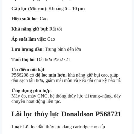
Cấp lọc (Micron)
: Khoảng
5 – 10 µm
Hiệu suất lọc
: Cao
Khả năng giữ bụi
: Rất tốt
Áp suất làm việc
: Cao
Lưu lượng dầu
: Trung bình đến lớn
Tuổi thọ lõi
: Dài hơn P562721
Ưu điểm nổi bật
:
P566208 có
độ lọc mịn hơn
, khả năng giữ bụi cao, giúp
dầu sạch lâu hơn, giảm mài mòn và kéo dài chu kỳ bảo trì.
Ứng dụng phù hợp
:
Máy ép, máy CNC, hệ thống thủy lực tải trung–nặng, dây
chuyền hoạt động liên tục.
Lõi lọc thủy lực Donaldson
P568721
Loại
: Lõi lọc dầu thủy lực dạng cartridge cao cấp