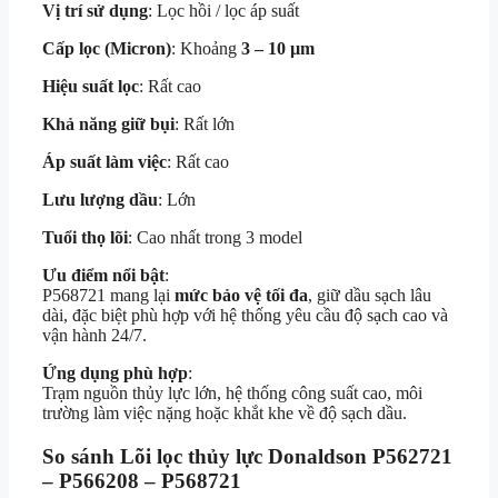
Vị trí sử dụng
: Lọc hồi / lọc áp suất
Cấp lọc (Micron)
: Khoảng
3 – 10 µm
Hiệu suất lọc
: Rất cao
Khả năng giữ bụi
: Rất lớn
Áp suất làm việc
: Rất cao
Lưu lượng dầu
: Lớn
Tuổi thọ lõi
: Cao nhất trong 3 model
Ưu điểm nổi bật
:
P568721 mang lại
mức bảo vệ tối đa
, giữ dầu sạch lâu
dài, đặc biệt phù hợp với hệ thống yêu cầu độ sạch cao và
vận hành 24/7.
Ứng dụng phù hợp
:
Trạm nguồn thủy lực lớn, hệ thống công suất cao, môi
trường làm việc nặng hoặc khắt khe về độ sạch dầu.
So sánh Lõi lọc thủy lực Donaldson
P562721
– P566208 – P568721