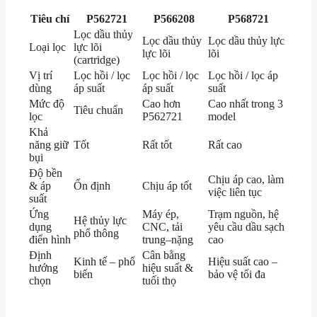
Tiêu chí
P562721
P566208
P568721
Lọc dầu thủy
Lọc dầu thủy
Lọc dầu thủy lực
Loại lọc
lực lõi
lực lõi
lõi
(cartridge)
Vị trí
Lọc hồi / lọc
Lọc hồi / lọc
Lọc hồi / lọc áp
dùng
áp suất
áp suất
suất
Mức độ
Cao hơn
Cao nhất trong 3
Tiêu chuẩn
lọc
P562721
model
Khả
năng giữ
Tốt
Rất tốt
Rất cao
bụi
Độ bền
Chịu áp cao, làm
& áp
Ổn định
Chịu áp tốt
việc liên tục
suất
Ứng
Máy ép,
Trạm nguồn, hệ
Hệ thủy lực
dụng
CNC, tải
yêu cầu dầu sạch
phổ thông
điển hình
trung–nặng
cao
Định
Cân bằng
Kinh tế – phổ
Hiệu suất cao –
hướng
hiệu suất &
biến
bảo vệ tối đa
chọn
tuổi thọ