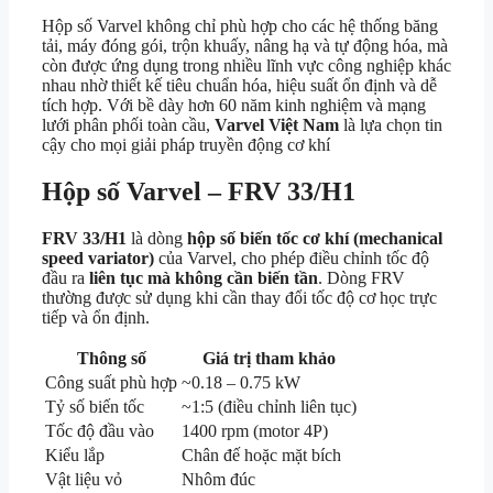
Hộp số Varvel không chỉ phù hợp cho các hệ thống băng
tải, máy đóng gói, trộn khuấy, nâng hạ và tự động hóa, mà
còn được ứng dụng trong nhiều lĩnh vực công nghiệp khác
nhau nhờ thiết kế tiêu chuẩn hóa, hiệu suất ổn định và dễ
tích hợp. Với bề dày hơn 60 năm kinh nghiệm và mạng
lưới phân phối toàn cầu,
Varvel Việt Nam
là lựa chọn tin
cậy cho mọi giải pháp truyền động cơ khí
Hộp số Varvel
– FRV 33/H1
FRV 33/H1
là dòng
hộp số biến tốc cơ khí (mechanical
speed variator)
của Varvel, cho phép điều chỉnh tốc độ
đầu ra
liên tục mà không cần biến tần
. Dòng FRV
thường được sử dụng khi cần thay đổi tốc độ cơ học trực
tiếp và ổn định.
Thông số
Giá trị tham khảo
Công suất phù hợp
~0.18 – 0.75 kW
Tỷ số biến tốc
~1:5 (điều chỉnh liên tục)
Tốc độ đầu vào
1400 rpm (motor 4P)
Kiểu lắp
Chân đế hoặc mặt bích
Vật liệu vỏ
Nhôm đúc