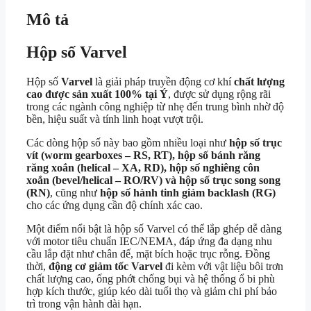
Mô tả
Hộp số Varvel
Hộp số
Varvel
là giải pháp truyền động cơ khí
chất lượng
cao được sản xuất 100% tại Ý
, được sử dụng rộng rãi
trong các ngành công nghiệp từ nhẹ đến trung bình nhờ độ
bền, hiệu suất và tính linh hoạt vượt trội.
Các dòng hộp số này bao gồm nhiều loại như
hộp số trục
vít (worm gearboxes – RS, RT), hộp số bánh răng
răng xoắn (helical – XA, RD), hộp số nghiêng côn
xoắn (bevel/helical – RO/RV) và hộp số trục song song
(RN)
, cũng như
hộp số hành tinh giảm backlash (RG)
cho các ứng dụng cần độ chính xác cao.
Một điểm nổi bật là hộp số Varvel có thể lắp ghép dễ dàng
với motor tiêu chuẩn IEC/NEMA, đáp ứng đa dạng nhu
cầu lắp đặt như chân đế, mặt bích hoặc trục rỗng. Đồng
thời,
động cơ giảm tốc
Varvel
đi kèm với vật liệu bôi trơn
chất lượng cao, ống phớt chống bụi và hệ thống ổ bi phù
hợp kích thước, giúp kéo dài tuổi thọ và giảm chi phí bảo
trì trong vận hành dài hạn.