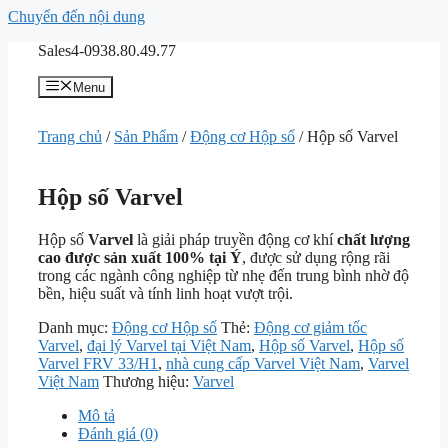
Chuyển đến nội dung
Sales4-0938.80.49.77
Menu
Trang chủ
/
Sản Phẩm
/
Động cơ Hộp số
/ Hộp số Varvel
Hộp số Varvel
Hộp số
Varvel
là giải pháp truyền động cơ khí
chất lượng
cao được sản xuất 100% tại Ý
, được sử dụng rộng rãi
trong các ngành công nghiệp từ nhẹ đến trung bình nhờ độ
bền, hiệu suất và tính linh hoạt vượt trội.
Danh mục:
Động cơ Hộp số
Thẻ:
Động cơ giảm tốc
Varvel
,
đại lý Varvel tại Việt Nam
,
Hộp số Varvel
,
Hộp số
Varvel FRV 33/H1
,
nhà cung cấp Varvel Việt Nam
,
Varvel
Việt Nam
Thương hiệu:
Varvel
Mô tả
Đánh giá (0)