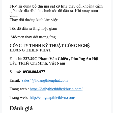
FRV sử dụng
bộ đĩa ma sát cơ khí
, thay đổi khoảng cách
giữa các đĩa để điều chỉnh tốc độ đầu ra. Khi xoay núm
chỉnh:
Thay đổi đường kính làm việc
Tốc độ đầu ra tăng hoặc giảm
Mô-men thay đổi tương ứng
CÔNG TY TNHH KỸ THUẬT
CÔNG NGHỆ
HOÀNG THIÊN PHÁT
Địa chỉ:
237/49C Phạm Văn Chiêu , Phường An Hội
Tây, TP.Hồ Chí Minh, Việt Nam
Sales4:
0938.804.977
Email:
sales4@hoangthienphat.com
Trang web :
https://dailythietbidietkhuan.com/
Trang web:
http://cungcapthietbivn.com/
Đánh giá