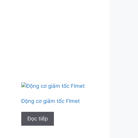
Động cơ giảm tốc FImet
Đọc tiếp