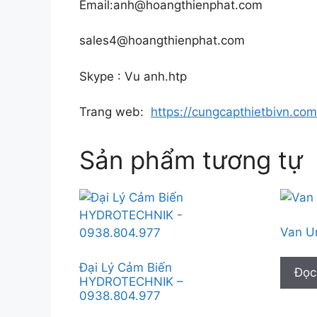
Email:anh@hoangthienphat.com
sales4@hoangthienphat.com
Skype : Vu anh.htp
Trang web:
https://cungcapthietbivn.com
Sản phẩm tương tự
Van Un
Đại Lý Cảm Biến
Đọc
HYDROTECHNIK –
0938.804.977