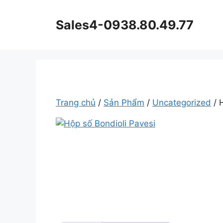
Chuyển
đến
Sales4-0938.80.49.77
nội
dung
Trang chủ
/
Sản Phẩm
/
Uncategorized
/ 