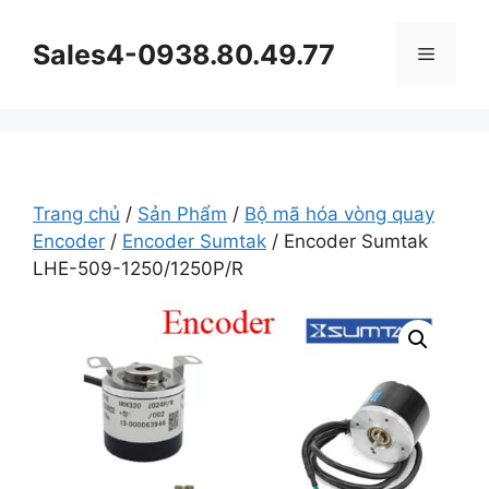
Chuyển
đến
Sales4-0938.80.49.77
Menu
nội
dung
Trang chủ
/
Sản Phẩm
/
Bộ mã hóa vòng quay
Encoder
/
Encoder Sumtak
/ Encoder Sumtak
LHE-509-1250/1250P/R