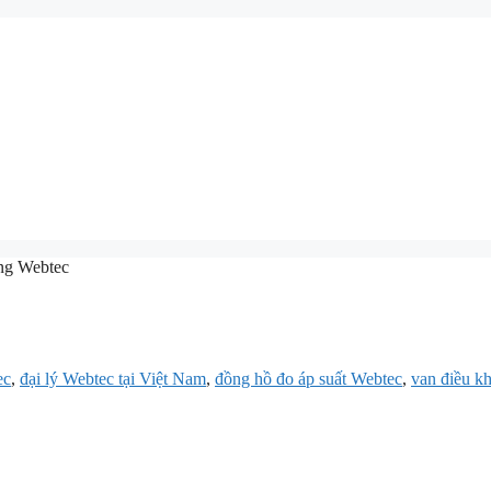
ng Webtec
ec
,
đại lý Webtec tại Việt Nam
,
đồng hồ đo áp suất Webtec
,
van điều k