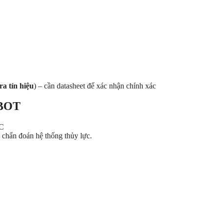
ra tín hiệu
) – cần datasheet để xác nhận chính xác
ABOT
°C
– chẩn đoán hệ thống thủy lực.