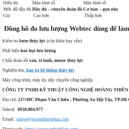
Hiển thị
Màn hình số
Màn hình số
Mức độ đầy đủ
Đầy đủ – chuyên đoán lỗi
Cơ bản – gọn nhẹ
Giá
Cao hơn
Thấp hơn
Đồng hồ đo lưu lượng Webtec dùng để làm
Kiểm tra
bơm thủy lực
(còn khỏe hay yếu)
Phát hiện
hao hụt lưu lượng
Chẩn đoán lỗi
van, xi lanh, motor thủy lực
Nghiệm thu,
bảo trì hệ thống thủy lực
Máy công trình, máy ép, dây chuyền công nghiệp
CÔNG TY TNHH KỸ THUẬT
CÔNG NGHỆ HOÀNG THIÊN
Địa chỉ:
237/49C Phạm Văn Chiêu , Phường An Hội Tây, TP.Hồ 
Sales4:
0938.804.977
Email:
sales4@hoangthienphat.com
Trang web:
https://cungcapthietbivn.com/