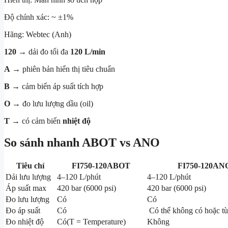
Độ chính xác: ~ ±1%
Hãng:
Webtec
(Anh)
120
→ dải đo tối đa
120 L/min
A
→ phiên bản hiển thị tiêu chuẩn
B
→ cảm biến áp suất tích hợp
O
→ đo lưu lượng dầu (oil)
T
→ có cảm biến
nhiệt độ
So sánh nhanh ABOT vs ANO
Tiêu chí
FI750-120ABOT
FI750-120AN
Dải lưu lượng
4–120 L/phút
4–120 L/phút
Áp suất max
420 bar (6000 psi)
420 bar (6000 psi)
Đo lưu lượng
Có
Có
Đo áp suất
Có
Có thể không có hoặc tù
Đo nhiệt độ
Có(T = Temperature)
Không