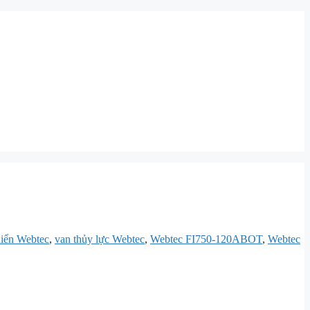
hiển Webtec
,
van thủy lực Webtec
,
Webtec FI750-120ABOT
,
Webtec