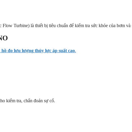
Flow Turbine) là thiết bị tiêu chuẩn để kiểm tra sức khỏe của bơm và
ANO
 hồ đo lưu lượng thủy lực áp suất cao
.
cho kiểm tra, chẩn đoán sự cố.