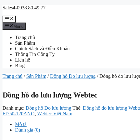
Chuyển
Sales4-0938.80.49.77
đến
nội
Menu
dung
Menu
Trang chủ
Sản Phẩm
Chính Sách và Điều Khoản
Thông Tin Công Ty
Liên hệ
Blog
Trang chủ
/
Sản Phẩm
/
Đồng hồ Đo lưu lượng
/ Đồng hồ đo lưu lượ
Đồng hồ đo lưu lượng Webtec
Danh mục:
Đồng hồ Đo lưu lượng
Thẻ:
Đồng hồ đo lưu lượng Webt
FI750-120ANO
,
Webtec Việt Nam
Mô tả
Đánh giá (0)