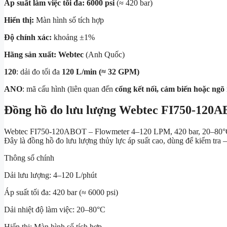
Áp suất làm việc tối đa:
6000 psi
(≈ 420 bar)
Hiển thị:
Màn hình số tích hợp
Độ chính xác:
khoảng ±1%
Hãng sản xuất:
Webtec
(Anh Quốc)
120
: dải đo tối đa
120 L/min (≈ 32 GPM)
ANO
: mã cấu hình (liên quan đến
cổng kết nối, cảm biến hoặc ngõ 
Đồng hồ đo lưu lượng Webtec FI750-120
Webtec FI750-120ABOT – Flowmeter 4–120 LPM, 420 bar, 20–80
Đây là đồng hồ đo lưu lượng thủy lực áp suất cao, dùng để kiểm tra 
Thông số chính
Dải lưu lượng: 4–120 L/phút
Áp suất tối đa: 420 bar (≈ 6000 psi)
Dải nhiệt độ làm việc: 20–80°C
Hiển thị: Màn hình số tích hợp