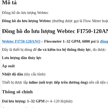
Mô tả
Đồng hồ đo lưu lượng Webtec
Đồng hồ đo lưu lượng Webtec
(thường được gọi là Flow Meter hoặc 
Đồng hồ đo lưu lượng Webtec FI750-120
Webtec FI750-120ANO
– Flowmeter 1–32 GPM, 6000 psi
là
đồng
Đây là thiết bị dùng để
đo và kiểm tra hệ thống thủy lực
, đo được:
Lưu lượng dầu thủy lực
Áp suất
Nhiệt độ dầu
(tùy cấu hình)
Thiết bị được lắp
inline (nối trực tiếp trên đường ống)
nên rất tiện 
Thông số chính
Dải lưu lượng:
1–32 GPM
(≈ 4–120 lít/phút)