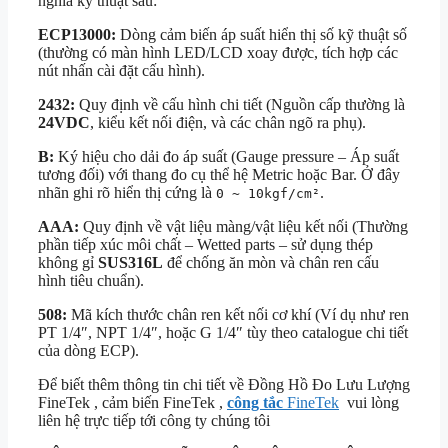
nghĩa kỹ thuật sau:
ECP13000:
Dòng cảm biến áp suất hiển thị số kỹ thuật số
(thường có màn hình LED/LCD xoay được, tích hợp các
nút nhấn cài đặt cấu hình).
2432:
Quy định về cấu hình chi tiết (Nguồn cấp thường là
24VDC
, kiểu kết nối điện, và các chân ngõ ra phụ).
B:
Ký hiệu cho dải đo áp suất (Gauge pressure – Áp suất
tương đối) với thang đo cụ thể hệ Metric hoặc Bar. Ở đây
nhãn ghi rõ hiển thị cứng là
.
0 ~ 10kgf/cm²
AAA:
Quy định về vật liệu màng/vật liệu kết nối (Thường
phần tiếp xúc môi chất – Wetted parts – sử dụng thép
không gỉ
SUS316L
để chống ăn mòn và chân ren cấu
hình tiêu chuẩn).
508:
Mã kích thước chân ren kết nối cơ khí (Ví dụ như ren
PT 1/4″, NPT 1/4″, hoặc G 1/4″ tùy theo catalogue chi tiết
của dòng ECP).
Để biết thêm thông tin chi tiết về Đồng Hồ Đo Lưu Lượng
FineTek , cảm biến FineTek ,
công tắc
FineTek
vui lòng
liên hệ trực tiếp tới công ty chúng tôi