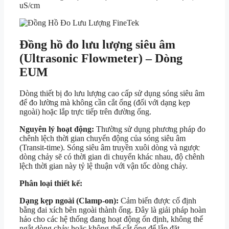
uS/cm
Đồng hồ đo lưu lượng siêu âm
(Ultrasonic Flowmeter) – Dòng
EUM
Dòng thiết bị đo lưu lượng cao cấp sử dụng sóng siêu âm
để đo lường mà không cần cắt ống (đối với dạng kẹp
ngoài) hoặc lắp trực tiếp trên đường ống.
Nguyên lý hoạt động:
Thường sử dụng phương pháp đo
chênh lệch thời gian chuyển động của sóng siêu âm
(Transit-time). Sóng siêu âm truyền xuôi dòng và ngược
dòng chảy sẽ có thời gian di chuyển khác nhau, độ chênh
lệch thời gian này tỷ lệ thuận với vận tốc dòng chảy.
Phân loại thiết kế:
Dạng kẹp ngoài (Clamp-on):
Cảm biến được cố định
bằng đai xích bên ngoài thành ống. Đây là giải pháp hoàn
hảo cho các hệ thống đang hoạt động ổn định, không thể
ngắt dòng chảy hoặc không thể cắt ống để lắp đặt.