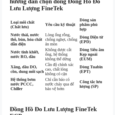
hướng dẫn chọn dòng Đồng Hồ Đo
Lưu Lượng FineTek
Dòng sản
Loại môi chất
Yêu cầu kỹ thuật
phẩm phù
(Chất lưu)
hợp
Nước thải, nước
Lòng ống rỗng,
Dòng Điện từ
thô, bùn, hóa chất
chống nghẹt, chống
(EPD)
dẫn điện
ăn mòn
Không được cắt
Dòng Siêu âm
Nước tinh khiết,
ống, hệ thống
Kẹp ngoài
nước RO, dầu
không thể dừng
(EUM)
Cần độ chính xác
Xăng, dầu DO,
Dòng Tuabin
cao, chất lỏng
cồn, dung môi sạch
(EPT)
không có cặn
Hệ thống bơm
Chỉ cần báo có
Công tắc lưu
nước PCCC,
nước chảy qua để
lượng (SP)
Chiller
bảo vệ bơm
Đồng Hồ Đo Lưu Lượng FineTek