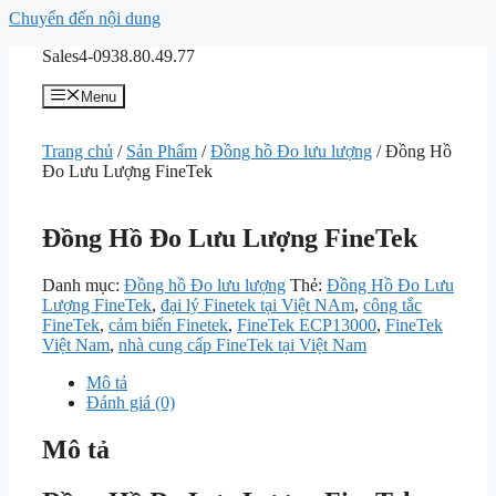
Chuyển đến nội dung
Sales4-0938.80.49.77
Menu
Trang chủ
/
Sản Phẩm
/
Đồng hồ Đo lưu lượng
/ Đồng Hồ
Đo Lưu Lượng FineTek
Đồng Hồ Đo Lưu Lượng FineTek
Danh mục:
Đồng hồ Đo lưu lượng
Thẻ:
Đồng Hồ Đo Lưu
Lượng FineTek
,
đại lý Finetek tại Việt NAm
,
công tắc
FineTek
,
cảm biến Finetek
,
FineTek ECP13000
,
FineTek
Việt Nam
,
nhà cung cấp FineTek tại Việt Nam
Mô tả
Đánh giá (0)
Mô tả