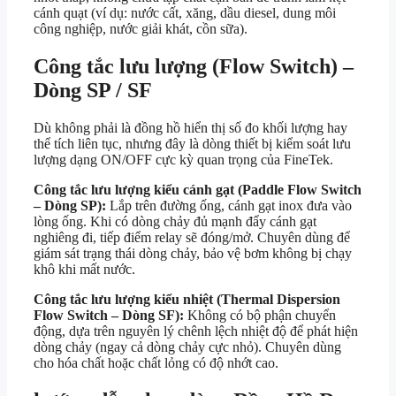
cánh quạt (ví dụ: nước cất, xăng, dầu diesel, dung môi
công nghiệp, nước giải khát, cồn sữa).
Công tắc lưu lượng (Flow Switch) –
Dòng SP / SF
Dù không phải là đồng hồ hiển thị số đo khối lượng hay
thể tích liên tục, nhưng đây là dòng thiết bị kiểm soát lưu
lượng dạng ON/OFF cực kỳ quan trọng của FineTek.
Công tắc lưu lượng kiểu cánh gạt (Paddle Flow Switch
– Dòng SP):
Lắp trên đường ống, cánh gạt inox đưa vào
lòng ống. Khi có dòng chảy đủ mạnh đẩy cánh gạt
nghiêng đi, tiếp điểm relay sẽ đóng/mở. Chuyên dùng để
giám sát trạng thái dòng chảy, bảo vệ bơm không bị chạy
khô khi mất nước.
Công tắc lưu lượng kiểu nhiệt (Thermal Dispersion
Flow Switch – Dòng SF):
Không có bộ phận chuyển
động, dựa trên nguyên lý chênh lệch nhiệt độ để phát hiện
dòng chảy (ngay cả dòng chảy cực nhỏ). Chuyên dùng
cho hóa chất hoặc chất lỏng có độ nhớt cao.