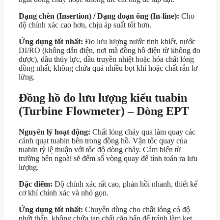
Dạng chèn (Insertion) / Dạng đoạn ống (In-line):
Cho
độ chính xác cao hơn, chịu áp suất tốt hơn.
Ứng dụng tốt nhất:
Đo lưu lượng nước tinh khiết, nước
DI/RO (không dẫn điện, nơi mà đồng hồ điện từ không đo
được), dầu thủy lực, dầu truyền nhiệt hoặc hóa chất lỏng
đồng nhất, không chứa quá nhiều bọt khí hoặc chất rắn lơ
lửng.
Đồng hồ đo lưu lượng kiểu tuabin
(Turbine Flowmeter) – Dòng EPT
Nguyên lý hoạt động:
Chất lỏng chảy qua làm quay các
cánh quạt tuabin bên trong đồng hồ. Vận tốc quay của
tuabin tỷ lệ thuận với tốc độ dòng chảy. Cảm biến từ
trường bên ngoài sẽ đếm số vòng quay để tính toán ra lưu
lượng.
Đặc điểm:
Độ chính xác rất cao, phản hồi nhanh, thiết kế
cơ khí chính xác và nhỏ gọn.
Ứng dụng tốt nhất:
Chuyên dùng cho chất lỏng có độ
nhớt thấp, không chứa tạp chất cặn bẩn để tránh làm kẹt