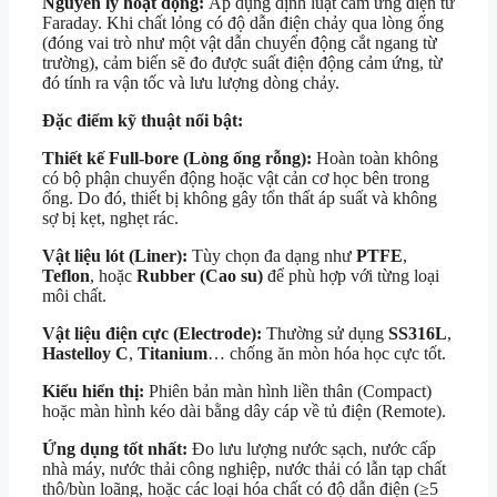
Nguyên lý hoạt động:
Áp dụng định luật cảm ứng điện từ
Faraday. Khi chất lỏng có độ dẫn điện chảy qua lòng ống
(đóng vai trò như một vật dẫn chuyển động cắt ngang từ
trường), cảm biến sẽ đo được suất điện động cảm ứng, từ
đó tính ra vận tốc và lưu lượng dòng chảy.
Đặc điểm kỹ thuật nổi bật:
Thiết kế Full-bore (Lòng ống rỗng):
Hoàn toàn không
có bộ phận chuyển động hoặc vật cản cơ học bên trong
ống. Do đó, thiết bị không gây tổn thất áp suất và không
sợ bị kẹt, nghẹt rác.
Vật liệu lót (Liner):
Tùy chọn đa dạng như
PTFE
,
Teflon
, hoặc
Rubber (Cao su)
để phù hợp với từng loại
môi chất.
Vật liệu điện cực (Electrode):
Thường sử dụng
SS316L
,
Hastelloy C
,
Titanium
… chống ăn mòn hóa học cực tốt.
Kiểu hiển thị:
Phiên bản màn hình liền thân (Compact)
hoặc màn hình kéo dài bằng dây cáp về tủ điện (Remote).
Ứng dụng tốt nhất:
Đo lưu lượng nước sạch, nước cấp
nhà máy, nước thải công nghiệp, nước thải có lẫn tạp chất
thô/bùn loãng, hoặc các loại hóa chất có độ dẫn điện (≥
5