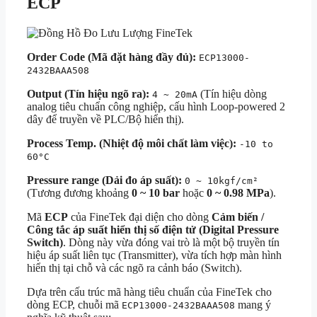
ECP
Order Code (Mã đặt hàng đầy đủ):
ECP13000-
2432BAAA508
Output (Tín hiệu ngõ ra):
(Tín hiệu dòng
4 ~ 20mA
analog tiêu chuẩn công nghiệp, cấu hình Loop-powered 2
dây để truyền về PLC/Bộ hiển thị).
Process Temp. (Nhiệt độ môi chất làm việc):
-10 to
60°C
Pressure range (Dải đo áp suất):
0 ~ 10kgf/cm²
(Tương đương khoảng
0 ~ 10 bar
hoặc
0 ~ 0.98 MPa
).
Mã
ECP
của FineTek đại diện cho dòng
Cảm biến /
Công tắc áp suất hiển thị số điện tử (Digital Pressure
Switch)
. Dòng này vừa đóng vai trò là một bộ truyền tín
hiệu áp suất liên tục (Transmitter), vừa tích hợp màn hình
hiển thị tại chỗ và các ngõ ra cảnh báo (Switch).
Dựa trên cấu trúc mã hàng tiêu chuẩn của FineTek cho
dòng ECP, chuỗi mã
mang ý
ECP13000-2432BAAA508