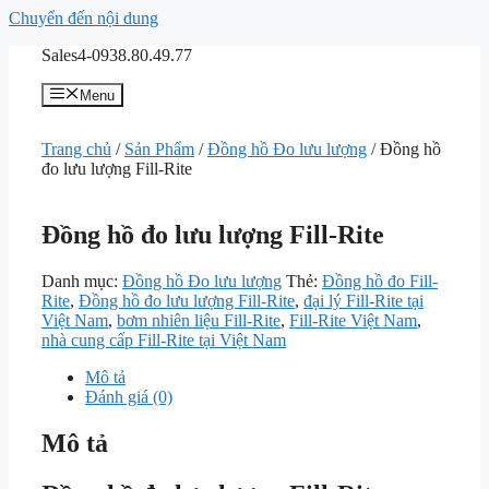
Chuyển đến nội dung
Sales4-0938.80.49.77
Menu
Trang chủ
/
Sản Phẩm
/
Đồng hồ Đo lưu lượng
/ Đồng hồ
đo lưu lượng Fill-Rite
Đồng hồ đo lưu lượng Fill-Rite
Danh mục:
Đồng hồ Đo lưu lượng
Thẻ:
Đồng hồ đo Fill-
Rite
,
Đồng hồ đo lưu lượng Fill-Rite
,
đại lý Fill-Rite tại
Việt Nam
,
bơm nhiên liệu Fill-Rite
,
Fill-Rite Việt Nam
,
nhà cung cấp Fill-Rite tại Việt Nam
Mô tả
Đánh giá (0)
Mô tả