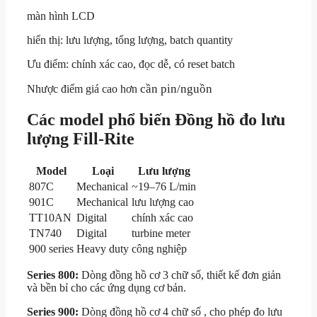
màn hình LCD
hiển thị: lưu lượng, tổng lượng, batch quantity
Ưu điểm: chính xác cao, đọc dễ, có reset batch
cần pin/nguồn
Nhược điểm giá cao hơn
Các model phổ biến Đồng hồ đo lưu
lượng Fill-Rite
Model
Loại
Lưu lượng
807C
Mechanical
~19–76 L/min
901C
Mechanical
lưu lượng cao
TT10AN
Digital
chính xác cao
TN740
Digital
turbine meter
900 series
Heavy duty
công nghiệp
Series 800:
Dòng đồng hồ cơ 3 chữ số, thiết kế đơn giản
và bền bỉ cho các ứng dụng cơ bản.
Series 900:
Dòng đồng hồ cơ 4 chữ số , cho phép đo lưu