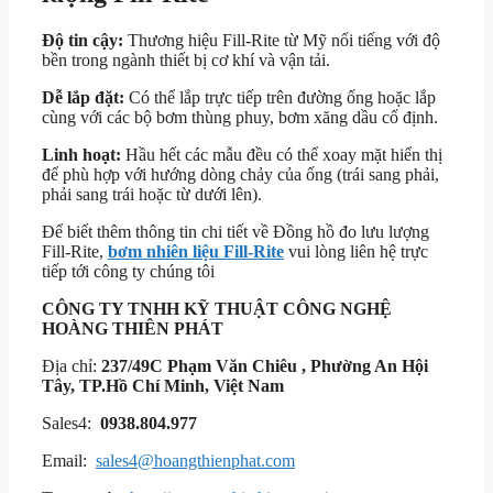
Độ tin cậy:
Thương hiệu Fill-Rite từ Mỹ nổi tiếng với độ
bền trong ngành thiết bị cơ khí và vận tải.
Dễ lắp đặt:
Có thể lắp trực tiếp trên đường ống hoặc lắp
cùng với các bộ bơm thùng phuy, bơm xăng dầu cố định.
Linh hoạt:
Hầu hết các mẫu đều có thể xoay mặt hiển thị
để phù hợp với hướng dòng chảy của ống (trái sang phải,
phải sang trái hoặc từ dưới lên).
Để biết thêm thông tin chi tiết về Đồng hồ đo lưu lượng
Fill-Rite,
bơm nhiên liệu Fill-Rite
vui lòng liên hệ trực
tiếp tới công ty chúng tôi
CÔNG TY TNHH KỸ THUẬT
CÔNG NGHỆ
HOÀNG THIÊN PHÁT
Địa chỉ:
237/49C Phạm Văn Chiêu , Phường An Hội
Tây, TP.Hồ Chí Minh, Việt Nam
Sales4:
0938.804.977
Email:
sales4@hoangthienphat.com