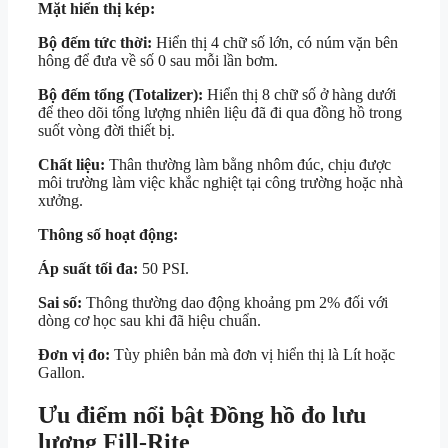
Mặt hiển thị kép:
Bộ đếm tức thời:
Hiển thị 4 chữ số lớn, có núm vặn bên
hông để đưa về số 0 sau mỗi lần bơm.
Bộ đếm tổng (Totalizer):
Hiển thị 8 chữ số ở hàng dưới
để theo dõi tổng lượng nhiên liệu đã đi qua đồng hồ trong
suốt vòng đời thiết bị.
Chất liệu:
Thân thường làm bằng nhôm đúc, chịu được
môi trường làm việc khắc nghiệt tại công trường hoặc nhà
xưởng.
Thông số hoạt động:
Áp suất tối đa:
50 PSI.
Sai số:
Thông thường dao động khoảng
pm 2%
đối với
dòng cơ học sau khi đã hiệu chuẩn.
Đơn vị đo:
Tùy phiên bản mà đơn vị hiển thị là Lít hoặc
Gallon.
Ưu điểm nổi bật Đồng hồ đo lưu
lượng Fill-Rite