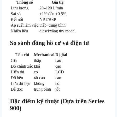
Thông số
Giá trị
Lưu lượng
20–120 L/min
Sai số
±1% đến ±0.5%
Kết nối
NPT/BSP
Áp suất làm việc
thấp–trung bình
Nhiên liệu
diesel/xăng tùy model
So sánh đồng hồ cơ và điện tử
Tiêu chí
Mechanical
Digital
Giá
thấp
cao
Độ chính xác
khá
cao
Hiển thị
cơ
LCD
Độ bền
rất cao
cao
Lưu dữ liệu
không
có
Dễ đọc
trung bình
tốt
Đặc điểm kỹ thuật (Dựa trên Series
900)