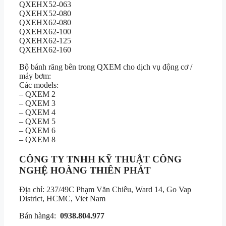
QXEHX52-063
QXEHX52-080
QXEHX62-080
QXEHX62-100
QXEHX62-125
QXEHX62-160
Bộ bánh răng bên trong QXEM cho dịch vụ động cơ /
máy bơm:
Các models:
– QXEM 2
– QXEM 3
– QXEM 4
– QXEM 5
– QXEM 6
– QXEM 8
CÔNG TY TNHH KỸ THUẬT CÔNG
NGHỆ
HOÀNG THIÊN PHÁT
Địa chỉ: 237/49C Phạm Văn Chiêu, Ward 14, Go Vap
District, HCMC, Viet Nam
Bán hàng4:
0938.804.977