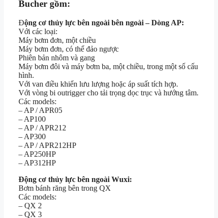
Bucher gồm:
Đ
ộng cơ thủy lực bên ngoài bên ngoài – Dòng AP:
Với các loại:
Máy bơm đơn, một chiều
Máy bơm đơn, có thể đảo ngược
Phiên bản nhôm và gang
Máy bơm đôi và máy bơm ba, một chiều, trong một số cấu
hình.
Với van điều khiển lưu lượng hoặc áp suất tích hợp.
Với vòng bi outrigger cho tải trọng dọc trục và hướng tâm.
Các models:
– AP / APR05
– AP100
– AP / APR212
– AP300
– AP / APR212HP
– AP250HP
– AP312HP
Động cơ thủy lực bên ngoài Wuxi:
Bơm bánh răng bên trong QX
Các models:
– QX 2
– QX 3