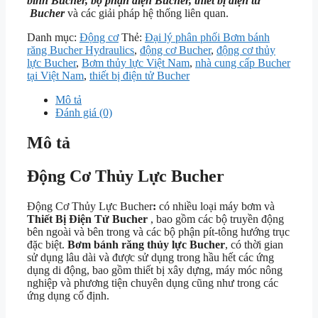
bình Bucher, bộ phận điện Bucher, thiết bị điện tử
Bucher
và các giải pháp hệ thống liên quan.
Danh mục:
Động cơ
Thẻ:
Đại lý phân phối Bơm bánh
răng Bucher Hydraulics
,
động cơ Bucher
,
động cơ thủy
lực Bucher
,
Bơm thủy lực Việt Nam
,
nhà cung cấp Bucher
tại Việt Nam
,
thiết bị điện tử Bucher
Mô tả
Đánh giá (0)
Mô tả
Động Cơ Thủy Lực Bucher
Động Cơ Thủy Lực Bucher
:
có nhiều loại máy bơm và
Thiết Bị Điện Tử Bucher
, bao gồm các bộ truyền động
bên ngoài và bên trong và các bộ phận pít-tông hướng trục
đặc biệt.
Bơm bánh răng thủy lực Bucher
, có thời gian
sử dụng lâu dài và được sử dụng trong hầu hết các ứng
dụng di động, bao gồm thiết bị xây dựng, máy móc nông
nghiệp và phương tiện chuyên dụng cũng như trong các
ứng dụng cố định.