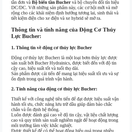
tần đơn và
Bộ biến tần Bucher
và bộ chuyển đổi tín hiệu
DC/DC. Với những sản phẩm này, các cơ hội mới và mở
rộng cho các khái niệm định hướng tương lai, sinh thái và
tiết kiệm điện cho xe điện và xe hybrid sẽ mở ra.
Thông tin và tính năng của Động Cơ Thủy
Lực Bucher:
1. Thông tin về động cơ thủy lực Bucher
Động cơ thủy lực Bucher
:
là một loại bơm thủy lực được
sản xuất bởi Bucher Hydrainics, được biết đến với độ tin
cậy cao, hiệu suất tốt và tuổi thọ dài.
Sản phẩm được cải tiến để mang lại hiệu suất tối ưu và sự
ổn định trong quá trình vận hành.
2. Tính năng của động cơ thủy lực Bucher:
Thiết kế với công nghệ tiên tiến để đạt được hiệu suất vận
hành tối ưu, chức năng lưu trữ dầu giúp đảm bảo chắc
chắn và ổn định hệ thống.
Luôn được đánh giá cao về độ tin cậy, vật liệu chất lượng
cao và quy trình sản xuất nghiêm ngặt để hoạt động trong
môi trường làm việc khắc nghiệt.
Được thiết kế để có thể hoạt động hiệu quả trong nhiều