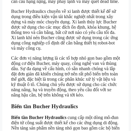
cần cẩu hạng nặng, máy phay lạnh và máy quét dead time.
Bucher Hydraulics chuyên về xi lanh được thiết kế để sử
dụng trong điều kiện vận tải khắc nghiệt nhất trong xây
dựng và máy móc chuyên dụng. Xi lanh thủy lực Bucher
được sử dụng cho các mục đích ổn định, khóa khung, hệ
thống treo và cân bằng, bất cứ nơi nào có yêu cầu tối đa.
Xi lanh khí nén Bucher cũng được sử dụng trong các ứng
dụng công nghiệp cố định để cân bằng thiết bị robot-bot
và máy công cụ.
Các đơn vị năng lượng là các tổ hợp nhỏ gọn bao gồm một
động cơ điện Bucher, máy quay, công nghệ van và thùng
dầu. Sự đa dạng về cấu hình, có sẵn nhanh chóng và lắp
đặt đơn giản đã khiến chúng trở nên rất phổ biến trên toàn
thế giới, đặc biệt là trong các phân khúc xử lý vật liệu và
kỹ thuật ô tô. Chúng chủ yếu được sử dụng cho các chức
năng nâng, hạ và truyền động, theo yêu cầu đối với xe
nâng hậu cần, bệ trên không và tời kéo.
Biến tần Bucher Hydraulics
Biến tần Bucher Hydraulics
cung cấp một dòng mô-đun
điện tử công suất được thiết kế cho các ứng dụng di động.
Nền tảng sản phẩm nền tảng nhỏ gọn bao gồm các bộ biến