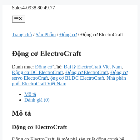
Chuyển
Sales4-0938.80.49.77
đến
nội
Menu
dung
Trang chủ
/
Sản Phẩm
/
Động cơ
/ Động cơ ElectroCraft
Động cơ ElectroCraft
Danh mục:
Động cơ
Thẻ:
Đại lý ElectroCraft Việt Nam
,
Động cơ DC ElectroCraft
,
Động cơ ElectroCraft
,
Động cơ
servo ElectroCraft
,
ộng cơ BLDC ElectroCraft
,
Nhà phân
phối ElectroCraft Việt Nam
Mô tả
Đánh giá (0)
Mô tả
Động cơ ElectroCraft
Động cơ ElectroCraft là một nhà sản xuất động cơ và hệ