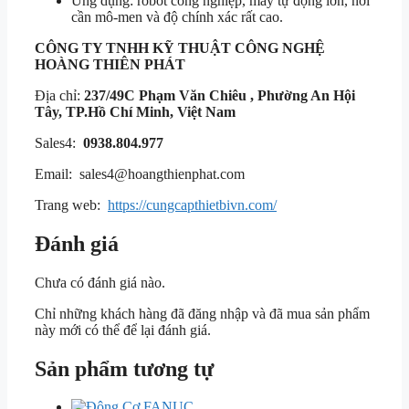
Ứng dụng: robot công nghiệp, máy tự động lớn, nơi
cần mô-men và độ chính xác rất cao.
CÔNG TY TNHH KỸ THUẬT
CÔNG NGHỆ
HOÀNG THIÊN PHÁT
Địa chỉ:
237/49C Phạm Văn Chiêu , Phường An Hội
Tây, TP.Hồ Chí Minh, Việt Nam
Sales4:
0938.804.977
Email: sales4@hoangthienphat.com
Trang web:
https://cungcapthietbivn.com/
Đánh giá
Chưa có đánh giá nào.
Chỉ những khách hàng đã đăng nhập và đã mua sản phẩm
này mới có thể để lại đánh giá.
Sản phẩm tương tự