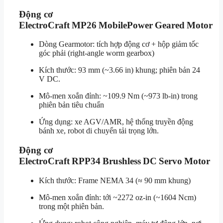
Động cơ
ElectroCraft MP26 MobilePower Geared Motor
Dòng Gearmotor: tích hợp động cơ + hộp giảm tốc
góc phải (right-angle worm gearbox)
Kích thước: 93 mm (~3.66 in) khung; phiên bản 24
V DC.
Mô-men xoắn đỉnh: ~109.9 Nm (~973 lb-in) trong
phiên bản tiêu chuẩn
Ứng dụng: xe AGV/AMR, hệ thống truyền động
bánh xe, robot di chuyển tải trọng lớn.
Động cơ
ElectroCraft RPP34 Brushless DC Servo Motor
Kích thước: Frame NEMA 34 (≈ 90 mm khung)
Mô-men xoắn đỉnh: tới ~2272 oz-in (~1604 Ncm)
trong một phiên bản.