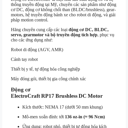
thống truyền động tại Mỹ, chuyên các sản phẩm như động
cơ DC, động cơ không chổi than (BLDC/brushless), gear-
motors, hệ truyền động bánh xe cho robot di động, và giải
pháp motion control.
Hãng chuyên cung cấp các loại
động cơ DC, BLDC,
servo, gearmotor và bộ truyền động tích hợp
, phục vụ
cho các ứng dụng như:
Robot di động (AGV, AMR)
Cánh tay robot
Thiết bị y tế, tự động hóa công nghiệp
Máy đóng gói, thiết bị gia công chính xác
Động cơ
ElectroCraft RP17 Brushless DC Motor
Kích thước: NEMA 17 (dưới 50 mm khung)
Mô-men xoắn đỉnh: tới
136 oz-in (≈ 96 Ncm)
Ứng dụng: robot nhỏ, thiết bị tự động hóa kích