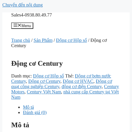
Chuyển đến nội dung
Sales4-0938.80.49.77
Menu
Trang chủ
/
Sản Phẩm
/
Động cơ Hộp số
/ Động cơ
Century
Động cơ Century
Danh mục:
Động cơ Hộp số
Thẻ:
Động cơ bơm nước
Century
,
Động cơ Century
,
Động cơ HVAC
,
Động cơ
quạt công nghiệp Century
,
động cơ điện Century
,
Century
Motors
,
Century Việt Nam
,
nhà cung cấp Century tại Việt
Nam
Mô tả
Đánh giá (0)
Mô tả