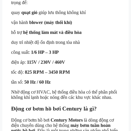
trọng để:
quay
quạt gió
giúp lưu thông không khí
vận hành
blower (máy thổi khí)
hỗ trợ
hệ thống làm mát và điều hòa
duy trì nhiệt độ ổn định trong tòa nhà
công suất:
1/6 HP – 3 HP
điện áp:
115V / 230V / 460V
tốc độ:
825 RPM – 3450 RPM
tần số:
50 Hz / 60 Hz
Nhờ động cơ HVAC, hệ thống điều hòa có thể phân phối
không khí lạnh hoặc nóng đến các khu vực khác nhau.
Động cơ bơm hồ bơi Century là gì?
Động cơ bơm hồ bơi
Century Motors
là dòng động cơ
điện chuyên dùng cho hệ thống
máy bơm tuần hoàn
nước hồ bơi
. Đây là một trong những sản phẩm phổ biến