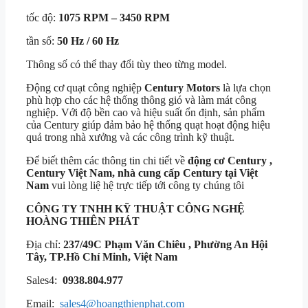
tốc độ:
1075 RPM – 3450 RPM
tần số:
50 Hz / 60 Hz
Thông số có thể thay đổi tùy theo từng model.
Động cơ quạt công nghiệp
Century Motors
là lựa chọn
phù hợp cho các hệ thống thông gió và làm mát công
nghiệp. Với độ bền cao và hiệu suất ổn định, sản phẩm
của Century giúp đảm bảo hệ thống quạt hoạt động hiệu
quả trong nhà xưởng và các công trình kỹ thuật.
Để biết thêm các thông tin chi tiết về
động cơ
Century ,
Century Việt Nam, nhà cung cấp Century tại Việt
Nam
vui lòng liệ hệ trực tiếp tới công ty chúng tôi
CÔNG TY TNHH KỸ THUẬT
CÔNG NGHỆ
HOÀNG THIÊN PHÁT
Địa chỉ:
237/49C Phạm Văn Chiêu , Phường An Hội
Tây, TP.Hồ Chí Minh, Việt Nam
Sales4:
0938.804.977
Email:
sales4@hoangthienphat.com