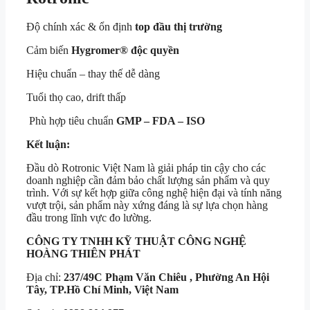
Độ chính xác & ổn định
top đầu thị trường
Cảm biến
Hygromer® độc quyền
Hiệu chuẩn – thay thế dễ dàng
Tuổi thọ cao, drift thấp
Phù hợp tiêu chuẩn
GMP – FDA – ISO
Kết luận:
Đầu dò Rotronic Việt Nam là giải pháp tin cậy cho các
doanh nghiệp cần đảm bảo chất lượng sản phẩm và quy
trình. Với sự kết hợp giữa công nghệ hiện đại và tính năng
vượt trội, sản phẩm này xứng đáng là sự lựa chọn hàng
đầu trong lĩnh vực đo lường.
CÔNG TY TNHH KỸ THUẬT
CÔNG NGHỆ
HOÀNG THIÊN PHÁT
Địa chỉ:
237/49C Phạm Văn Chiêu , Phường An Hội
Tây, TP.Hồ Chí Minh, Việt Nam