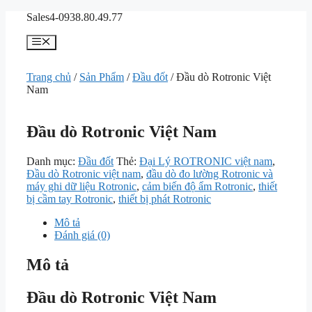
Chuyển
Sales4-0938.80.49.77
đến
nội
Menu
dung
Trang chủ
/
Sản Phẩm
/
Đầu đốt
/ Đầu dò Rotronic Việt
Nam
Đầu dò Rotronic Việt Nam
Danh mục:
Đầu đốt
Thẻ:
Đại Lý ROTRONIC việt nam
,
Đầu dò Rotronic việt nam
,
đầu dò đo lường Rotronic và
máy ghi dữ liệu Rotronic
,
cảm biến độ ẩm Rotronic
,
thiết
bị cầm tay Rotronic
,
thiết bị phát Rotronic
Mô tả
Đánh giá (0)
Mô tả
Đầu dò Rotronic Việt Nam