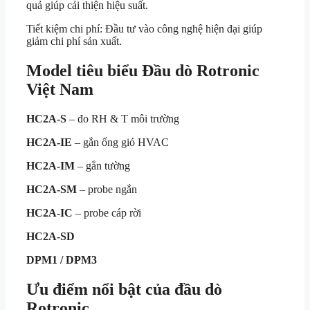
quả giúp cải thiện hiệu suất.
Tiết kiệm chi phí: Đầu tư vào công nghệ hiện đại giúp
giảm chi phí sản xuất.
Model tiêu biểu Đầu dò Rotronic
Việt Nam
HC2A-S
– đo RH & T môi trường
HC2A-IE
– gắn ống gió HVAC
HC2A-IM
– gắn tường
HC2A-SM
– probe ngắn
HC2A-IC
– probe cáp rời
HC2A-SD
DPM1 / DPM3
Ưu điểm nổi bật của đầu dò
Rotronic