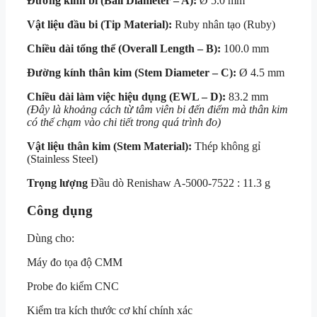
Đường kính bi (Ball Diameter – A):
Ø 5.0 mm
Vật liệu đầu bi (Tip Material):
Ruby nhân tạo (Ruby)
Chiều dài tổng thể (Overall Length – B):
100.0 mm
Đường kính thân kim (Stem Diameter – C):
Ø 4.5 mm
Chiều dài làm việc hiệu dụng (EWL – D):
83.2 mm
(Đây là khoảng cách từ tâm viên bi đến điểm mà thân kim
có thể chạm vào chi tiết trong quá trình đo)
Vật liệu thân kim (Stem Material):
Thép không gỉ
(Stainless Steel)
Trọng lượng
Đầu dò Renishaw A-5000-7522 :
11.3 g
Công dụng
Dùng cho:
Máy đo tọa độ CMM
Probe đo kiểm CNC
Kiểm tra kích thước cơ khí chính xác