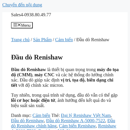
Chuyển đến nội dung
Sales4-0938.80.49.77
Menu
Trang chủ
/
Sản Phẩm
/
Cảm biến
/ Đầu dò Renishaw
Đầu dò Renishaw
Đầu dò Renishaw
là thiết bị quan trọng trong
máy đo tọa
độ (CMM)
,
máy CNC
và các hệ thống đo lường chính
xác. Đầu dò giúp xác định
vị trí, tọa độ, biên dạng chi
tiết
với độ chính xác micron.
Tuy nhiên, trong quá trình sử dụng, đầu dò vẫn có thể gặp
lỗi cơ học hoặc điện tử
, ảnh hưởng đến kết quả đo và
hiệu suất sản xuất.
Danh mục:
Cảm biến
Thẻ:
Đại lý Renishaw Việt Nam
,
Đầu dò Renishaw
,
Đầu dò Renishaw A-5000-7522
,
Đầu
dò Renishaw chính hãng
,
Cảm biến Renishaw
,
Renishaw