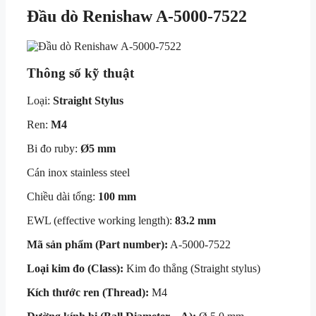
Đầu dò Renishaw A-5000-7522
Thông số kỹ thuật
Loại:
Straight Stylus
Ren:
M4
Bi đo ruby:
Ø5 mm
Cán inox stainless steel
Chiều dài tổng:
100 mm
EWL (effective working length):
83.2 mm
Mã sản phẩm (Part number):
A-5000-7522
Loại kim đo (Class):
Kim đo thẳng (Straight stylus)
Kích thước ren (Thread):
M4