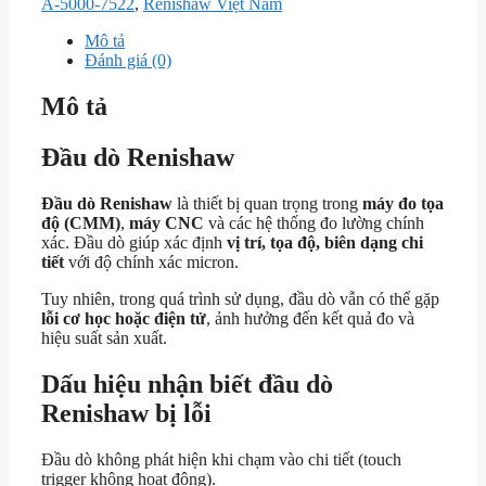
A-5000-7522
,
Renishaw Việt Nam
Mô tả
Đánh giá (0)
Mô tả
Đầu dò Renishaw
Đầu dò Renishaw
là thiết bị quan trọng trong
máy đo tọa
độ (CMM)
,
máy CNC
và các hệ thống đo lường chính
xác. Đầu dò giúp xác định
vị trí, tọa độ, biên dạng chi
tiết
với độ chính xác micron.
Tuy nhiên, trong quá trình sử dụng, đầu dò vẫn có thể gặp
lỗi cơ học hoặc điện tử
, ảnh hưởng đến kết quả đo và
hiệu suất sản xuất.
Dấu hiệu nhận biết đầu dò
Renishaw bị lỗi
Đầu dò không phát hiện khi chạm vào chi tiết (touch
trigger không hoạt động).