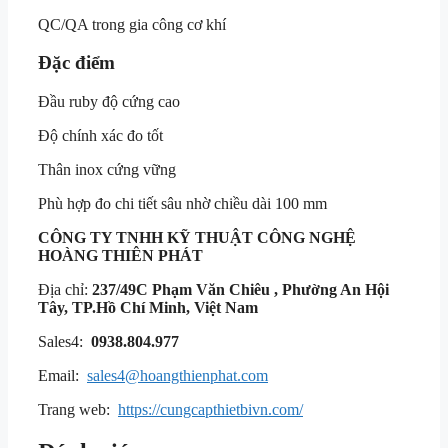
QC/QA trong gia công cơ khí
Đặc điểm
Đầu ruby độ cứng cao
Độ chính xác đo tốt
Thân inox cứng vững
Phù hợp đo chi tiết sâu nhờ chiều dài 100 mm
CÔNG TY TNHH KỸ THUẬT
CÔNG NGHỆ
HOÀNG THIÊN PHÁT
Địa chỉ:
237/49C Phạm Văn Chiêu , Phường An Hội
Tây, TP.Hồ Chí Minh, Việt Nam
Sales4:
0938.804.977
Email:
sales4@hoangthienphat.com
Trang web:
https://cungcapthietbivn.com/