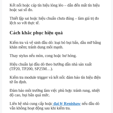
Kết nối hoặc cáp tín hiệu lỏng lẻo – dẫn đến mất tín hiệu
hoặc sai số đo.
Thiết lập sai hoặc hiệu chuẩn chưa đúng – làm giá trị đo
lệch so với thực tế.
Cách khắc phục hiệu quả
Kiểm tra và vệ sinh đầu dò: loại bỏ bụi bẩn, dầu mỡ bằng
khăn mềm; tránh dung môi mạnh.
Thay stylus nếu mòn, cong hoặc hư hỏng.
Hiệu chuẩn lại đầu dò theo hướng dẫn nhà sản xuất
(TP20, TP200, SP25M…).
Kiểm tra module trigger và kết nối: đảm bảo tín hiệu điện
tử ổn định.
Đảm bảo môi trường làm việc phù hợp: tránh rung, nhiệt
độ cao, bụi bẩn quá mức.
Liên hệ nhà cung cấp hoặc
đại lý Renishaw
nếu đầu dò
vẫn không hoạt động sau khi kiểm tra.