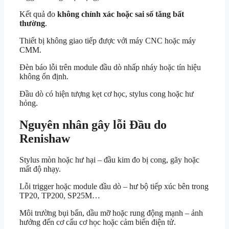
Kết quả đo
không chính xác hoặc sai số tăng bất
thường
.
Thiết bị không giao tiếp được với máy CNC hoặc máy
CMM.
Đèn báo lỗi trên module đầu dò nhấp nháy hoặc tín hiệu
không ổn định.
Đầu dò có hiện tượng kẹt cơ học, stylus cong hoặc hư
hỏng.
Nguyên nhân gây lỗi Đầu do
Renishaw
Stylus mòn hoặc hư hại – đầu kim đo bị cong, gãy hoặc
mất độ nhạy.
Lỗi trigger hoặc module đầu dò – hư bộ tiếp xúc bên trong
TP20, TP200, SP25M…
Môi trường bụi bẩn, dầu mỡ hoặc rung động mạnh – ảnh
hưởng đến cơ cấu cơ học hoặc cảm biến điện tử.