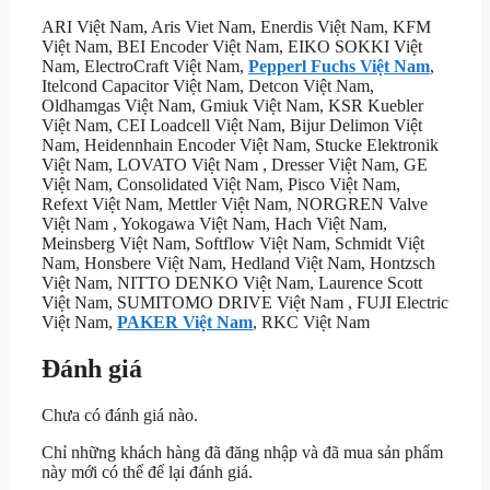
ARI Việt Nam, Aris Viet Nam, Enerdis Việt Nam, KFM
Việt Nam, BEI Encoder Việt Nam, EIKO SOKKI Việt
Nam, ElectroCraft Việt Nam,
Pepperl Fuchs Việt Nam
,
Itelcond Capacitor Việt Nam, Detcon Việt Nam,
Oldhamgas Việt Nam, Gmiuk Việt Nam, KSR Kuebler
Việt Nam, CEI Loadcell Việt Nam, Bijur Delimon Việt
Nam, Heidennhain Encoder Việt Nam, Stucke Elektronik
Việt Nam, LOVATO Việt Nam , Dresser Việt Nam, GE
Việt Nam, Consolidated Việt Nam, Pisco Việt Nam,
Refext Việt Nam, Mettler Việt Nam, NORGREN Valve
Việt Nam , Yokogawa Việt Nam, Hach Việt Nam,
Meinsberg Việt Nam, Softflow Việt Nam, Schmidt Việt
Nam, Honsbere Việt Nam, Hedland Việt Nam, Hontzsch
Việt Nam, NITTO DENKO Việt Nam, Laurence Scott
Việt Nam, SUMITOMO DRIVE Việt Nam , FUJI Electric
Việt Nam,
PAKER Việt Nam
, RKC Việt Nam
Đánh giá
Chưa có đánh giá nào.
Chỉ những khách hàng đã đăng nhập và đã mua sản phẩm
này mới có thể để lại đánh giá.