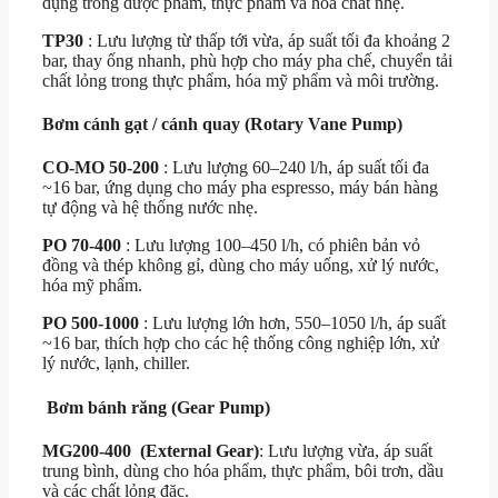
dụng trong dược phẩm, thực phẩm và hóa chất nhẹ.
TP30
: Lưu lượng từ thấp tới vừa, áp suất tối đa khoảng 2
bar, thay ống nhanh, phù hợp cho máy pha chế, chuyển tải
chất lỏng trong thực phẩm, hóa mỹ phẩm và môi trường.
Bơm cánh gạt / cánh quay (Rotary Vane Pump)
CO‑MO 50‑200
: Lưu lượng 60–240 l/h, áp suất tối đa
~16 bar, ứng dụng cho máy pha espresso, máy bán hàng
tự động và hệ thống nước nhẹ.
PO 70‑400
: Lưu lượng 100–450 l/h, có phiên bản vỏ
đồng và thép không gỉ, dùng cho máy uống, xử lý nước,
hóa mỹ phẩm.
PO 500‑1000
: Lưu lượng lớn hơn, 550–1050 l/h, áp suất
~16 bar, thích hợp cho các hệ thống công nghiệp lớn, xử
lý nước, lạnh, chiller.
Bơm bánh răng (Gear Pump)
MG200‑400 (External Gear)
: Lưu lượng vừa, áp suất
trung bình, dùng cho hóa phẩm, thực phẩm, bôi trơn, dầu
và các chất lỏng đặc.