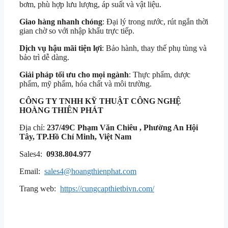
bơm, phù hợp lưu lượng, áp suất và vật liệu.
Giao hàng nhanh chóng
: Đại lý trong nước, rút ngắn thời
gian chờ so với nhập khẩu trực tiếp.
Dịch vụ hậu mãi tiện lợi
: Bảo hành, thay thế phụ tùng và
bảo trì dễ dàng.
Giải pháp tối ưu cho mọi ngành
: Thực phẩm, dược
phẩm, mỹ phẩm, hóa chất và môi trường.
CÔNG TY TNHH KỸ THUẬT
CÔNG NGHỆ
HOÀNG THIÊN PHÁT
Địa chỉ:
237/49C Phạm Văn Chiêu , Phường An Hội
Tây, TP.Hồ Chí Minh, Việt Nam
Sales4:
0938.804.977
Email:
sales4@hoangthienphat.com
Trang web:
https://cungcapthietbivn.com/