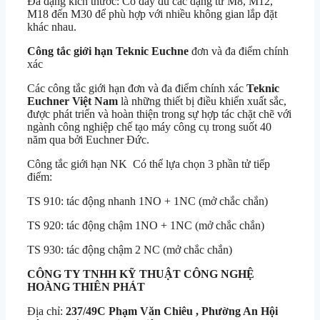
Đa dạng kích thước: Có đầy đủ các dạng từ M8, M12,
M18 đến M30 để phù hợp với nhiều không gian lắp đặt
khác nhau.
Công tắc giới hạn Teknic Euchne
đơn và đa điểm chính
xác
Các công tắc giới hạn đơn và đa điểm chính xác
Teknic
Euchner Việt Nam
là những thiết bị điều khiển xuất sắc,
được phát triển và hoàn thiện trong sự hợp tác chặt chẽ với
ngành công nghiệp chế tạo máy công cụ trong suốt 40
năm qua bởi Euchner Đức.
Công tắc giới hạn NK
Có thể lựa chọn 3 phần tử tiếp
điểm:
TS 910: tác động nhanh 1NO + 1NC (mở chắc chắn)
TS 920: tác động chậm 1NO + 1NC (mở chắc chắn)
TS 930: tác động chậm 2 NC (mở chắc chắn)
CÔNG TY TNHH KỸ THUẬT
CÔNG NGHỆ
HOÀNG THIÊN PHÁT
Địa chỉ:
237/49C Phạm Văn Chiêu , Phường An Hội