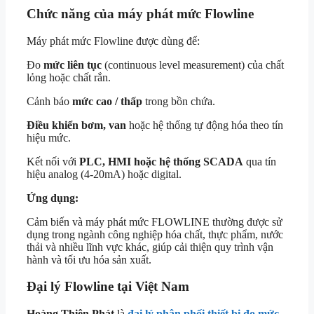
Chức năng của máy phát mức Flowline
Máy phát mức Flowline được dùng để:
Đo
mức liên tục
(continuous level measurement) của chất
lỏng hoặc chất rắn.
Cảnh báo
mức cao / thấp
trong bồn chứa.
Điều khiển bơm, van
hoặc hệ thống tự động hóa theo tín
hiệu mức.
Kết nối với
PLC, HMI hoặc hệ thống SCADA
qua tín
hiệu analog (4-20mA) hoặc digital.
Ứng dụng:
Cảm biến và máy phát mức FLOWLINE thường được sử
dụng trong ngành công nghiệp hóa chất, thực phẩm, nước
thải và nhiều lĩnh vực khác, giúp cải thiện quy trình vận
hành và tối ưu hóa sản xuất.
Đại lý Flowline tại Việt Nam
Hoàng Thiên Phát
là
đại lý phân phối thiết bị đo mức