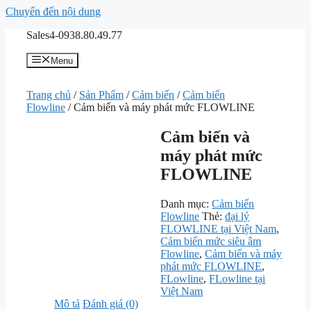
Chuyển đến nội dung
Sales4-0938.80.49.77
Menu
Trang chủ
/
Sản Phẩm
/
Cảm biến
/
Cảm biến
Flowline
/ Cảm biến và máy phát mức FLOWLINE
Cảm biến và
máy phát mức
FLOWLINE
Danh mục:
Cảm biến
Flowline
Thẻ:
đại lý
FLOWLINE tại Việt Nam
,
Cảm biến mức siêu âm
Flowline
,
Cảm biến và máy
phát mức FLOWLINE
,
FLowline
,
FLowline tại
Việt Nam
Mô tả
Đánh giá (0)