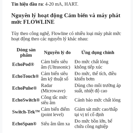
Tín hiệu đầu ra
: 4-20 mA, HART.
Nguyên lý hoạt động Cảm biến và máy phát
mức FLOWLINE
Tùy theo công nghệ, Flowline có nhiều loại máy phát mức
hoạt động theo các nguyên lý khác nhau:
Dòng sản
Nguyên lý đo
Ứng dụng chính
phẩm
Cảm biến siêu
Đo mức chất lỏng
EchoPod®
âm (Ultrasonic)
không tiếp xúc
Cảm biến siêu
Đo mức, thể tích, điều
EchoTouch®
âm kỹ thuật số
khiển bơm
Radar
Dùng cho môi trường áp
EchoPulse®
(Microwave)
suất, nhiệt độ cao
Công tắc mức
EchoSwitch®
Cảnh báo mức chất lỏng
siêu âm
Cảm biến điểm
Giám sát mức cao/thấp
Switch-Tek™
(point level)
tại vị trí cố định
Đo mức bồn lớn, bể
EchoSpan®
Siêu âm tầm xa
chứa công nghiệp