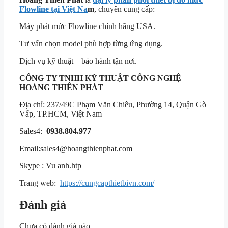
Flowline tại Việt Na
m
, chuyên cung cấp:
Máy phát mức Flowline chính hãng USA.
Tư vấn chọn model phù hợp từng ứng dụng.
Dịch vụ kỹ thuật – bảo hành tận nơi.
CÔNG TY TNHH KỸ THUẬT CÔNG NGHỆ
HOÀNG THIÊN PHÁT
Địa chỉ: 237/49C Phạm Văn Chiêu, Phường 14, Quận Gò
Vấp, TP.HCM, Việt Nam
Sales4:
0938.804.977
Email:
sales4@hoangthienphat.com
Skype : Vu anh.htp
Trang web:
https://cungcapthietbivn.com/
Đánh giá
Chưa có đánh giá nào.