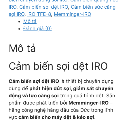
IRO
,
Cảm biến sợi dệt IRO
,
Cảm biến sức căng
sợi IRO
,
IRO TFE-8
,
Memminger-IRO
Mô tả
Đánh giá (0)
Mô tả
Cảm biến sợi dệt IRO
Cảm biến sợi dệt IRO
là thiết bị chuyên dụng
dùng để
phát hiện đứt sợi, giám sát chuyển
động và lực căng sợi
trong quá trình dệt. Sản
phẩm được phát triển bởi
Memminger-IRO
–
hãng công nghệ hàng đầu của Đức trong lĩnh
vực
cảm biến cho máy dệt & kéo sợi
.