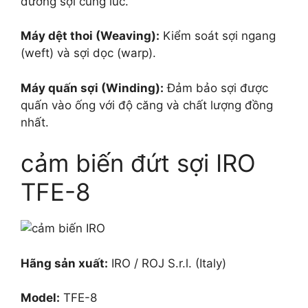
đường sợi cùng lúc.
Máy dệt thoi (Weaving):
Kiểm soát sợi ngang
(weft) và sợi dọc (warp).
Máy quấn sợi (Winding):
Đảm bảo sợi được
quấn vào ống với độ căng và chất lượng đồng
nhất.
cảm biến đứt sợi IRO
TFE-8
Hãng sản xuất:
IRO / ROJ S.r.l. (Italy)
Model:
TFE-8