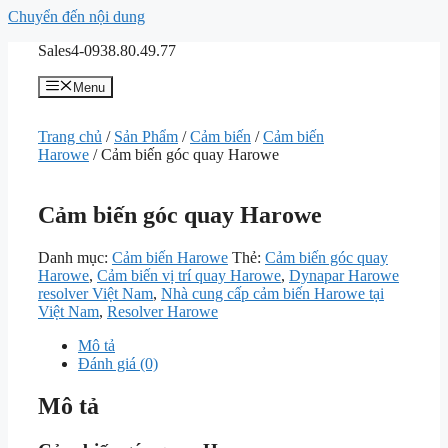
Chuyển đến nội dung
Sales4-0938.80.49.77
Menu
Trang chủ
/
Sản Phẩm
/
Cảm biến
/
Cảm biến
Harowe
/ Cảm biến góc quay Harowe
Cảm biến góc quay Harowe
Danh mục:
Cảm biến Harowe
Thẻ:
Cảm biến góc quay
Harowe
,
Cảm biến vị trí quay Harowe
,
Dynapar Harowe
resolver Việt Nam
,
Nhà cung cấp cảm biến Harowe tại
Việt Nam
,
Resolver Harowe
Mô tả
Đánh giá (0)
Mô tả