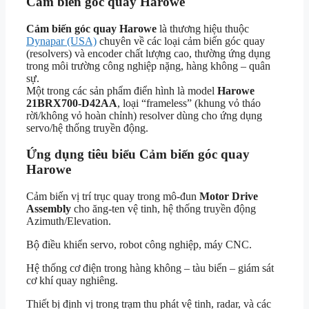
Cảm biến góc quay Harowe
Cảm biến góc quay Harowe
là thương hiệu thuộc
Dynapar (USA)
chuyên về các loại cảm biến góc quay
(resolvers) và encoder chất lượng cao, thường ứng dụng
trong môi trường công nghiệp nặng, hàng không – quân
sự.
Một trong các sản phẩm điển hình là model
Harowe
21BRX700-D42AA
, loại “frameless” (khung vỏ tháo
rời/không vỏ hoàn chỉnh) resolver dùng cho ứng dụng
servo/hệ thống truyền động.
Ứng dụng tiêu biểu Cảm biến góc quay
Harowe
Cảm biến vị trí trục quay trong mô-đun
Motor Drive
Assembly
cho ăng-ten vệ tinh, hệ thống truyền động
Azimuth/Elevation.
Bộ điều khiển servo, robot công nghiệp, máy CNC.
Hệ thống cơ điện trong hàng không – tàu biển – giám sát
cơ khí quay nghiêng.
Thiết bị định vị trong trạm thu phát vệ tinh, radar, và các