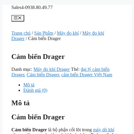
Chuyển
Sales4-0938.80.49.77
đến
nội
Menu
dung
Trang chủ
/
Sản Phẩm
/
Máy đo khí
/
Máy đo khí
Drager
/ Cảm biến Drager
Cảm biến Drager
Danh mục:
Máy đo khí Drager
Thẻ:
đại lý cảm biến
Drager
,
Cảm biến Drager
,
cảm biến Drager Việt Nam
Mô tả
Đánh giá (0)
Mô tả
Cảm biến Drager
Cảm biến Drager
là bộ phận cốt lõi trong
máy dò khí