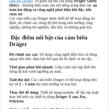
cầm tay Drager
và giám sát khí của hãng
Dräger Safety
(Đức)
– thương hiệu toàn cầu nổi tiếng trong lĩnh vực
an
toàn lao động và công nghệ phát hiện khí độc, khí
cháy nổ
.
Các cảm biến của Dräger được thiết kế để hoạt động ổn
định, đo chính xác nồng độ khí trong môi trường công
nghiệp, phòng thí nghiệm, dầu khí, và không gian kín.
Đặc điểm nổi bật của cảm biến
Dräger
Độ chính xác cao
: Sử dụng công nghệ điện hóa và hồng
ngoại tiên tiến, đảm bảo kết quả đo ổn định và tin cậy.
Thời gian phản hồi nhanh
: Giúp cảnh báo kịp thời khi
nồng độ khí vượt ngưỡng an toàn.
Tuổi thọ dài
: Các cảm biến Dräger có thể hoạt động liên
tục từ
2 – 5 năm
tùy môi trường và loại khí.
Thay thế dễ dàng
: Thiết kế dạng module, dễ lắp ráp hoặc
thay thế trên các thiết bị dòng
Dräger X-am, Pac,
Polytron
.