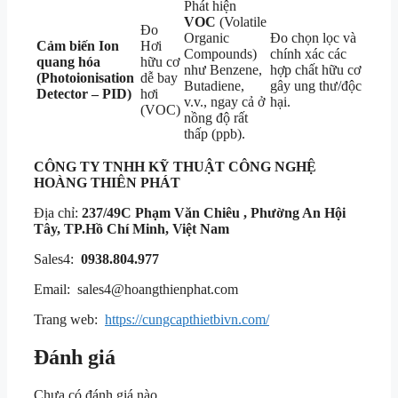
Phát hiện
VOC
(Volatile
Đo
Organic
Đo chọn lọc và
Cảm biến Ion
Hơi
Compounds)
chính xác các
quang hóa
hữu cơ
như Benzene,
hợp chất hữu cơ
(Photoionisation
dễ bay
Butadiene,
gây ung thư/độc
Detector – PID)
hơi
v.v., ngay cả ở
hại.
(VOC)
nồng độ rất
thấp (ppb).
CÔNG TY TNHH KỸ THUẬT
CÔNG NGHỆ
HOÀNG THIÊN PHÁT
Địa chỉ:
237/49C Phạm Văn Chiêu , Phường An Hội
Tây, TP.Hồ Chí Minh, Việt Nam
Sales4:
0938.804.977
Email: sales4@hoangthienphat.com
Trang web:
https://cungcapthietbivn.com/
Đánh giá
Chưa có đánh giá nào.