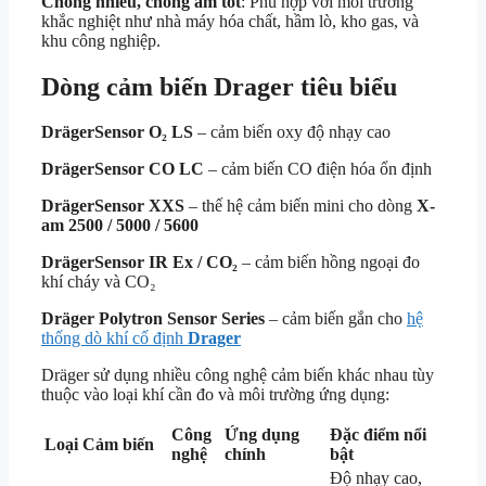
Chống nhiễu, chống ẩm tốt
: Phù hợp với môi trường
khắc nghiệt như nhà máy hóa chất, hầm lò, kho gas, và
khu công nghiệp.
Dòng cảm biến Drager tiêu biểu
DrägerSensor O₂ LS
– cảm biến oxy độ nhạy cao
DrägerSensor CO LC
– cảm biến CO điện hóa ổn định
DrägerSensor XXS
– thế hệ cảm biến mini cho dòng
X-
am 2500 / 5000 / 5600
DrägerSensor IR Ex / CO₂
– cảm biến hồng ngoại đo
khí cháy và CO₂
Dräger Polytron Sensor Series
– cảm biến gắn cho
hệ
thống dò khí cố định
Drager
Dräger sử dụng nhiều công nghệ cảm biến khác nhau tùy
thuộc vào loại khí cần đo và môi trường ứng dụng:
Công
Ứng dụng
Đặc điểm nổi
Loại Cảm biến
nghệ
chính
bật
Độ nhạy cao,