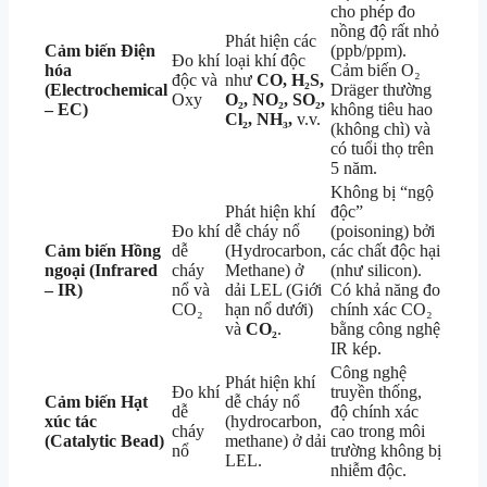
cho phép đo
nồng độ rất nhỏ
Phát hiện các
Cảm biến Điện
(ppb/ppm).
Đo khí
loại khí độc
hóa
Cảm biến O₂
độc và
như
CO, H₂S,
(Electrochemical
Dräger thường
Oxy
O₂, NO₂, SO₂,
– EC)
không tiêu hao
Cl₂, NH₃,
v.v.
(không chì) và
có tuổi thọ trên
5 năm.
Không bị “ngộ
Phát hiện khí
độc”
Đo khí
dễ cháy nổ
(poisoning) bởi
Cảm biến Hồng
dễ
(Hydrocarbon,
các chất độc hại
ngoại (Infrared
cháy
Methane) ở
(như silicon).
– IR)
nổ và
dải LEL (Giới
Có khả năng đo
CO₂
hạn nổ dưới)
chính xác CO₂
và
CO₂
.
bằng công nghệ
IR kép.
Công nghệ
Phát hiện khí
Đo khí
truyền thống,
Cảm biến Hạt
dễ cháy nổ
dễ
độ chính xác
xúc tác
(hydrocarbon,
cháy
cao trong môi
(Catalytic Bead)
methane) ở dải
nổ
trường không bị
LEL.
nhiễm độc.