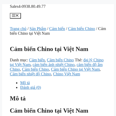
Chuyển
Sales4-0938.80.49.77
đến
nội
Menu
dung
Trang chủ
/
Sản Phẩm
/
Cảm biến
/
Cảm biến Chino
/ Cảm
biến Chino tại Việt Nam
Cảm biến Chino tại Việt Nam
Danh mục:
Cảm biến
,
Cảm biến Chino
Thẻ:
đại lý Chino
tại Việt Nam
,
cảm biến ảnh nhiệt Chino
,
cảm biến độ ẩm
Chino
,
Cảm biến Chino
,
Cảm biến Chino tại Việt Nam
,
Cảm biến nhiệt độ Chino
,
Chino Việt Nam
Mô tả
Đánh giá (0)
Mô tả
Cảm biến Chino tại Việt Nam