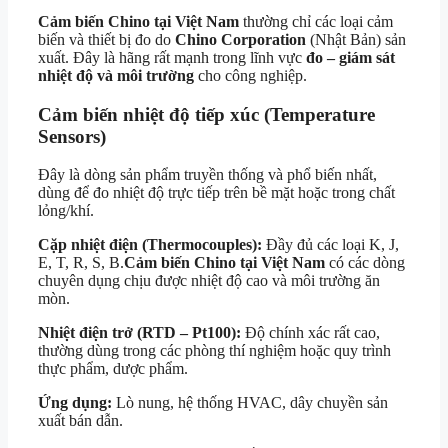
Cảm biến Chino tại Việt Nam
thường chỉ các loại cảm
biến và thiết bị đo do
Chino Corporation
(Nhật Bản) sản
xuất. Đây là hãng rất mạnh trong lĩnh vực
đo – giám sát
nhiệt độ và môi trường
cho công nghiệp.
Cảm biến nhiệt độ tiếp xúc (Temperature
Sensors)
Đây là dòng sản phẩm truyền thống và phổ biến nhất,
dùng để đo nhiệt độ trực tiếp trên bề mặt hoặc trong chất
lỏng/khí.
Cặp nhiệt điện (Thermocouples):
Đầy đủ các loại K, J,
E, T, R, S, B.
Cảm biến Chino tại Việt Nam
có các dòng
chuyên dụng chịu được nhiệt độ cao và môi trường ăn
mòn.
Nhiệt điện trở (RTD – Pt100):
Độ chính xác rất cao,
thường dùng trong các phòng thí nghiệm hoặc quy trình
thực phẩm, dược phẩm.
Ứng dụng:
Lò nung, hệ thống HVAC, dây chuyền sản
xuất bán dẫn.