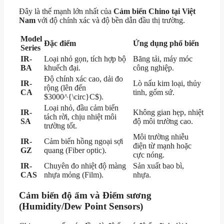
Đây là thế mạnh lớn nhất của
Cảm biến Chino tại Việt
Nam
với độ chính xác và độ bền dẫn đầu thị trường.
Model
Đặc điểm
Ứng dụng phổ biến
Series
IR-
Loại nhỏ gọn, tích hợp bộ
Băng tải, máy móc
BA
khuếch đại.
công nghiệp.
Độ chính xác cao, dải đo
IR-
Lò nấu kim loại, thủy
rộng (lên đến
CA
tinh, gốm sứ.
$3000^{\circ}C$
).
Loại nhỏ, đầu cảm biến
IR-
Không gian hẹp, nhiệt
tách rời, chịu nhiệt môi
SA
độ môi trường cao.
trường tốt.
Môi trường nhiễu
IR-
Cảm biến hồng ngoại sợi
điện từ mạnh hoặc
GZ
quang (Fiber optic).
cực nóng.
IR-
Chuyên đo nhiệt độ màng
Sản xuất bao bì,
CAS
nhựa mỏng (Film).
nhựa.
Cảm biến độ ẩm và Điểm sương
(Humidity/Dew Point Sensors)