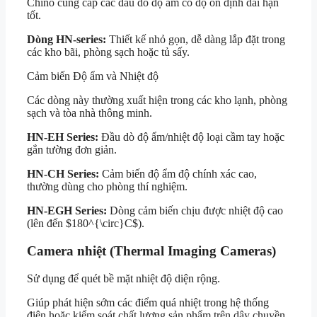
Chino cung cấp các đầu dò độ ẩm có độ ổn định dài hạn
tốt.
Dòng HN-series:
Thiết kế nhỏ gọn, dễ dàng lắp đặt trong
các kho bãi, phòng sạch hoặc tủ sấy.
Cảm biến Độ ẩm và Nhiệt độ
Các dòng này thường xuất hiện trong các kho lạnh, phòng
sạch và tòa nhà thông minh.
HN-EH Series:
Đầu dò độ ẩm/nhiệt độ loại cầm tay hoặc
gắn tường đơn giản.
HN-CH Series:
Cảm biến độ ẩm độ chính xác cao,
thường dùng cho phòng thí nghiệm.
HN-EGH Series:
Dòng cảm biến chịu được nhiệt độ cao
(lên đến
$180^{\circ}C$
).
Camera nhiệt (Thermal Imaging Cameras)
Sử dụng để quét bề mặt nhiệt độ diện rộng.
Giúp phát hiện sớm các điểm quá nhiệt trong hệ thống
điện hoặc kiểm soát chất lượng sản phẩm trên dây chuyền