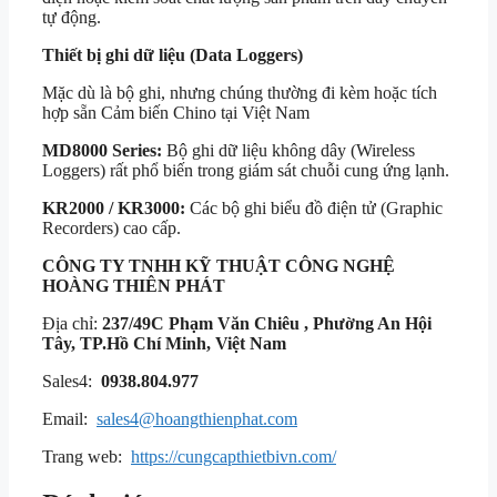
tự động.
Thiết bị ghi dữ liệu (Data Loggers)
Mặc dù là bộ ghi, nhưng chúng thường đi kèm hoặc tích
hợp sẵn Cảm biến Chino tại Việt Nam
MD8000 Series:
Bộ ghi dữ liệu không dây (Wireless
Loggers) rất phổ biến trong giám sát chuỗi cung ứng lạnh.
KR2000 / KR3000:
Các bộ ghi biểu đồ điện tử (Graphic
Recorders) cao cấp.
CÔNG TY TNHH KỸ THUẬT
CÔNG NGHỆ
HOÀNG THIÊN PHÁT
Địa chỉ:
237/49C Phạm Văn Chiêu , Phường An Hội
Tây, TP.Hồ Chí Minh, Việt Nam
Sales4:
0938.804.977
Email:
sales4@hoangthienphat.com
Trang web:
https://cungcapthietbivn.com/