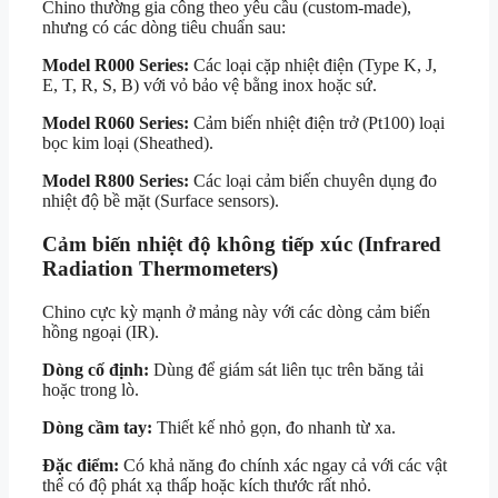
Chino thường gia công theo yêu cầu (custom-made),
nhưng có các dòng tiêu chuẩn sau:
Model R000 Series:
Các loại cặp nhiệt điện (Type K, J,
E, T, R, S, B) với vỏ bảo vệ bằng inox hoặc sứ.
Model R060 Series:
Cảm biến nhiệt điện trở (Pt100) loại
bọc kim loại (Sheathed).
Model R800 Series:
Các loại cảm biến chuyên dụng đo
nhiệt độ bề mặt (Surface sensors).
Cảm biến nhiệt độ không tiếp xúc (Infrared
Radiation Thermometers)
Chino cực kỳ mạnh ở mảng này với các dòng cảm biến
hồng ngoại (IR).
Dòng cố định:
Dùng để giám sát liên tục trên băng tải
hoặc trong lò.
Dòng cầm tay:
Thiết kế nhỏ gọn, đo nhanh từ xa.
Đặc điểm:
Có khả năng đo chính xác ngay cả với các vật
thể có độ phát xạ thấp hoặc kích thước rất nhỏ.