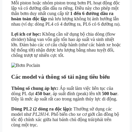
Mỗi piston hoặc nhóm piston trong bơm PL hoạt động độc
lập và có đường dẫn dầu ra riêng. Điều này cho phép một
thân bơm duy nhất cung cấp từ
1 đến 6 đường dầu ra
hoàn toàn độc lập
mà lưu lượng không bị ảnh hưởng lẫn
nhau (ví dụ: dòng PL4 có 4 đường ra, PL6 có 6 đường ra).
Lợi ích cơ học:
Không cần sử dụng bộ chia dòng (flow
divider) bằng van vốn gây tổn hao áp suất và sinh nhiệt
lớn. Đảm bảo các cơ cấu chấp hành (như các bánh xe hoặc
hệ thống tời) nhận được lưu lượng bằng nhau tuyệt đối,
chống trượt tự nhiên cực tốt.
Các model và thông số tải nặng tiêu biểu
Thông số chung áp lực:
Áp suất làm việc liên tục của
dòng PL đạt
450 bar
, áp suất đỉnh (peak) lên tới
500 bar
.
Đây là mức áp suất rất cao trong ngành thủy lực di động.
Dòng PL2 (2 dòng ra độc lập):
Thường sử dụng các
model như
PL2H14
. Phổ biến cho xe cơ giới cần đồng bộ
tốc độ chính xác giữa hai bánh chủ động trái/phải trên
cùng một trục.