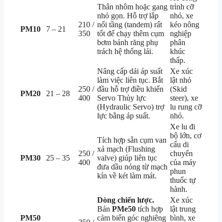
Thân nhôm hoặc gang
trình cỡ
nhỏ gọn. Hỗ trợ lắp
nhỏ, xe
210 /
nối tầng (tandem) rất
kéo nông
PM10
7 – 21
350
tốt để chạy thêm cụm
nghiệp
bơm bánh răng phụ
phân
trách hệ thống lái.
khúc
thấp.
Nâng cấp dải áp suất
Xe xúc
làm việc liên tục. Bắt
lật nhỏ
250 /
đầu hỗ trợ điều khiển
(Skid
PM20
21 – 28
400
Servo Thủy lực
steer), xe
(Hydraulic Servo) trợ
lu rung cỡ
lực bằng áp suất.
nhỏ.
Xe lu đi
bộ lớn, cơ
Tích hợp sẵn cụm van
cấu di
xả mạch (Flushing
250 /
chuyển
PM30
25 – 35
valve) giúp liên tục
400
của máy
đưa dầu nóng từ mạch
phun
kín về két làm mát.
thuốc tự
hành.
Dòng chiến lược.
Xe xúc
Bản
PMe50
tích hợp
lật trung
PM50
cảm biến góc nghiêng
bình, xe