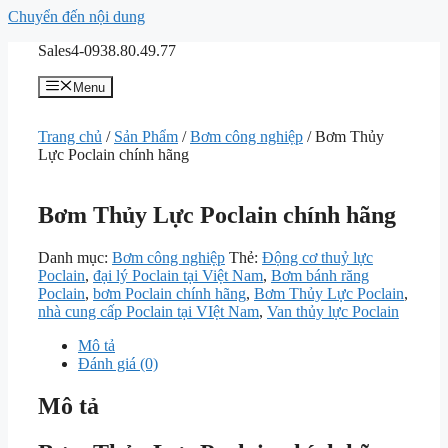
Chuyển đến nội dung
Sales4-0938.80.49.77
Menu
Trang chủ
/
Sản Phẩm
/
Bơm công nghiệp
/ Bơm Thủy
Lực Poclain chính hãng
Bơm Thủy Lực Poclain chính hãng
Danh mục:
Bơm công nghiệp
Thẻ:
Động cơ thuỷ lực
Poclain
,
đại lý Poclain tại Việt Nam
,
Bơm bánh răng
Poclain
,
bơm Poclain chính hãng
,
Bơm Thủy Lực Poclain
,
nhà cung cấp Poclain tại VIệt Nam
,
Van thủy lực Poclain
Mô tả
Đánh giá (0)
Mô tả