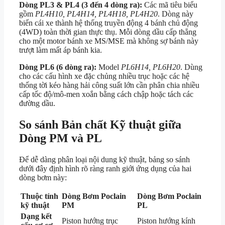
Dòng PL3 & PL4 (3 đến 4 dòng ra):
Các mã tiêu biểu
gồm
PL4H10, PL4H14, PL4H18, PL4H20
. Dòng này
biến cái xe thành hệ thống truyền động 4 bánh chủ động
(4WD) toàn thời gian thực thụ. Mỗi dòng dầu cấp thẳng
cho một motor bánh xe MS/MSE mà không sợ bánh này
trượt làm mất áp bánh kia.
Dòng PL6 (6 dòng ra):
Model
PL6H14, PL6H20
. Dùng
cho các cấu hình xe đặc chủng nhiều trục hoặc các hệ
thống tời kéo hàng hải công suất lớn cần phân chia nhiều
cấp tốc độ/mô-men xoắn bằng cách chập hoặc tách các
đường dầu.
So sánh Bản chất Kỹ thuật giữa
Dòng PM và PL
Để dễ dàng phân loại nội dung kỹ thuật, bảng so sánh
dưới đây định hình rõ ràng ranh giới ứng dụng của hai
dòng bơm này:
Thuộc tính
Dòng Bơm Poclain
Dòng Bơm Poclain
kỹ thuật
PM
PL
Dạng kết
Piston hướng trục
Piston hướng kính