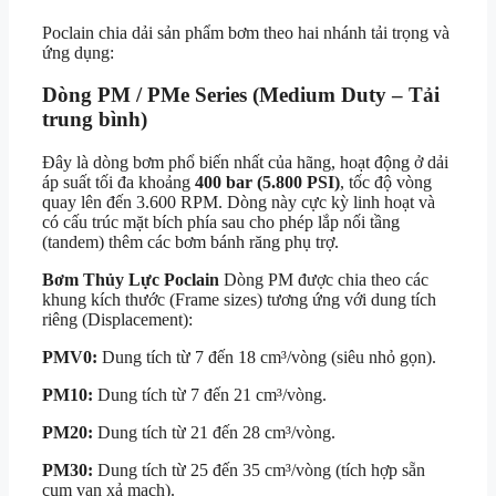
Poclain chia dải sản phẩm bơm theo hai nhánh tải trọng và
ứng dụng:
Dòng PM / PMe Series (Medium Duty – Tải
trung bình)
Đây là dòng bơm phổ biến nhất của hãng, hoạt động ở dải
áp suất tối đa khoảng
400 bar (5.800 PSI)
, tốc độ vòng
quay lên đến 3.600 RPM. Dòng này cực kỳ linh hoạt và
có cấu trúc mặt bích phía sau cho phép lắp nối tầng
(tandem) thêm các bơm bánh răng phụ trợ.
Bơm Thủy Lực Poclain
Dòng PM được chia theo các
khung kích thước (Frame sizes) tương ứng với dung tích
riêng (Displacement):
PMV0:
Dung tích từ 7 đến 18 cm³/vòng (siêu nhỏ gọn).
PM10:
Dung tích từ 7 đến 21 cm³/vòng.
PM20:
Dung tích từ 21 đến 28 cm³/vòng.
PM30:
Dung tích từ 25 đến 35 cm³/vòng (tích hợp sẵn
cụm van xả mạch).