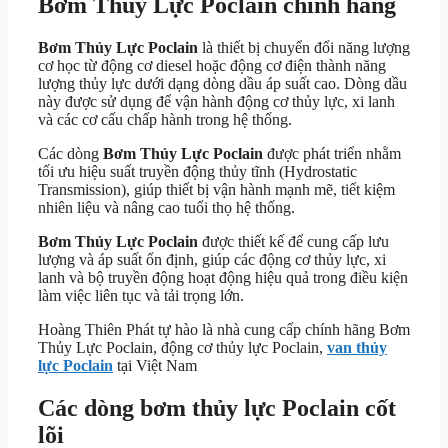
Bơm Thủy Lực Poclain chính hãng
Bơm Thủy Lực Poclain
là thiết bị chuyển đổi năng lượng
cơ học từ động cơ diesel hoặc động cơ điện thành năng
lượng thủy lực dưới dạng dòng dầu áp suất cao. Dòng dầu
này được sử dụng để vận hành động cơ thủy lực, xi lanh
và các cơ cấu chấp hành trong hệ thống.
Các dòng
Bơm Thủy Lực Poclain
được phát triển nhằm
tối ưu hiệu suất truyền động thủy tĩnh (Hydrostatic
Transmission), giúp thiết bị vận hành mạnh mẽ, tiết kiệm
nhiên liệu và nâng cao tuổi thọ hệ thống.
Bơm Thủy Lực Poclain
được thiết kế để cung cấp lưu
lượng và áp suất ổn định, giúp các động cơ thủy lực, xi
lanh và bộ truyền động hoạt động hiệu quả trong điều kiện
làm việc liên tục và tải trọng lớn.
Hoàng Thiên Phát tự hào là nhà cung cấp chính hãng Bơm
Thủy Lực Poclain, động cơ thủy lực Poclain,
van thủy
lực Poclain
tại Việt Nam
Các dòng bơm thủy lực Poclain cốt
lõi