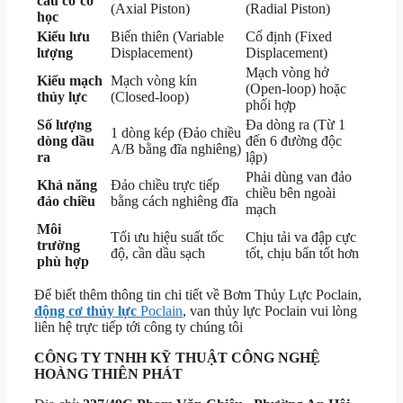
cấu cơ cơ
(Axial Piston)
(Radial Piston)
học
Kiểu lưu
Biến thiên (Variable
Cố định (Fixed
lượng
Displacement)
Displacement)
Mạch vòng hở
Kiểu mạch
Mạch vòng kín
(Open-loop) hoặc
thủy lực
(Closed-loop)
phối hợp
Số lượng
Đa dòng ra (Từ 1
1 dòng kép (Đảo chiều
dòng dầu
đến 6 đường độc
A/B bằng đĩa nghiêng)
ra
lập)
Phải dùng van đảo
Khả năng
Đảo chiều trực tiếp
chiều bên ngoài
đảo chiều
bằng cách nghiêng đĩa
mạch
Môi
Tối ưu hiệu suất tốc
Chịu tải va đập cực
trường
độ, cần dầu sạch
tốt, chịu bẩn tốt hơn
phù hợp
Để biết thêm thông tin chi tiết về Bơm Thủy Lực Poclain,
động cơ thủy lực
Poclain
, van thủy lực Poclain vui lòng
liên hệ trực tiếp tới công ty chúng tôi
CÔNG TY TNHH KỸ THUẬT
CÔNG NGHỆ
HOÀNG THIÊN PHÁT