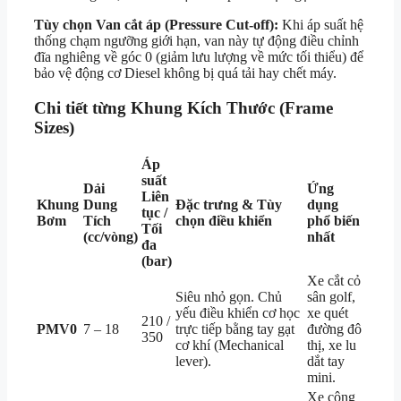
Tùy chọn Van cắt áp (Pressure Cut-off):
Khi áp suất hệ
thống chạm ngưỡng giới hạn, van này tự động điều chỉnh
đĩa nghiêng về góc 0 (giảm lưu lượng về mức tối thiểu) để
bảo vệ động cơ Diesel không bị quá tải hay chết máy.
Chi tiết từng Khung Kích Thước (Frame
Sizes)
Áp
suất
Dải
Ứng
Liên
Khung
Dung
Đặc trưng & Tùy
dụng
tục /
Bơm
Tích
chọn điều khiển
phổ biến
Tối
(cc/vòng)
nhất
đa
(bar)
Xe cắt cỏ
Siêu nhỏ gọn. Chủ
sân golf,
yếu điều khiển cơ học
xe quét
210 /
PMV0
7 – 18
trực tiếp bằng tay gạt
đường đô
350
cơ khí (Mechanical
thị, xe lu
lever).
dắt tay
mini.
Xe công