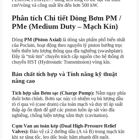
cm³/vòng và công suất lên đến hơn 500 kW.
Phân tích Chi tiết Dòng Bơm PM /
PMe (Medium Duty – Mạch Kín)
Dòng
PM (Piston Axial)
là dòng sản phẩm phổ biến nhất
của Poclain, hoạt động theo nguyên lý piston hướng trục
biến thiên lưu lượng thông qua đĩa nghiêng (swashplate).
Đây là “trái tim” chuyên trách cấp nguồn cho hệ thống di
chuyển HST (Hydrostatic Transmission) vòng kín.
Bản chất tích hợp và Tính năng kỹ thuật
nâng cao
Tích hợp sẵn Bơm sạc (Charge Pump):
Nằm ngay phía
đuôi bơm chính. Bơm sạc này có nhiệm vụ bù lượng dầu
rò rỉ qua vỏ (case drain) của toàn mạch và duy trì áp suất
thấp áp ổn định để giữ các piston luôn áp sát vào đĩa
nghiêng, chống hiện tượng xâm thực (cavitation).
Cụm Van an toàn kép (Dual High-Pressure Relief
Valves):
Bảo vệ cả 2 đường dầu (A và B) trong mạch kín
khi xe tăng tốc, leo dốc hoặc hãm phanh đột ngột.