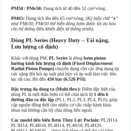
PM50 / PMe50:
Dung tích từ 40 đến 52 cm³/vòng.
PM65:
Dung tích lên đến 65 cm³/vòng.
(Ký hiệu chữ “
e
”
như PMe30, PMe50 thể hiện dòng bơm được tối ưu hóa
cho hệ thống điều khiển điện tử thông minh).
Dòng PL Series (Heavy Duty – Tải nặng,
Lưu lượng cố định)
Khác với dòng PM,
PL Series
là dòng
bơm piston
hướng kính lưu lượng cố định (Fixed Displacement
Radial Piston Pumps)
chuyên dụng cho các ứng dụng tải
cực nặng đòi hỏi áp suất phá hủy và áp suất làm việc liên
tục rất cao, lên đến
450 bar (6.526 PSI)
.
Đặc trưng đa dòng ra (Multi-flow):
Điểm đặc biệt của
dòng PL là một thân bơm có thể chia tách từ
1 đến 6
đường dầu ra độc lập
(PL1, PL2, PL3, PL4, PL6), giúp
cấp nguồn đồng thời cho nhiều cơ cấu chấp hành khác
nhau mà không cần bộ chia dòng bên ngoài.
Các model tiêu biểu
Bơm Thủy Lực Poclain
:
PL2H14,
PL3H14, PL4H10, PL4H14, PL4H18, PL4H20,
PL6H14, PL6H20… dung tích tổng có thể đạt vài trăm