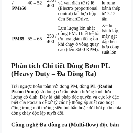
250 /
/
40 – 52
và van điện từ tỷ lệ
lu rung
400
PMe50
(Electro-proportional
bánh thép
control) kết hợp hộp
từ 7-12
đen SmartDrive.
tấn.
Xe lu
Lưu lượng lớn nhất
bánh lốp,
dòng PM. Thiết kế tối
250 /
máy gặt
PM65
55 – 65
ưu hóa giảm tiếng ồn
400
đập liên
khi chạy ở vòng quay
hợp công
cao (đến 3600 RPM).
suất lớn.
Phân tích Chi tiết Dòng Bơm PL
(Heavy Duty – Đa Dòng Ra)
Trái ngược hoàn toàn với dòng PM, dòng
PL (Radial
Piston Pump)
sử dụng cơ cấu piston hướng kính lưu
lượng cố định. Đây là giải pháp độc quyền và cực kỳ đặc
biệt của Poclain để xử lý các hệ thống áp suất cao hoạt
động trong môi trường siêu bụi bẩn hoặc đòi hỏi phân chia
dòng chảy độc lập tuyệt đối.
Công nghệ Đa dòng ra (Multi-flow) độc bản