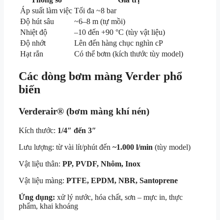
Áp suất làm việc
Tối đa ~8 bar
Độ hút sâu
~6–8 m (tự mồi)
Nhiệt độ
–10 đến +90 °C (tùy vật liệu)
Độ nhớt
Lên đến hàng chục nghìn cP
Hạt rắn
Có thể bơm (kích thước tùy model)
Các dòng bơm màng Verder phổ
biến
Verderair®
(bơm màng khí nén)
Kích thước:
1/4″ đến 3″
Lưu lượng: từ vài lít/phút đến
~1.000 l/min
(tùy model)
Vật liệu thân:
PP, PVDF, Nhôm, Inox
Vật liệu màng:
PTFE, EPDM, NBR, Santoprene
Ứng dụng:
xử lý nước, hóa chất, sơn – mực in, thực
phẩm, khai khoáng