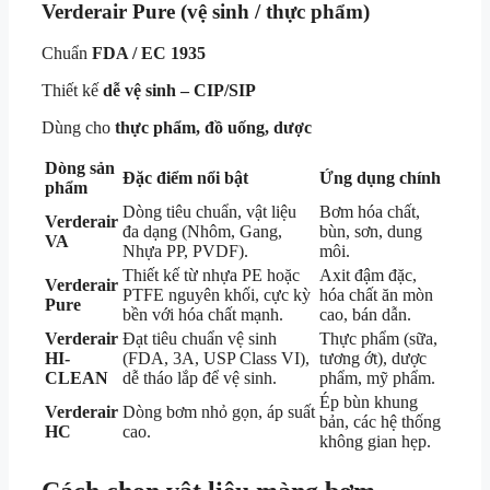
Verderair Pure
(vệ sinh / thực phẩm)
Chuẩn
FDA / EC 1935
Thiết kế
dễ vệ sinh – CIP/SIP
Dùng cho
thực phẩm, đồ uống, dược
Dòng sản
Đặc điểm nổi bật
Ứng dụng chính
phẩm
Dòng tiêu chuẩn, vật liệu
Bơm hóa chất,
Verderair
đa dạng (Nhôm, Gang,
bùn, sơn, dung
VA
Nhựa PP, PVDF).
môi.
Thiết kế từ nhựa PE hoặc
Axit đậm đặc,
Verderair
PTFE nguyên khối, cực kỳ
hóa chất ăn mòn
Pure
bền với hóa chất mạnh.
cao, bán dẫn.
Verderair
Đạt tiêu chuẩn vệ sinh
Thực phẩm (sữa,
HI-
(FDA, 3A, USP Class VI),
tương ớt), dược
CLEAN
dễ tháo lắp để vệ sinh.
phẩm, mỹ phẩm.
Ép bùn khung
Verderair
Dòng bơm nhỏ gọn, áp suất
bản, các hệ thống
HC
cao.
không gian hẹp.