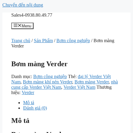
Chuyển đến nội dung
Sales4-0938.80.49.77
Menu
Trang chủ
/
Sản Phẩm
/
Bơm công nghiệp
/ Bơm màng
Verder
Bơm màng Verder
Danh mục:
Bơm công nghiệp
Thẻ:
đại lý Verder Việt
Nam
,
Bơm màng khí nén Verder
,
Bơm màng Verder
,
nhà
cung cấp Verder Việt Nam
,
Verder Việt Nam
Thương
hiệu:
Verder
Mô tả
Đánh giá (0)
Mô tả