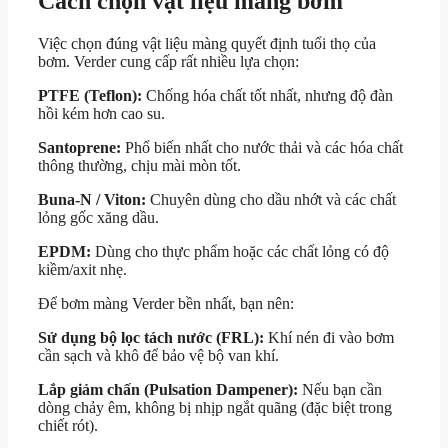
Cách chọn vật liệu màng bơm
Việc chọn đúng vật liệu màng quyết định tuổi thọ của
bơm. Verder cung cấp rất nhiều lựa chọn:
PTFE (Teflon):
Chống hóa chất tốt nhất, nhưng độ đàn
hồi kém hơn cao su.
Santoprene:
Phổ biến nhất cho nước thải và các hóa chất
thông thường, chịu mài mòn tốt.
Buna-N / Viton:
Chuyên dùng cho dầu nhớt và các chất
lỏng gốc xăng dầu.
EPDM:
Dùng cho thực phẩm hoặc các chất lỏng có độ
kiềm/axit nhẹ.
Để bơm màng Verder bền nhất, bạn nên:
Sử dụng bộ lọc tách nước (FRL):
Khí nén đi vào bơm
cần sạch và khô để bảo vệ bộ van khí.
Lắp giảm chấn (Pulsation Dampener):
Nếu bạn cần
dòng chảy êm, không bị nhịp ngắt quãng (đặc biệt trong
chiết rót).