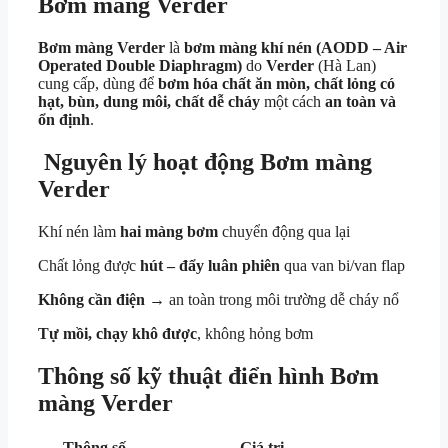
Bơm màng Verder
Bơm màng Verder
là
bơm màng khí nén (AODD – Air
Operated Double Diaphragm)
do
Verder
(Hà Lan)
cung cấp, dùng để
bơm hóa chất ăn mòn, chất lỏng có
hạt, bùn, dung môi, chất dễ cháy
một cách
an toàn và
ổn định
.
Nguyên lý hoạt động
Bơm màng
Verder
Khí nén làm
hai màng bơm
chuyển động qua lại
Chất lỏng được
hút – đẩy luân phiên
qua van bi/van flap
Không cần điện
→ an toàn trong môi trường dễ cháy nổ
Tự mồi, chạy khô được
, không hỏng bơm
Thông số kỹ thuật điển hình Bơm
màng Verder
Thông số
Giá trị