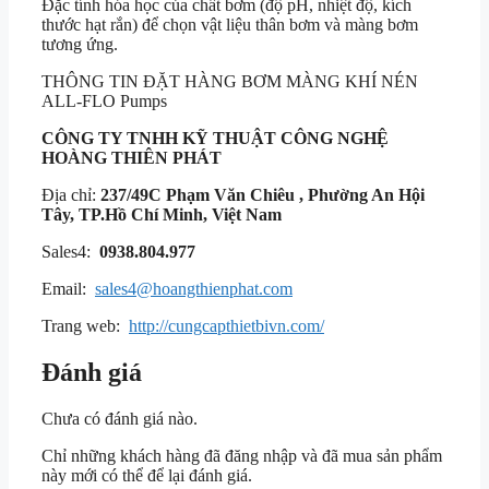
Đặc tính hóa học của chất bơm (độ pH, nhiệt độ, kích
thước hạt rắn) để chọn vật liệu thân bơm và màng bơm
tương ứng.
THÔNG TIN ĐẶT HÀNG BƠM MÀNG KHÍ NÉN
ALL-FLO Pumps
CÔNG TY TNHH KỸ THUẬT
CÔNG NGHỆ
HOÀNG THIÊN PHÁT
Địa chỉ:
237/49C Phạm Văn Chiêu , Phường An Hội
Tây, TP.Hồ Chí Minh, Việt Nam
Sales4:
0938.804.977
Email:
sales4@hoangthienphat.com
Trang web:
http://cungcapthietbivn.com/
Đánh giá
Chưa có đánh giá nào.
Chỉ những khách hàng đã đăng nhập và đã mua sản phẩm
này mới có thể để lại đánh giá.