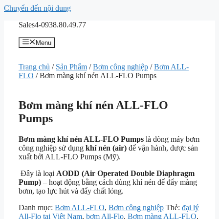
Chuyển đến nội dung
Sales4-0938.80.49.77
Menu
Trang chủ
/
Sản Phẩm
/
Bơm công nghiệp
/
Bơm ALL-
FLO
/ Bơm màng khí nén ALL-FLO Pumps
Bơm màng khí nén ALL-FLO
Pumps
Bơm màng khí nén ALL-FLO Pumps
là dòng máy bơm
công nghiệp sử dụng
khí nén (air)
để vận hành, được sản
xuất bởi
ALL-FLO Pumps
(Mỹ).
Đây là loại
AODD (Air Operated Double Diaphragm
Pump)
– hoạt động bằng cách dùng khí nén để đẩy màng
bơm, tạo lực hút và đẩy chất lỏng.
Danh mục:
Bơm ALL-FLO
,
Bơm công nghiệp
Thẻ:
đại lý
All-Flo tại Việt Nam
,
bơm All-Flo
,
Bơm màng ALL-FLO
,