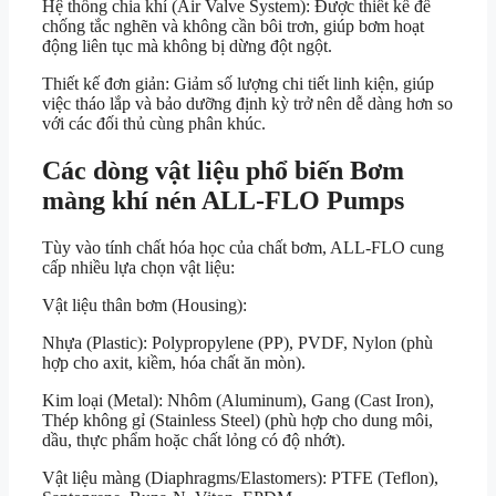
Hệ thống chia khí (Air Valve System): Được thiết kế để
chống tắc nghẽn và không cần bôi trơn, giúp bơm hoạt
động liên tục mà không bị dừng đột ngột.
Thiết kế đơn giản: Giảm số lượng chi tiết linh kiện, giúp
việc tháo lắp và bảo dưỡng định kỳ trở nên dễ dàng hơn so
với các đối thủ cùng phân khúc.
Các dòng vật liệu phổ biến Bơm
màng khí nén ALL-FLO Pumps
Tùy vào tính chất hóa học của chất bơm, ALL-FLO cung
cấp nhiều lựa chọn vật liệu:
Vật liệu thân bơm (Housing):
Nhựa (Plastic): Polypropylene (PP), PVDF, Nylon (phù
hợp cho axit, kiềm, hóa chất ăn mòn).
Kim loại (Metal): Nhôm (Aluminum), Gang (Cast Iron),
Thép không gỉ (Stainless Steel) (phù hợp cho dung môi,
dầu, thực phẩm hoặc chất lỏng có độ nhớt).
Vật liệu màng (Diaphragms/Elastomers): PTFE (Teflon),