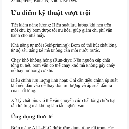
Santoprene, Buna-N, Viton, EPDM.
Ưu điểm kỹ thuật vượt trội
Tiết kiệm năng lượng: Hiệu suất lưu lượng khí nén trên
mỗi chu kỳ bơm được tối ưu hóa, giúp giảm chi phí vận
hành cho nhà máy.
Khả năng tự mồi (Self-priming): Bơm có thể hút chất lỏng
từ độ sâu đáng kể mà không cần mồi nước trước.
Chạy khô không hỏng (Run-dry): Nếu nguồn cấp chất
lỏng bị hết, bơm vẫn có thể chạy khô mà không gây cháy
nổ hay hư hỏng cơ khí.
Điều chỉnh lưu lượng linh hoạt: Chỉ cần điều chỉnh áp suất
khí nén đầu vào để thay đổi lưu lượng và áp suất đầu ra
của chất lỏng.
Xử lý chất rắn: Có thể vận chuyển các chất lỏng chứa hạt
rắn lơ lửng mà không làm tắc nghẽn van.
Ứng dụng thực tế
Bơm màng ALL-FLO được ứng dụng rộng rãi trong các