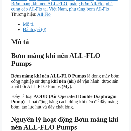
Bơm màng khí nén ALL-FLO
,
màng bơm All-Flo
,
nhà
cung cấp All-Flo tại Việt Nam
,
phụ tùng bơm All-Flo
Thương hiệu:
All-Flo
Mô tả
Đánh giá (0)
Mô tả
Bơm màng khí nén ALL-FLO
Pumps
Bơm màng khí nén ALL-FLO Pumps
là dòng máy bơm
công nghiệp sử dụng
khí nén (air)
để vận hành, được sản
xuất bởi
ALL-FLO Pumps
(Mỹ).
Đây là loại
AODD (Air Operated Double Diaphragm
Pump)
– hoạt động bằng cách dùng khí nén để đẩy màng
bơm, tạo lực hút và đẩy chất lỏng.
Nguyên lý hoạt động Bơm màng khí
nén ALL-FLO Pumps