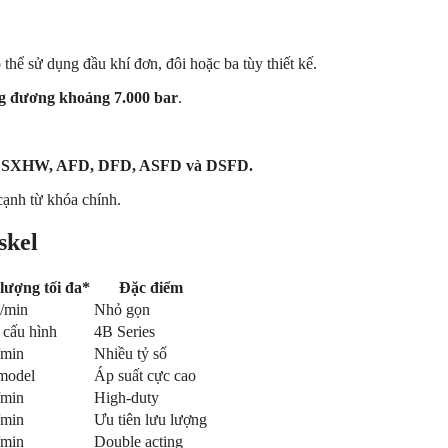
thể sử dụng đầu khí đơn, đôi hoặc ba tùy thiết kế.
ng đương khoảng 7.000 bar
.
 DSXHW, AFD, DFD, ASFD và DSFD.
ạnh từ khóa chính.
skel
lượng tối đa*
Đặc điểm
L/min
Nhỏ gọn
 cấu hình
4B Series
/min
Nhiều tỷ số
model
Áp suất cực cao
/min
High-duty
/min
Ưu tiên lưu lượng
/min
Double acting