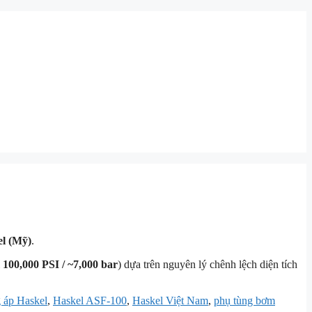
l (Mỹ)
.
i
100,000 PSI / ~7,000 bar
) dựa trên nguyên lý chênh lệch diện tích
 áp Haskel
,
Haskel ASF-100
,
Haskel Việt Nam
,
phụ tùng bơm