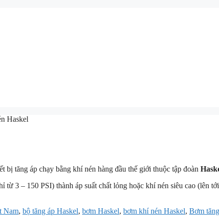
én Haskel
ết bị tăng áp chạy bằng khí nén hàng đầu thế giới thuộc tập đoàn
Haske
 từ 3 – 150 PSI) thành áp suất chất lỏng hoặc khí nén siêu cao (lên tớ
ệt Nam
,
bộ tăng áp Haskel
,
bơm Haskel
,
bơm khí nén Haskel
,
Bơm tăng