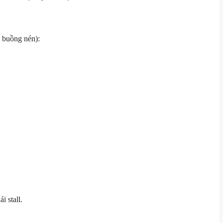
g buồng nén):
i stall.