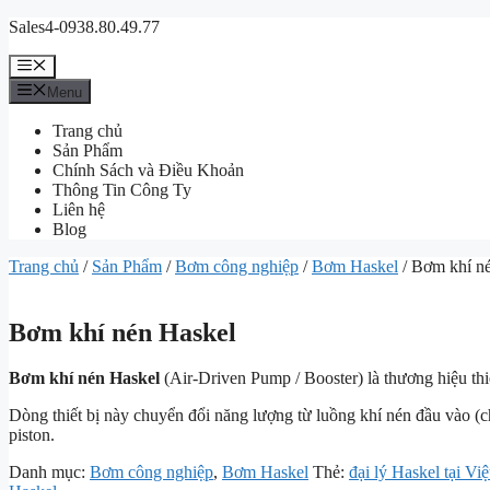
Chuyển
Sales4-0938.80.49.77
đến
nội
Menu
dung
Menu
Trang chủ
Sản Phẩm
Chính Sách và Điều Khoản
Thông Tin Công Ty
Liên hệ
Blog
Trang chủ
/
Sản Phẩm
/
Bơm công nghiệp
/
Bơm Haskel
/ Bơm khí n
Bơm khí nén Haskel
Bơm khí nén Haskel
(Air-Driven Pump / Booster) là thương hiệu thi
Dòng thiết bị này chuyển đổi năng lượng từ luồng khí nén đầu vào (chỉ
piston.
Danh mục:
Bơm công nghiệp
,
Bơm Haskel
Thẻ:
đại lý Haskel tại Vi