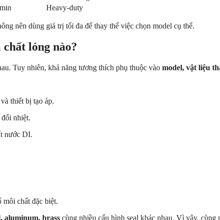
/min
Heavy-duty
ng nên dùng giá trị tối đa để thay thế việc chọn model cụ thể.
 chất lỏng nào?
nhau. Tuy nhiên, khả năng tương thích phụ thuộc vào
model, vật liệu th
à thiết bị tạo áp.
đổi nhiệt.
t nước DI.
môi chất đặc biệt.
el, aluminum, brass
cùng nhiều cấu hình seal khác nhau. Vì vậy, cùng