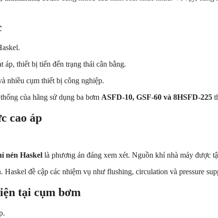
c
Haskel.
áp, thiết bị tiến đến trạng thái cân bằng.
và nhiều cụm thiết bị công nghiệp.
hệ thống của hãng sử dụng ba bơm
ASFD-10, GSF-60 và 8HSFD-225
t
ực cao áp
í nén Haskel
là phương án đáng xem xét. Nguồn khí nhà máy được tận
askel đề cập các nhiệm vụ như flushing, circulation và pressure supp
điện tại cụm bơm
p.