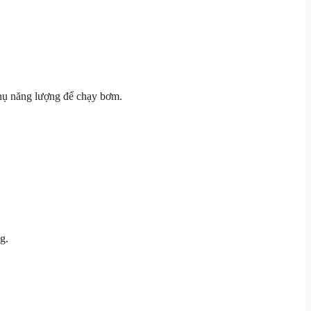
u thụ năng lượng để chạy bơm.
g.