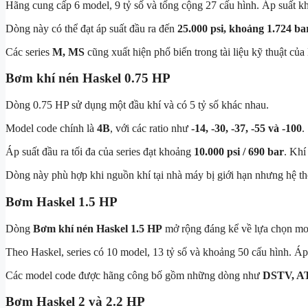
Hãng cung cấp 6 model, 9 tỷ số và tổng cộng 27 cấu hình. Áp suất 
Dòng này có thể đạt áp suất đầu ra đến
25.000 psi, khoảng 1.724 ba
Các series
M, MS
cũng xuất hiện phổ biến trong tài liệu kỹ thuật của
Bơm khí nén Haskel 0.75 HP
Dòng 0.75 HP sử dụng một đầu khí và có 5 tỷ số khác nhau.
Model code chính là
4B
, với các ratio như
-14, -30, -37, -55 và -100
.
Áp suất đầu ra tối đa của series đạt khoảng
10.000 psi / 690 bar
. Kh
Dòng này phù hợp khi nguồn khí tại nhà máy bị giới hạn nhưng hệ th
Bơm Haskel 1.5 HP
Dòng
Bơm khí nén Haskel 1.5 HP
mở rộng đáng kể về lựa chọn mod
Theo Haskel, series có 10 model, 13 tỷ số và khoảng 50 cấu hình. Áp 
Các model code được hãng công bố gồm những dòng như
DSTV, A
Bơm Haskel 2 và 2.2 HP