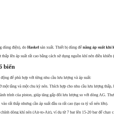
g dùng điện), do
Haskel
sản xuất. Thiết bị dùng để
nâng áp suất khí l
t thấp lên áp suất rất cao bằng cách sử dụng nguồn khí nén điều khiển 
ổ biến
t động để phù hợp với từng nhu cầu lưu lượng và áp suất:
ở một tầng và một chu kỳ nén. Thích hợp cho nhu cầu lưu lượng thấp, 
ành trình của piston, giúp tăng gấp đôi lưu lượng so với dòng AG. Th
ào rất thấp nhưng cần áp suất đầu ra rất cao (tạo ra tỷ số nén lớn).
chính dòng khí nén (Air-to-Air), ví dụ từ 7 bar lên 15-20 bar để chạy c