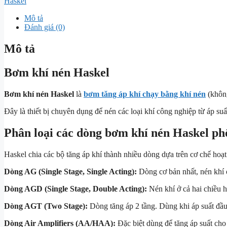
Haskel
Mô tả
Đánh giá (0)
Mô tả
Bơm khí nén Haskel
Bơm khí nén Haskel
là
bơm tăng áp khí chạy bằng khí nén
(khôn
Đây là thiết bị chuyên dụng để nén các loại khí công nghiệp từ áp suấ
Phân loại các dòng bơm khí nén Haskel ph
Haskel chia các bộ tăng áp khí thành nhiều dòng dựa trên cơ chế hoạ
Dòng AG (Single Stage, Single Acting):
Dòng cơ bản nhất, nén khí 
Dòng AGD (Single Stage, Double Acting):
Nén khí ở cả hai chiều h
Dòng AGT (Two Stage):
Dòng tăng áp 2 tầng. Dùng khi áp suất đầu v
Dòng Air Amplifiers (AA/HAA):
Đặc biệt dùng để tăng áp suất cho 