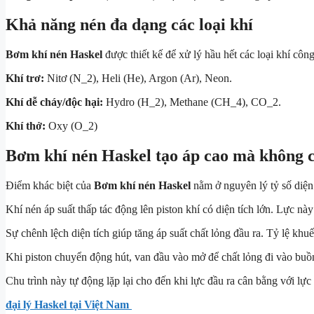
Khả năng nén đa dạng các loại khí
Bơm khí nén Haskel
được thiết kế để xử lý hầu hết các loại khí cô
Khí trơ:
Nitơ (
N_2
), Heli (
He
), Argon (
Ar
), Neon.
Khí dễ cháy/độc hại:
Hydro (
H_2
), Methane (
CH_4
),
CO_2
.
Khí thở:
Oxy (
O_2
)
Bơm khí nén Haskel tạo áp cao mà không c
Điểm khác biệt của
Bơm khí nén Haskel
nằm ở nguyên lý tỷ số diện 
Khí nén áp suất thấp tác động lên piston khí có diện tích lớn. Lực n
Sự chênh lệch diện tích giúp tăng áp suất chất lỏng đầu ra. Tỷ lệ khu
Khi piston chuyển động hút, van đầu vào mở để chất lỏng đi vào buồ
Chu trình này tự động lặp lại cho đến khi lực đầu ra cân bằng với lực
đại lý Haskel tại Việt Nam