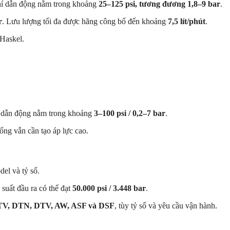
khí dẫn động nằm trong khoảng
25–125 psi, tương đương 1,8–9 bar
.
r
. Lưu lượng tối đa được hãng công bố đến khoảng
7,5 lít/phút
.
 Haskel.
í dẫn động nằm trong khoảng
3–100 psi / 0,2–7 bar
.
ống vẫn cần tạo áp lực cao.
el và tỷ số.
suất đầu ra có thể đạt
50.000 psi / 3.448 bar
.
TV, DTN, DTV, AW, ASF và DSF
, tùy tỷ số và yêu cầu vận hành.