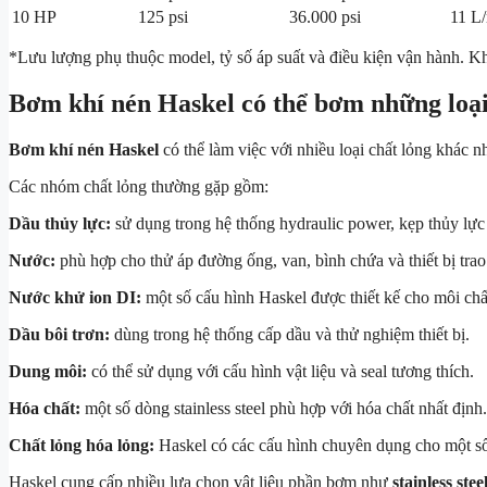
10 HP
125 psi
36.000 psi
11 L
*Lưu lượng phụ thuộc model, tỷ số áp suất và điều kiện vận hành. Khô
Bơm khí nén Haskel có thể bơm những loại
Bơm khí nén Haskel
có thể làm việc với nhiều loại chất lỏng khác 
Các nhóm chất lỏng thường gặp gồm:
Dầu thủy lực:
sử dụng trong hệ thống hydraulic power, kẹp thủy lực v
Nước:
phù hợp cho thử áp đường ống, van, bình chứa và thiết bị trao 
Nước khử ion DI:
một số cấu hình Haskel được thiết kế cho môi chấ
Dầu bôi trơn:
dùng trong hệ thống cấp dầu và thử nghiệm thiết bị.
Dung môi:
có thể sử dụng với cấu hình vật liệu và seal tương thích.
Hóa chất:
một số dòng stainless steel phù hợp với hóa chất nhất định.
Chất lỏng hóa lỏng:
Haskel có các cấu hình chuyên dụng cho một số 
Haskel cung cấp nhiều lựa chọn vật liệu phần bơm như
stainless ste