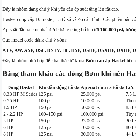
Đây là nhóm đáng chú ý khi yêu cầu áp suất tăng lên rất cao.
Haskel cung cấp 16 model, 13 tỷ số và 46 cấu hình. Các phiên bản có 
Áp suất đầu ra cao nhất được hãng công bố lên tới
100.000 psi, tươ
Các model code đáng chú ý gồm:
ATV, AW, ASF, DSF, DSTV, HF, HSF, DSHF, DSXHF, DXHF,
Đây là nhóm phù hợp để khai thác từ khóa
Bơm cao áp Haskel
bên c
Bảng tham khảo các dòng Bơm khí nén Ha
Dòng Haskel
Khí dẫn động tối đa
Áp suất đầu ra tối đa
Lưu 
0.33 HP M Series
125 psi
25.000 psi
7,5 
0.75 HP
100 psi
10.000 psi
Theo
1.5 HP
150 psi
50.000 psi
83 L
2 / 2.2 HP
100–150 psi
100.000 psi
Tùy 
3 HP
150 psi
33.000 psi
30 L
6 HP
125 psi
10.000 psi
80 L
8 HP
125 psi
30.000 psi
44 L