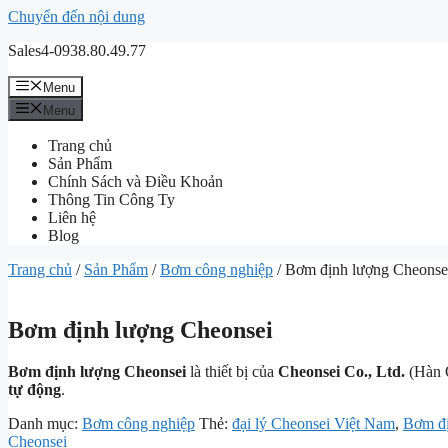
Chuyển đến nội dung
Sales4-0938.80.49.77
Menu
Menu
Trang chủ
Sản Phẩm
Chính Sách và Điều Khoản
Thông Tin Công Ty
Liên hệ
Blog
Trang chủ
/
Sản Phẩm
/
Bơm công nghiệp
/ Bơm định lượng Cheonse
Bơm định lượng Cheonsei
Bơm định lượng Cheonsei
là thiết bị của
Cheonsei Co., Ltd.
(Hàn 
tự động
.
Danh mục:
Bơm công nghiệp
Thẻ:
đại lý Cheonsei Việt Nam
,
Bơm đị
Cheonsei