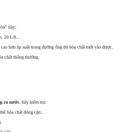
còn” này:
/h, 20 L/h…
cao hơn áp suất trong đường ống thì hóa chất mới vào được.
a chất thông thường.
g ra nước
, hãy kiểm tra:
 thể hóa chất đóng cặn.
h.