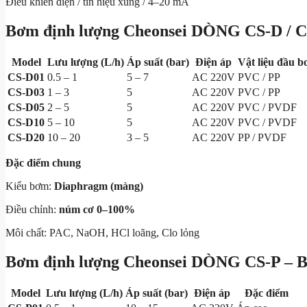
Điều khiển điện / tín hiệu xung / 4–20 mA
Bơm định lượng Cheonsei
DÒNG CS-D /
Model
Lưu lượng (L/h)
Áp suất (bar)
Điện áp
Vật liệu đầu 
CS-D01
0.5 – 1
5 – 7
AC 220V
PVC / PP
CS-D03
1 – 3
5
AC 220V
PVC / PP
CS-D05
2 – 5
5
AC 220V
PVC / PVDF
CS-D10
5 – 10
5
AC 220V
PVC / PVDF
CS-D20
10 – 20
3 – 5
AC 220V
PP / PVDF
Đặc điểm chung
Kiểu bơm:
Diaphragm (màng)
Điều chỉnh:
núm cơ 0–100%
Môi chất: PAC, NaOH, HCl loãng, Clo lỏng
Bơm định lượng Cheonsei
DÒNG CS-P – 
Model
Lưu lượng (L/h)
Áp suất (bar)
Điện áp
Đặc điểm