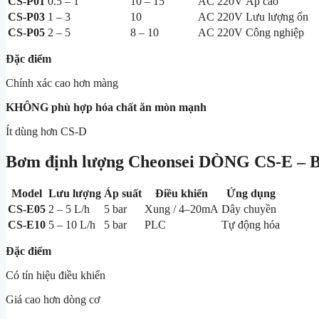
CS-P01
0.5 – 1
10 – 15
AC 220V
Áp cao
CS-P03
1 – 3
10
AC 220V
Lưu lượng ổn
CS-P05
2 – 5
8 – 10
AC 220V
Công nghiệp
Đặc điểm
Chính xác cao hơn màng
KHÔNG phù hợp hóa chất ăn mòn mạnh
Ít dùng hơn CS-D
Bơm định lượng Cheonsei
DÒNG CS-E –
Model
Lưu lượng
Áp suất
Điều khiển
Ứng dụng
CS-E05
2 – 5 L/h
5 bar
Xung / 4–20mA
Dây chuyền
CS-E10
5 – 10 L/h
5 bar
PLC
Tự động hóa
Đặc điểm
Có tín hiệu điều khiển
Giá cao hơn dòng cơ