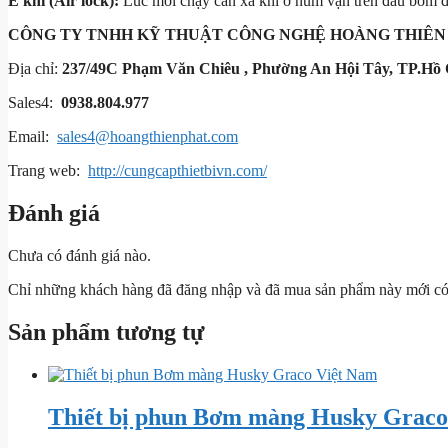
E khí (Air lock):
Lúc mới chạy cần xả khí ở núm vặn trên đầu bơm đ
CÔNG TY TNHH KỸ THUẬT
CÔNG NGHỆ HOÀNG THIÊN
Địa chỉ:
237/49C Phạm Văn Chiêu , Phường An Hội Tây, TP.Hồ 
Sales4:
0938.804.977
Email:
sales4@hoangthienphat.com
Trang web:
http://cungcapthietbivn.com/
Đánh giá
Chưa có đánh giá nào.
Chỉ những khách hàng đã đăng nhập và đã mua sản phẩm này mới có t
Sản phẩm tương tự
Thiết bị phun Bơm màng Husky Graco