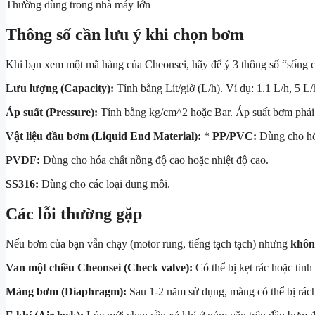
Thường dùng trong nhà máy lớn
Thông số cần lưu ý khi chọn bơm
Khi bạn xem một mã hàng của Cheonsei, hãy để ý 3 thông số “sống 
Lưu lượng (Capacity):
Tính bằng Lít/giờ (L/h). Ví dụ: 1.1 L/h, 5 L
Áp suất (Pressure):
Tính bằng
kg/cm^2
hoặc Bar. Áp suất bơm phải 
Vật liệu đầu bơm (Liquid End Material):
*
PP/PVC:
Dùng cho hó
PVDF:
Dùng cho hóa chất nồng độ cao hoặc nhiệt độ cao.
SS316:
Dùng cho các loại dung môi.
Các lỗi thường gặp
Nếu bơm của bạn vẫn chạy (motor rung, tiếng tạch tạch) nhưng
khôn
Van một chiều Cheonsei (Check valve):
Có thể bị kẹt rác hoặc tinh
Màng bơm (Diaphragm):
Sau 1-2 năm sử dụng, màng có thể bị rác