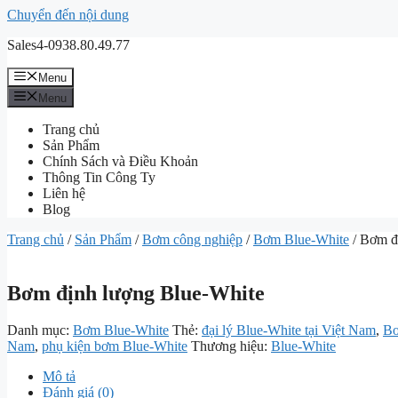
Chuyển đến nội dung
Sales4-0938.80.49.77
Menu
Menu
Trang chủ
Sản Phẩm
Chính Sách và Điều Khoản
Thông Tin Công Ty
Liên hệ
Blog
Trang chủ
/
Sản Phẩm
/
Bơm công nghiệp
/
Bơm Blue-White
/ Bơm đ
Bơm định lượng Blue-White
Danh mục:
Bơm Blue-White
Thẻ:
đại lý Blue-White tại Việt Nam
,
Bơ
Nam
,
phụ kiện bơm Blue-White
Thương hiệu:
Blue-White
Mô tả
Đánh giá (0)