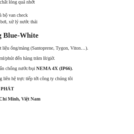
chất lỏng quá nhớt
à bộ van check
bơi, xử lý nước thải
g Blue-White
ật liệu ống/màng (Santoprene, Tygon, Viton…).
ml/phút đến hàng trăm lít/giờ.
huẩn chống nước/bụi
NEMA 4X (IP66)
.
liên hệ trực tiếp tới công ty chúng tôi
 PHÁT
Chí Minh, Việt Nam