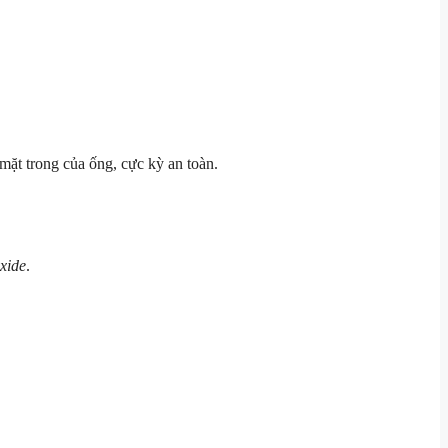
mặt trong của ống, cực kỳ an toàn.
xide
.