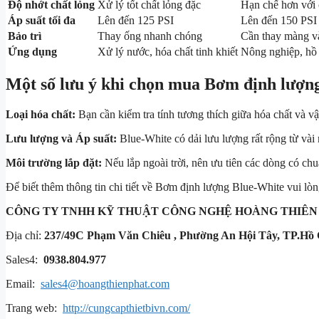
Độ nhớt chất lỏng
Xử lý tốt chất lỏng đặc
Hạn chế hơn với 
Áp suất tối đa
Lên đến 125 PSI
Lên đến 150 PSI
Bảo trì
Thay ống nhanh chóng
Cần thay màng v
Ứng dụng
Xử lý nước, hóa chất tinh khiết
Nông nghiệp, hồ 
Một số lưu ý khi chọn mua Bơm định lượn
Loại hóa chất:
Bạn cần kiểm tra tính tương thích giữa hóa chất và v
Lưu lượng và Áp suất:
Blue-White có dải lưu lượng rất rộng từ vài 
Môi trường lắp đặt:
Nếu lắp ngoài trời, nên ưu tiên các dòng có c
Để biết thêm thông tin chi tiết về Bơm định lượng Blue-White vui lòng 
CÔNG TY TNHH KỸ THUẬT
CÔNG NGHỆ HOÀNG THIÊN
Địa chỉ:
237/49C Phạm Văn Chiêu , Phường An Hội Tây, TP.Hồ 
Sales4:
0938.804.977
Email:
sales4@hoangthienphat.com
Trang web:
http://cungcapthietbivn.com/