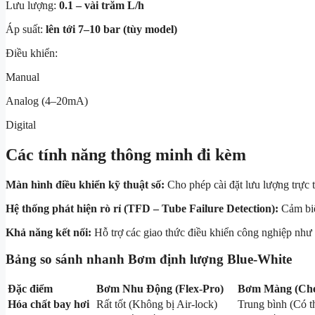
Lưu lượng:
0.1 – vài trăm L/h
Áp suất:
lên tới 7–10 bar (tùy model)
Điều khiển:
Manual
Analog (4–20mA)
Digital
Các tính năng thông minh đi kèm
Màn hình điều khiển kỹ thuật số:
Cho phép cài đặt lưu lượng trực t
Hệ thống phát hiện rò rỉ (TFD – Tube Failure Detection):
Cảm biế
Khả năng kết nối:
Hỗ trợ các giao thức điều khiển công nghiệp như
Bảng so sánh nhanh Bơm định lượng Blue-White
Đặc điểm
Bơm Nhu Động (Flex-Pro)
Bơm Màng (Ch
Hóa chất bay hơi
Rất tốt (Không bị Air-lock)
Trung bình (Có th