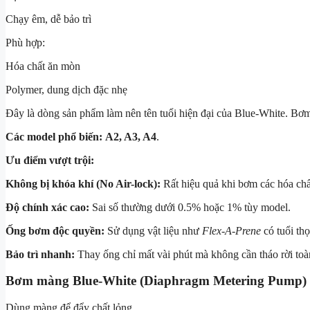
Chạy êm, dễ bảo trì
Phù hợp:
Hóa chất ăn mòn
Polymer, dung dịch đặc nhẹ
Đây là dòng sản phẩm làm nên tên tuổi hiện đại của Blue-White. Bơm 
Các model phổ biến:
A2, A3, A4
.
Ưu điểm vượt trội:
Không bị khóa khí (No Air-lock):
Rất hiệu quả khi bơm các hóa ch
Độ chính xác cao:
Sai số thường dưới 0.5% hoặc 1% tùy model.
Ống bơm độc quyền:
Sử dụng vật liệu như
Flex-A-Prene
có tuổi thọ
Bảo trì nhanh:
Thay ống chỉ mất vài phút mà không cần tháo rời to
Bơm màng Blue-White (Diaphragm Metering Pump
Dùng màng để đẩy chất lỏng