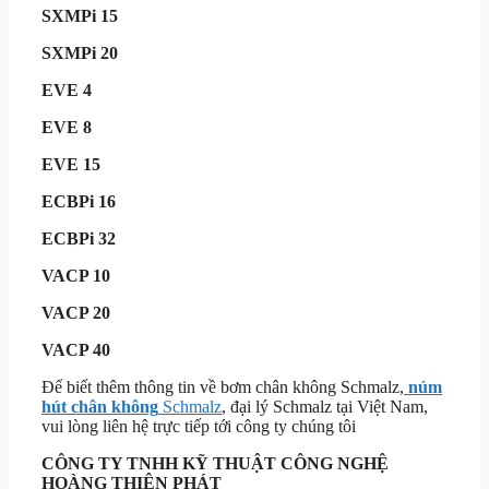
SXMPi 15
SXMPi 20
EVE 4
EVE 8
EVE 15
ECBPi 16
ECBPi 32
VACP 10
VACP 20
VACP 40
Để biết thêm thông tin về bơm chân không Schmalz,
núm
hút chân không
Schmalz
, đại lý Schmalz tại Việt Nam,
vui lòng liên hệ trực tiếp tới công ty chúng tôi
CÔNG TY TNHH KỸ THUẬT
CÔNG NGHỆ
HOÀNG THIÊN PHÁT