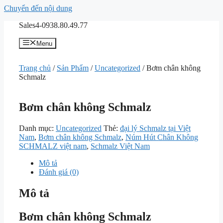
Chuyển đến nội dung
Sales4-0938.80.49.77
Menu
Trang chủ
/
Sản Phẩm
/
Uncategorized
/ Bơm chân không
Schmalz
Bơm chân không Schmalz
Danh mục:
Uncategorized
Thẻ:
đại lý Schmalz tại Việt
Nam
,
Bơm chân không Schmalz
,
Núm Hút Chân Không
SCHMALZ việt nam
,
Schmalz Việt Nam
Mô tả
Đánh giá (0)
Mô tả
Bơm chân không Schmalz