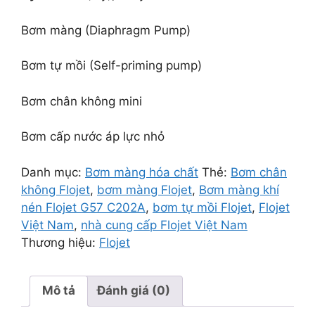
Bơm màng (Diaphragm Pump)
Bơm tự mồi (Self-priming pump)
Bơm chân không mini
Bơm cấp nước áp lực nhỏ
Danh mục:
Bơm màng hóa chất
Thẻ:
Bơm chân
không Flojet
,
bơm màng Flojet
,
Bơm màng khí
nén Flojet G57 C202A
,
bơm tự mồi Flojet
,
Flojet
Việt Nam
,
nhà cung cấp Flojet Việt Nam
Thương hiệu:
Flojet
Mô tả
Đánh giá (0)