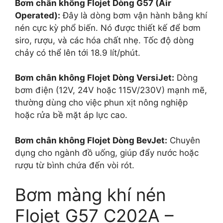
Bơm chân không Flojet Dòng G57 (Air
Operated):
Đây là dòng bơm vận hành bằng khí
nén cực kỳ phổ biến. Nó được thiết kế để bơm
siro, rượu, và các hóa chất nhẹ. Tốc độ dòng
chảy có thể lên tới 18.9 lít/phút.
Bơm chân không Flojet Dòng VersiJet:
Dòng
bơm điện (12V, 24V hoặc 115V/230V) mạnh mẽ,
thường dùng cho việc phun xịt nông nghiệp
hoặc rửa bề mặt áp lực cao.
Bơm chân không Flojet Dòng BevJet:
Chuyên
dụng cho ngành đồ uống, giúp đẩy nước hoặc
rượu từ bình chứa đến vòi rót.
Bơm màng khí nén
Flojet G57 C202A –