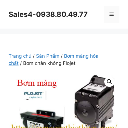
Chuyển
đến
Sales4-0938.80.49.77
Menu
nội
dung
Trang chủ
/
Sản Phẩm
/
Bơm màng hóa
chất
/ Bơm chân không Flojet