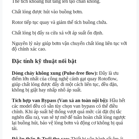
Thể tích khoang hút tăng lên tạo chân không.
Chất lỏng được hút vào buồng bơm.
Rotor tiếp tục quay và giảm thể tích buồng chứa.
Chất lỏng bị đẩy ra cửa xả với áp suất ổn định.
Nguyên lý này giúp bơm vận chuyển chất lỏng liên tục với
độ chính xác cao.
Đặc tính kỹ thuật nổi bật
Dòng chảy không xung (Pulse-free flow):
Đây là ưu
điểm lớn nhất của công nghệ cánh gạt quay Rotoflow,
giúp chất lỏng được đẩy đi một cách liên tục, đều đặn,
không bị giật hay nhấp nhô áp suất.
Tích hợp van Bypass (Van xả an toàn nội bộ):
Hầu hết
các model đều có sẵn tùy chọn van bypass có thể điều
chỉnh. Khi áp suất hệ thống vượt quá mức cài đặt (bị tắc
nghẽn đầu ra), van sẽ tự mở để tuần hoàn chất lỏng ngược
lại buồng hút, bảo vệ lòng bơm và động cơ không bị quá
tải.
Độ ồn thấp & Tuổi thọ cao:
Thiết bị vận hành rất êm ái