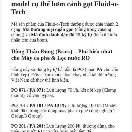
model cụ thể bơm cánh gạt Fluid-o-
Tech
Mã sản phẩm của Fluid-o-Tech thường được chia thành 2
dạng:
Mã thương mại ngắn gọn
(dùng trong catalog
chung) và
Mã định danh đầy đủ 15 ký tự
(hiển thị trên
nhãn tem của bơm).
Dòng Thân Đồng (Brass) – Phổ biến nhất
cho Máy cà phê & Lọc nước RO
Dòng này sử dụng ký tự bắt đầu là
PO
(hoặc
PA
cho cấu
hình kẹp). Đây là các model bán chạy nhất tại thị trường
Việt Nam để thay thế linh kiện.
PO 071 / PA 071:
Lưu lượng 70 l/h, kết nối kẹp (Clamp
mount), có van bypass.
PO 101 / PA 101 / PA 101X:
Lưu lượng 100 l/h (Model
kinh điển trong các dòng máy pha cà phê công nghiệp 2
Group/3 Group).
PO 201 / PA 201:
Lưu lượng 200 l/h, thường dùng cho
máy lọc nước RO cỡ vừa hoặc máy làm đá.