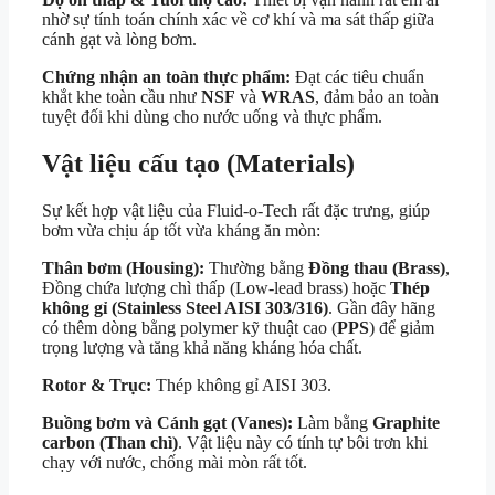
nhờ sự tính toán chính xác về cơ khí và ma sát thấp giữa
cánh gạt và lòng bơm.
Chứng nhận an toàn thực phẩm:
Đạt các tiêu chuẩn
khắt khe toàn cầu như
NSF
và
WRAS
, đảm bảo an toàn
tuyệt đối khi dùng cho nước uống và thực phẩm.
Vật liệu cấu tạo (Materials)
Sự kết hợp vật liệu của Fluid-o-Tech rất đặc trưng, giúp
bơm vừa chịu áp tốt vừa kháng ăn mòn:
Thân bơm (Housing):
Thường bằng
Đồng thau (Brass)
,
Đồng chứa lượng chì thấp (Low-lead brass) hoặc
Thép
không gỉ (Stainless Steel AISI 303/316)
. Gần đây hãng
có thêm dòng bằng polymer kỹ thuật cao (
PPS
) để giảm
trọng lượng và tăng khả năng kháng hóa chất.
Rotor & Trục:
Thép không gỉ AISI 303.
Buồng bơm và Cánh gạt (Vanes):
Làm bằng
Graphite
carbon (Than chì)
. Vật liệu này có tính tự bôi trơn khi
chạy với nước, chống mài mòn rất tốt.