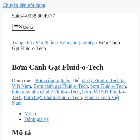
Chuyển đến nội dung
Sales4-0938.80.49.77
Menu
Trang chủ
/
Sản Phẩm
/
Bơm công nghiệp
/ Bơm Cánh
Gạt Fluid-o-Tech
Bơm Cánh Gạt Fluid-o-Tech
Danh mục:
Bơm công nghiệp
Thẻ:
đại lý Fluid-o-Tech tại
Việt Nam
,
Bơm cánh gạt Fluid-o-Tech
,
bơm Fluid-o-Tech
,
bơm máy pha cà phê Fluid-o-Tech
,
bơm PA1501 Fluid-o-
Tech
,
bơm thực phẩm Fluid-o-Tech
,
Fluid-o-Tech Việt
Nam
Mô tả
Đánh giá (0)
Mô tả