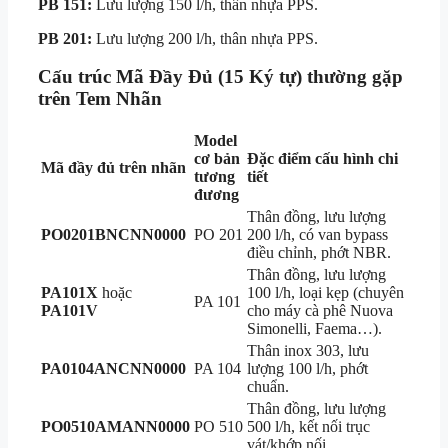
PB 151:
Lưu lượng 150 l/h, thân nhựa PPS.
PB 201:
Lưu lượng 200 l/h, thân nhựa PPS.
Cấu trúc Mã Đầy Đủ (15 Ký tự) thường gặp
trên Tem Nhãn
Model
cơ bản
Đặc điểm cấu hình chi
Mã đầy đủ trên nhãn
tương
tiết
đương
Thân đồng, lưu lượng
PO0201BNCNN0000
PO 201
200 l/h, có van bypass
điều chỉnh, phớt NBR.
Thân đồng, lưu lượng
PA101X
hoặc
100 l/h, loại kẹp (chuyên
PA 101
PA101V
cho máy cà phê Nuova
Simonelli, Faema…).
Thân inox 303, lưu
PA0104ANCNN0000
PA 104
lượng 100 l/h, phớt
chuẩn.
Thân đồng, lưu lượng
PO0510AMANN0000
PO 510
500 l/h, kết nối trục
vát/khớp nối.