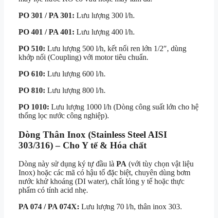
PO 301 / PA 301:
Lưu lượng 300 l/h.
PO 401 / PA 401:
Lưu lượng 400 l/h.
PO 510:
Lưu lượng 500 l/h, kết nối ren lớn 1/2″, dùng
khớp nối (Coupling) với motor tiêu chuẩn.
PO 610:
Lưu lượng 600 l/h.
PO 810:
Lưu lượng 800 l/h.
PO 1010:
Lưu lượng 1000 l/h (Dòng công suất lớn cho hệ
thống lọc nước công nghiệp).
Dòng Thân Inox (Stainless Steel AISI
303/316) – Cho Y tế & Hóa chất
Dòng này sử dụng ký tự đầu là
PA
(với tùy chọn vật liệu
Inox) hoặc các mã có hậu tố đặc biệt, chuyên dùng bơm
nước khử khoáng (DI water), chất lỏng y tế hoặc thực
phẩm có tính acid nhẹ.
PA 074 / PA 074X:
Lưu lượng 70 l/h, thân inox 303.