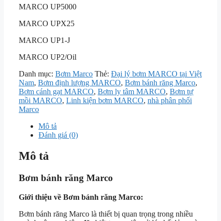
MARCO UP5000
MARCO UPX25
MARCO UP1-J
MARCO UP2/Oil
Danh mục:
Bơm Marco
Thẻ:
Đại lý bơm MARCO tại Việt
Nam
,
Bơm định lượng MARCO
,
Bơm bánh răng Marco
,
Bơm cánh gạt MARCO
,
Bơm ly tâm MARCO
,
Bơm tự
mồi MARCO
,
Linh kiện bơm MARCO
,
nhà phân phối
Marco
Mô tả
Đánh giá (0)
Mô tả
Bơm bánh răng Marco
Giới thiệu về Bơm bánh răng Marco:
Bơm bánh răng Marco là thiết bị quan trọng trong nhiều