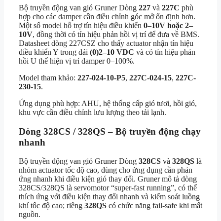
Bộ truyền động van gió Gruner Dòng
227
và
227C
phù
hợp cho các damper cần điều chỉnh góc mở ổn định hơn.
Một số model hỗ trợ tín hiệu điều khiển
0–10V hoặc 2–
10V
, đồng thời có tín hiệu phản hồi vị trí để đưa về BMS.
Datasheet dòng 227CSZ cho thấy actuator nhận tín hiệu
điều khiển Y trong dải
(0)2–10 VDC
và có tín hiệu phản
hồi U thể hiện vị trí damper 0–100%.
Model tham khảo:
227-024-10-P5
,
227C-024-15
,
227C-
230-15
.
Ứng dụng phù hợp: AHU, hệ thống cấp gió tươi, hồi gió,
khu vực cần điều chỉnh lưu lượng theo tải lạnh.
Dòng 328CS / 328QS – Bộ truyền động chạy
nhanh
Bộ truyền động van gió Gruner Dòng
328CS
và
328QS
là
nhóm actuator tốc độ cao, dùng cho ứng dụng cần phản
ứng nhanh khi điều kiện gió thay đổi. Gruner mô tả dòng
328CS/328QS là servomotor “super-fast running”, có thể
thích ứng với điều kiện thay đổi nhanh và kiểm soát luồng
khí tốc độ cao; riêng
328QS
có chức năng fail-safe khi mất
nguồn.