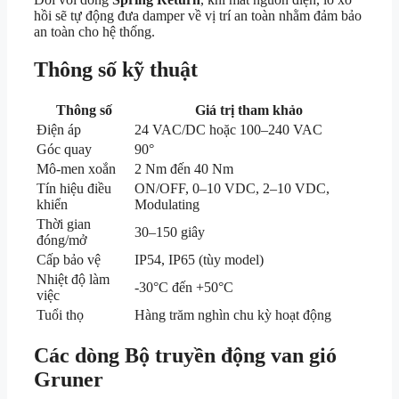
hồi sẽ tự động đưa damper về vị trí an toàn nhằm đảm bảo
an toàn cho hệ thống.
Thông số kỹ thuật
Thông số
Giá trị tham khảo
Điện áp
24 VAC/DC hoặc 100–240 VAC
Góc quay
90°
Mô-men xoắn
2 Nm đến 40 Nm
Tín hiệu điều
ON/OFF, 0–10 VDC, 2–10 VDC,
khiển
Modulating
Thời gian
30–150 giây
đóng/mở
Cấp bảo vệ
IP54, IP65 (tùy model)
Nhiệt độ làm
-30°C đến +50°C
việc
Tuổi thọ
Hàng trăm nghìn chu kỳ hoạt động
Các dòng Bộ truyền động van gió
Gruner