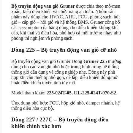
Bộ truyền động van gió Gruner
được chia theo mô-men
xoắn, kiểu điều khiển và chức năng an toàn. Nhóm sản
phẩm này dùng cho HVAC, AHU, FCU, phòng sạch, hút
gió – cấp gió – hồi gió và hệ thống BMS. Gruner công bố
các servomotor của hãng dùng cho điều khiển không khí
cấp, khí thải và điều hòa, phù hợp cả môi trường nhạy như
phòng thí nghiệm và phòng sạch.
Dòng 225 – Bộ truyền động van gió cỡ nhỏ
Bộ truyền động van gió Gruner Dòng
Gruner 225
thường
dùng cho các van gió nhỏ hoặc trung bình trong hệ thống
thông gió dân dụng và công nghiệp nhẹ. Dòng này phù
hợp khi cần thiết bị nhỏ gọn, dễ lắp, điều khiển đóng/mở
hoặc điều khiển tuyến tính tùy mã.
Model tham khảo:
225-024T-05
,
UL-225-024T-070-S2
.
Ứng dụng phù hợp: FCU, hộp gió nhỏ, damper nhánh, hệ
thống điều hòa cục bộ.
Dòng 227 / 227C – Bộ truyền động điều
khiển chính xác hơn