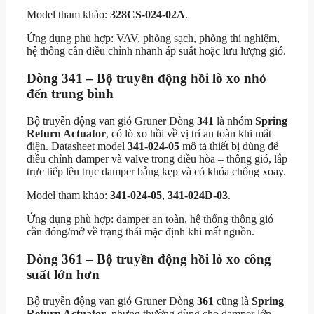
Model tham khảo:
328CS-024-02A
.
Ứng dụng phù hợp: VAV, phòng sạch, phòng thí nghiệm,
hệ thống cần điều chỉnh nhanh áp suất hoặc lưu lượng gió.
Dòng 341 – Bộ truyền động hồi lò xo nhỏ
đến trung bình
Bộ truyền động van gió Gruner Dòng
341
là nhóm
Spring
Return Actuator
, có lò xo hồi về vị trí an toàn khi mất
điện. Datasheet model
341-024-05
mô tả thiết bị dùng để
điều chỉnh damper và valve trong điều hòa – thông gió, lắp
trực tiếp lên trục damper bằng kẹp và có khóa chống xoay.
Model tham khảo:
341-024-05
,
341-024D-03
.
Ứng dụng phù hợp: damper an toàn, hệ thống thông gió
cần đóng/mở về trạng thái mặc định khi mất nguồn.
Dòng 361 – Bộ truyền động hồi lò xo công
suất lớn hơn
Bộ truyền động van gió Gruner Dòng
361
cũng là
Spring
Return Actuator
, nhưng thường dùng cho damper lớn