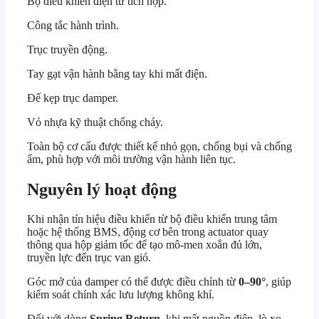
Bộ điều khiển điện tử tích hợp.
Công tắc hành trình.
Trục truyền động.
Tay gạt vận hành bằng tay khi mất điện.
Đế kẹp trục damper.
Vỏ nhựa kỹ thuật chống cháy.
Toàn bộ cơ cấu được thiết kế nhỏ gọn, chống bụi và chống
ẩm, phù hợp với môi trường vận hành liên tục.
Nguyên lý hoạt động
Khi nhận tín hiệu điều khiển từ bộ điều khiển trung tâm
hoặc hệ thống BMS, động cơ bên trong actuator quay
thông qua hộp giảm tốc để tạo mô-men xoắn đủ lớn,
truyền lực đến trục van gió.
Góc mở của damper có thể được điều chỉnh từ
0–90°
, giúp
kiểm soát chính xác lưu lượng không khí.
Đối với dòng
Spring Return
, khi mất nguồn điện, lò xo