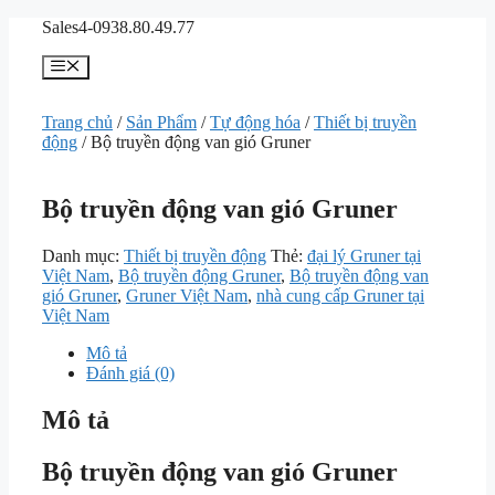
Chuyển
Sales4-0938.80.49.77
đến
nội
Menu
dung
Trang chủ
/
Sản Phẩm
/
Tự động hóa
/
Thiết bị truyền
động
/ Bộ truyền động van gió Gruner
Bộ truyền động van gió Gruner
Danh mục:
Thiết bị truyền động
Thẻ:
đại lý Gruner tại
Việt Nam
,
Bộ truyền động Gruner
,
Bộ truyền động van
gió Gruner
,
Gruner Việt Nam
,
nhà cung cấp Gruner tại
Việt Nam
Mô tả
Đánh giá (0)
Mô tả
Bộ truyền động van gió Gruner