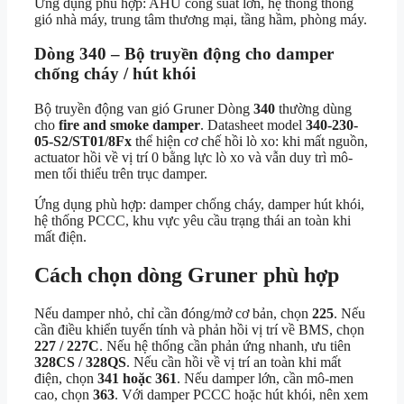
Ứng dụng phù hợp: AHU công suất lớn, hệ thống thông
gió nhà máy, trung tâm thương mại, tầng hầm, phòng máy.
Dòng 340 – Bộ truyền động cho damper
chống cháy / hút khói
Bộ truyền động van gió Gruner Dòng
340
thường dùng
cho
fire and smoke damper
. Datasheet model
340-230-
05-S2/ST01/8Fx
thể hiện cơ chế hồi lò xo: khi mất nguồn,
actuator hồi về vị trí 0 bằng lực lò xo và vẫn duy trì mô-
men tối thiểu trên trục damper.
Ứng dụng phù hợp: damper chống cháy, damper hút khói,
hệ thống PCCC, khu vực yêu cầu trạng thái an toàn khi
mất điện.
Cách chọn dòng Gruner phù hợp
Nếu damper nhỏ, chỉ cần đóng/mở cơ bản, chọn
225
. Nếu
cần điều khiển tuyến tính và phản hồi vị trí về BMS, chọn
227 / 227C
. Nếu hệ thống cần phản ứng nhanh, ưu tiên
328CS / 328QS
. Nếu cần hồi về vị trí an toàn khi mất
điện, chọn
341 hoặc 361
. Nếu damper lớn, cần mô-men
cao, chọn
363
. Với damper PCCC hoặc hút khói, nên xem