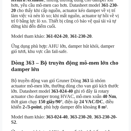
hơn, yêu cầu mô-men cao hơn. Datasheet model
361-230-
20
cho thấy khi cấp nguồn, actuator kéo damper về vị trí
làm việc và nén lò xo; khi mất nguồn, actuator tự hồi về vị
trí 0 bằng lực lò xo. Thiết bị cũng có bảo vệ quá tải và tự
dừng khi đến điểm cuối.
Model tham khảo:
361-024-20
,
361-230-20
.
Ứng dụng phù hợp: AHU lớn, damper hút khói, damper
gió tươi, khu vực cần fail-safe.
Dòng 363 – Bộ truyền động mô-men lớn cho
damper lớn
Bộ truyền động van gió Gruner Dòng
363
là nhóm
actuator mô-men lớn, thường dùng cho van gió kích thước
lớn. Datasheet model
363-024-40
ghi rõ đây là rotary
actuator cho damper trong HVAC, mô-men xoắn
40 Nm
,
thời gian chạy
150 giây/90°
, điện áp
24 VAC/DC
, điều
khiển
2-/3-point
, phù hợp damper đến khoảng
8 m²
.
Model tham khảo:
363-024-40
,
363-230-20
,
363-230-20-
S2
.