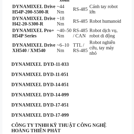
DYNAMIXEL Drive
~44
Cánh tay robot
RS-485
H54P-200-S500-R
Nm
lớn
DYNAMIXEL Drive
~18
RS-485
Robot humanoid
H42-20-S300-R
Nm
DYNAMIXEL Pro+
~40–50
RS-485
Robot dịch vụ,
H54P Series
Nm
/ CAN
robot di động
Robot nghiên
DYNAMIXEL Drive
~6–10
TTL /
cứu, tay máy
XH540 / XM540
Nm
RS-485
nhỏ
DYNAMIXEL
DYD-11-033
DYNAMIXEL DYD-11-051
DYNAMIXEL DYD-14-051
DYNAMIXEL DYD-14-099
DYNAMIXEL DYD-17-051
DYNAMIXEL DYD-17-099
CÔNG TY TNHH KỸ THUẬT
CÔNG NGHỆ
HOÀNG THIÊN PHÁT