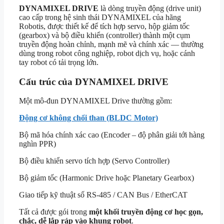
DYNAMIXEL DRIVE
là dòng truyền động (drive unit)
cao cấp trong hệ sinh thái DYNAMIXEL của hãng
Robotis, được thiết kế để tích hợp servo, hộp giảm tốc
(gearbox) và bộ điều khiển (controller) thành một cụm
truyền động hoàn chỉnh, mạnh mẽ và chính xác — thường
dùng trong robot công nghiệp, robot dịch vụ, hoặc cánh
tay robot có tải trọng lớn.
Cấu trúc của DYNAMIXEL DRIVE
Một mô-đun DYNAMIXEL Drive thường gồm:
Động cơ không chổi than (BLDC Motor)
Bộ mã hóa chính xác cao (Encoder – độ phân giải tới hàng
nghìn PPR)
Bộ điều khiển servo tích hợp (Servo Controller)
Bộ giảm tốc (Harmonic Drive hoặc Planetary Gearbox)
Giao tiếp kỹ thuật số RS-485 / CAN Bus / EtherCAT
Tất cả được gói trong
một khối truyền động cơ học gọn,
chắc, dễ lắp ráp vào khung robot
.