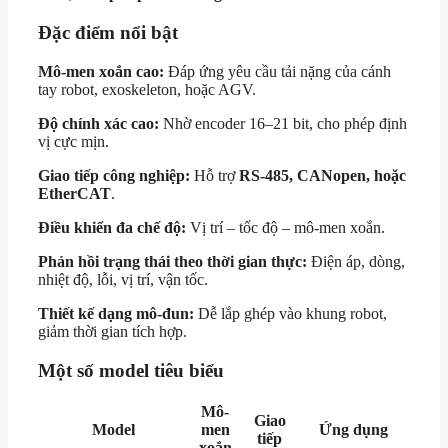
Đặc điểm nổi bật
Mô-men xoắn cao:
Đáp ứng yêu cầu tải nặng của cánh
tay robot, exoskeleton, hoặc AGV.
Độ chính xác cao:
Nhờ encoder 16–21 bit, cho phép định
vị cực mịn.
Giao tiếp công nghiệp:
Hỗ trợ
RS-485, CANopen, hoặc
EtherCAT
.
Điều khiển đa chế độ:
Vị trí – tốc độ – mô-men xoắn.
Phản hồi trạng thái theo thời gian thực:
Điện áp, dòng,
nhiệt độ, lỗi, vị trí, vận tốc.
Thiết kế dạng mô-đun:
Dễ lắp ghép vào khung robot,
giảm thời gian tích hợp.
Một số model tiêu biểu
Mô-
Giao
Model
men
Ứng dụng
tiếp
xoắn