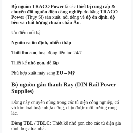
Bộ nguồn TRACO Power
là các
thiết bị cung cấp &
chuyển đổi nguồn điện công nghiệp
do hãng
TRACO
Power
(Thụy Sĩ) sản xuất, nổi tiếng về
độ ổn định, độ
bền và chất lượng chuẩn châu Âu
.
Ưu điểm nổi bật
Nguồn ra ổn định, nhiễu thấp
Tuổi thọ cao
, hoạt động liên tục 24/7
Thiết kế
nhỏ gọn, dễ lắp
Phù hợp xuất máy sang
EU – Mỹ
Bộ nguồn gắn thanh Ray (DIN Rail Power
Supplies)
Dòng này chuyên dùng trong các tủ điện công nghiệp, có
vỏ kim loại hoặc nhựa cứng, chịu được môi trường rung
lắc.
Dòng TBL / TBLC:
Thiết kế nhỏ gọn cho các tủ điện gia
đình hoặc tòa nhà.