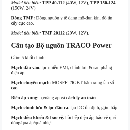
Model tiêu biểu:
TPP 40-112
(40W, 12V),
TPP 150-124
(150W, 24V).
Dòng TMF:
Dòng nguồn y tế dạng mô-đun kín, độ tin
cậy cực cao.
Model tiêu biểu:
TMF 20112
(20W, 12V).
Cấu tạo Bộ nguồn TRACO Power
Gồm 5 khối chính:
Mạch đầu vào
: lọc nhiễu EMI, chỉnh lưu & san phẳng
điện áp
Mạch chuyển mạch
: MOSFET/IGBT băm xung tần số
cao
Biến áp xung
: hạ/nâng áp và
cách ly an toàn
Mạch chỉnh lưu & lọc đầu ra
: tạo DC ổn định, gợn thấp
Mạch điều khiển & bảo vệ
: hồi tiếp điện áp, bảo vệ quá
dòng/quá áp/quá nhiệt