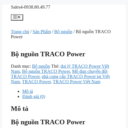
Chuyển
Sales4-0938.80.49.77
đến
nội
Menu
dung
Trang chủ
/
Sản Phẩm
/
Bộ nguồn
/ Bộ nguồn TRACO
Power
Bộ nguồn TRACO Power
Danh mục:
Bộ nguồn
Thẻ:
đại lý TRACO Power Việt
Nam
,
Bộ nguồn TRACO Power
,
Mô đun chuyển đổi
TRACO Power
,
nhà cung cấp TRACO Power tại Việt
Nam
,
TRACO Power
,
TRACO Power Việt Nam
Mô tả
Đánh giá (0)
Mô tả
Bộ nguồn TRACO Power