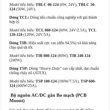
Model tiêu biểu:
TBLC 06-124
(6W, 24V),
TBLC 50-
124
(50W, 24V).
Dòng TCL:
Dòng tiêu chuẩn công nghiệp với giá thành
hợp lý.
Model tiêu biểu:
TCL 060-124
(60W, 24V/2.5A),
TCL
120-124
(120W, 24V/5A).
Dòng TIB:
Hiệu suất cực cao (đến 94.5%) và khả năng
chịu quá tải tốt.
Model tiêu biểu:
TIB 080-124
(80W),
TIB 240-124
(240W).
Dòng TSP:
Dòng “Heavy-Duty” cao cấp nhất, đạt chuẩn
chống cháy nổ (ATEX).
Model tiêu biểu:
TSP 180-124
(180W/7.5A),
TSP 600-
124
(600W/25A).
Bộ nguồn AC/DC gắn Bo mạch (PCB
Mount)