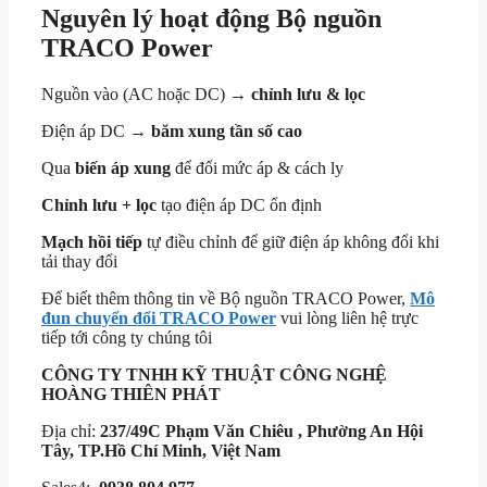
Nguyên lý hoạt động Bộ nguồn
TRACO Power
Nguồn vào (AC hoặc DC) →
chỉnh lưu & lọc
Điện áp DC →
băm xung tần số cao
Qua
biến áp xung
để đổi mức áp & cách ly
Chỉnh lưu + lọc
tạo điện áp DC ổn định
Mạch hồi tiếp
tự điều chỉnh để giữ điện áp không đổi khi
tải thay đổi
Để biết thêm thông tin về Bộ nguồn TRACO Power,
Mô
đun chuyển đổi TRACO Power
vui lòng liên hệ trực
tiếp tới công ty chúng tôi
CÔNG TY TNHH KỸ THUẬT
CÔNG NGHỆ
HOÀNG THIÊN PHÁT
Địa chỉ:
237/49C Phạm Văn Chiêu , Phường An Hội
Tây, TP.Hồ Chí Minh, Việt Nam