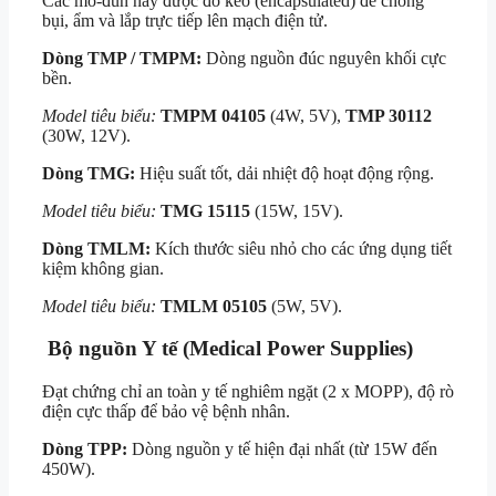
Các mô-đun này được đổ keo (encapsulated) để chống
bụi, ẩm và lắp trực tiếp lên mạch điện tử.
Dòng TMP / TMPM:
Dòng nguồn đúc nguyên khối cực
bền.
Model tiêu biểu:
TMPM 04105
(4W, 5V),
TMP 30112
(30W, 12V).
Dòng TMG:
Hiệu suất tốt, dải nhiệt độ hoạt động rộng.
Model tiêu biểu:
TMG 15115
(15W, 15V).
Dòng TMLM:
Kích thước siêu nhỏ cho các ứng dụng tiết
kiệm không gian.
Model tiêu biểu:
TMLM 05105
(5W, 5V).
Bộ nguồn Y tế (Medical Power Supplies)
Đạt chứng chỉ an toàn y tế nghiêm ngặt (2 x MOPP), độ rò
điện cực thấp để bảo vệ bệnh nhân.
Dòng TPP:
Dòng nguồn y tế hiện đại nhất (từ 15W đến
450W).