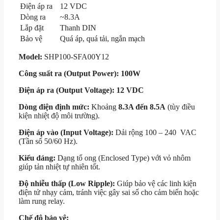
Điện áp ra
12 VDC
Dòng ra
~8.3A
Lắp đặt
Thanh DIN
Bảo vệ
Quá áp, quá tải, ngắn mạch
Model:
SHP100-SFA00Y12
Công suất ra (Output Power):
100W
Điện áp ra (Output Voltage):
12 VDC
Dòng điện định mức:
Khoảng
8.3A đến 8.5A
(tùy điều
kiện nhiệt độ môi trường).
Điện áp vào (Input Voltage):
Dải rộng
100 – 240 VAC
(Tần số
50/60 Hz
).
Kiểu dáng:
Dạng tổ ong (Enclosed Type) với vỏ nhôm
giúp tản nhiệt tự nhiên tốt.
Độ nhiễu thấp (Low Ripple):
Giúp bảo vệ các linh kiện
điện tử nhạy cảm, tránh việc gây sai số cho cảm biến hoặc
làm rung relay.
Chế độ bảo vệ: