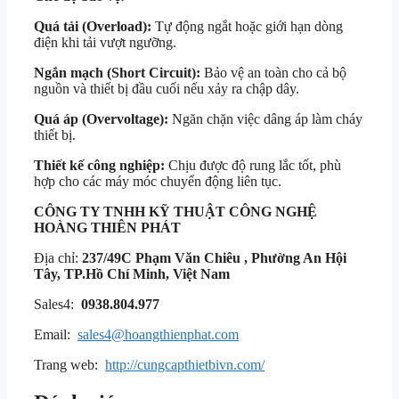
Quá tải (Overload):
Tự động ngắt hoặc giới hạn dòng
điện khi tải vượt ngưỡng.
Ngắn mạch (Short Circuit):
Bảo vệ an toàn cho cả bộ
nguồn và thiết bị đầu cuối nếu xảy ra chập dây.
Quá áp (Overvoltage):
Ngăn chặn việc dâng áp làm cháy
thiết bị.
Thiết kế công nghiệp:
Chịu được độ rung lắc tốt, phù
hợp cho các máy móc chuyển động liên tục.
CÔNG TY TNHH KỸ THUẬT
CÔNG NGHỆ
HOÀNG THIÊN PHÁT
Địa chỉ:
237/49C Phạm Văn Chiêu , Phường An Hội
Tây, TP.Hồ Chí Minh, Việt Nam
Sales4:
0938.804.977
Email:
sales4@hoangthienphat.com
Trang web:
http://cungcapthietbivn.com/