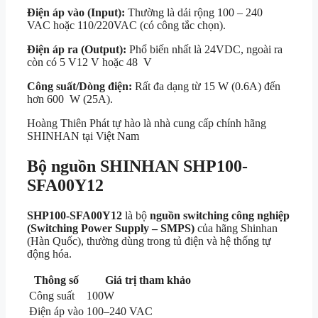
Điện áp vào (Input):
Thường là dải rộng
100 – 240
VAC
hoặc
110/220VAC
(có công tắc chọn).
Điện áp ra (Output):
Phổ biến nhất là
24VDC
, ngoài ra
còn có
5 V
12 V
hoặc
48 V
Công suất/Dòng điện:
Rất đa dạng từ
15 W
(0.6A) đến
hơn
600 W
(25A).
Hoàng Thiên Phát tự hào là nhà cung cấp chính hãng
SHINHAN tại Việt Nam
Bộ nguồn SHINHAN SHP100-
SFA00Y12
SHP100-SFA00Y12
là bộ
nguồn switching công nghiệp
(Switching Power Supply – SMPS)
của hãng Shinhan
(Hàn Quốc), thường dùng trong tủ điện và hệ thống tự
động hóa.
Thông số
Giá trị tham khảo
Công suất
100W
Điện áp vào
100–240 VAC