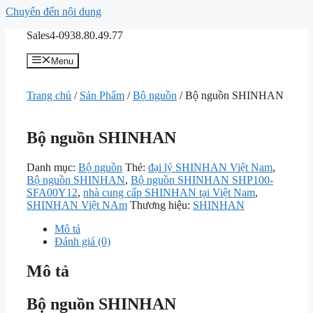
Chuyển đến nội dung
Sales4-0938.80.49.77
Menu
Trang chủ
/
Sản Phẩm
/
Bộ nguồn
/ Bộ nguồn SHINHAN
Bộ nguồn SHINHAN
Danh mục:
Bộ nguồn
Thẻ:
đại lý SHINHAN Việt Nam
,
Bộ nguồn SHINHAN
,
Bộ nguồn SHINHAN SHP100-
SFA00Y12
,
nhà cung cấp SHINHAN tại Việt Nam
,
SHINHAN Việt NAm
Thương hiệu:
SHINHAN
Mô tả
Đánh giá (0)
Mô tả
Bộ nguồn SHINHAN