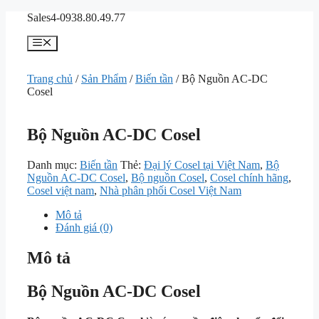
Chuyển
Sales4-0938.80.49.77
đến
nội
Menu
dung
Trang chủ
/
Sản Phẩm
/
Biến tần
/ Bộ Nguồn AC-DC
Cosel
Bộ Nguồn AC-DC Cosel
Danh mục:
Biến tần
Thẻ:
Đại lý Cosel tại Việt Nam
,
Bộ
Nguồn AC-DC Cosel
,
Bộ nguồn Cosel
,
Cosel chính hãng
,
Cosel việt nam
,
Nhà phân phối Cosel Việt Nam
Mô tả
Đánh giá (0)
Mô tả
Bộ Nguồn AC-DC Cosel