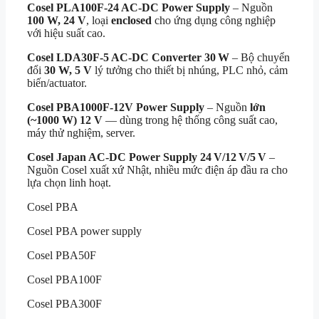
Cosel PLA100F‑24 AC‑DC Power Supply
– Nguồn
100 W, 24 V
, loại
enclosed
cho ứng dụng công nghiệp
với hiệu suất cao.
Cosel LDA30F‑5 AC‑DC Converter 30 W
– Bộ chuyển
đổi
30 W, 5 V
lý tưởng cho thiết bị nhúng, PLC nhỏ, cảm
biến/actuator.
Cosel PBA1000F‑12V Power Supply
– Nguồn
lớn
(~1000 W) 12 V
— dùng trong hệ thống công suất cao,
máy thử nghiệm, server.
Cosel Japan AC‑DC Power Supply 24 V/12 V/5 V
–
Nguồn Cosel xuất xứ Nhật, nhiều mức điện áp đầu ra cho
lựa chọn linh hoạt.
Cosel PBA
Cosel PBA power supply
Cosel PBA50F
Cosel PBA100F
Cosel PBA300F