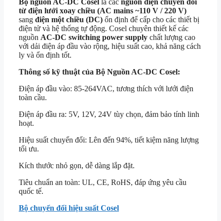
Bộ nguồn AC-DC Cosel
là các
nguồn điện chuyển đổi
từ điện lưới xoay chiều (AC mains ~110 V / 220 V)
sang
điện một chiều (DC)
ổn định để cấp cho các thiết bị
điện tử và hệ thống tự động. Cosel chuyên thiết kế các
nguồn
AC-DC switching power supply
chất lượng cao
với dải điện áp đầu vào rộng, hiệu suất cao, khả năng cách
ly và ổn định tốt.
Thông số kỹ thuật của Bộ Nguồn AC-DC Cosel:
Điện áp đầu vào: 85-264VAC, tương thích với lưới điện
toàn cầu.
Điện áp đầu ra: 5V, 12V, 24V tùy chọn, đảm bảo tính linh
hoạt.
Hiệu suất chuyển đổi: Lên đến 94%, tiết kiệm năng lượng
tối ưu.
Kích thước nhỏ gọn, dễ dàng lắp đặt.
Tiêu chuẩn an toàn: UL, CE, RoHS, đáp ứng yêu cầu
quốc tế.
Bộ chuyển đổi hiệu suất Cosel