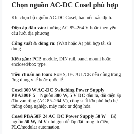
Chọn nguồn AC-DC Cosel phù hợp
Khi chọn bộ nguồn AC-DC Cosel, bạn nên xác định:
Điện áp đầu vào:
thường AC 85–264 V hoặc theo yêu
cầu lưới địa phương.
Công suất & dòng ra:
(Watt hoặc A) phù hợp tải sử
dụng.
Kiểu gắn:
PCB module, DIN rail, panel mount hoặc
enclosed/box type.
Tiêu chuẩn an toàn:
RoHS, IEC/UL/CE nếu dùng trong
ứng dụng y tế hoặc quốc tế.
Cosel 300 W AC‑DC Switching Power Supply
PBA300F‑5
– Nguồn
300 W, 5 V DC
đầu ra, dải điện áp
đầu vào rộng (AC 85–264 V), công suất lớn phù hợp hệ
thống công nghiệp, máy móc tự động hóa.
Cosel PBA50F‑24 AC‑DC Power Supply 50 W
– Bộ
nguồn
50 W, 24 V
nhỏ gọn dễ lắp đặt trong tủ điện,
PLC/modular automation.