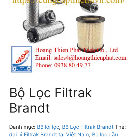
Bộ Lọc Filtrak
Brandt
Danh mục:
Bộ lõi lọc
,
Bộ Lọc Filtrak Brandt
Thẻ:
đại lý Filtrak Brandt tại Việt Nam
,
Bộ lọc dầu