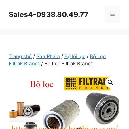
Chuyển
đến
Sales4-0938.80.49.77
Menu
nội
dung
Trang chủ
/
Sản Phẩm
/
Bộ lõi lọc
/
Bộ Lọc
Filtrak Brandt
/ Bộ Lọc Filtrak Brandt