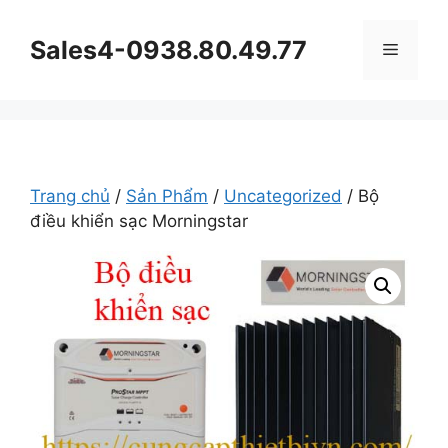
Chuyển
đến
Sales4-0938.80.49.77
Menu
nội
dung
Trang chủ
/
Sản Phẩm
/
Uncategorized
/ Bộ
điều khiển sạc Morningstar