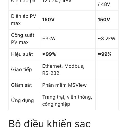
Điện áp pin
12 / 24 / 48V
/ 48V
Điện áp PV
150V
150V
max
Công suất
~3kW
~3.2kW
PV max
Hiệu suất
≈99%
≈99%
Ethernet, Modbus,
Giao tiếp
RS-232
Giám sát
Phần mềm MSView
Trang trại, viễn thông,
Ứng dụng
công nghiệp
Bộ điều khiển sạc