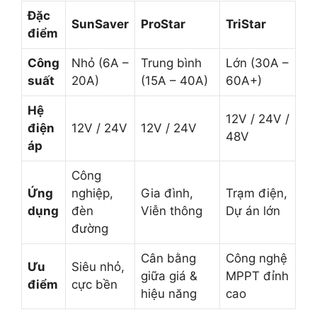
Đặc
SunSaver
ProStar
TriStar
điểm
Công
Nhỏ (6A –
Trung bình
Lớn (30A –
suất
20A)
(15A – 40A)
60A+)
Hệ
12V / 24V /
điện
12V / 24V
12V / 24V
48V
áp
Công
Ứng
nghiệp,
Gia đình,
Trạm điện,
dụng
đèn
Viễn thông
Dự án lớn
đường
Cân bằng
Công nghệ
Ưu
Siêu nhỏ,
giữa giá &
MPPT đỉnh
điểm
cực bền
hiệu năng
cao