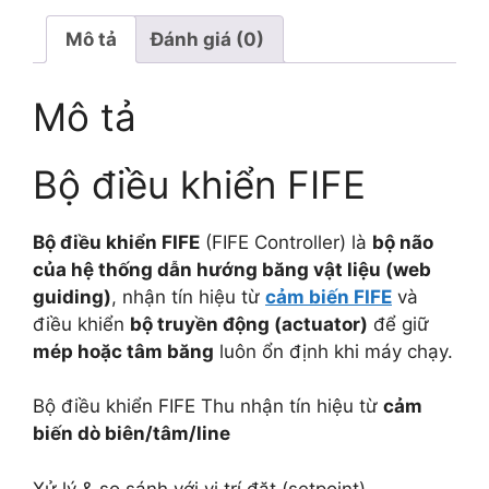
Mô tả
Đánh giá (0)
Mô tả
Bộ điều khiển FIFE
Bộ điều khiển FIFE
(FIFE Controller) là
bộ não
của hệ thống dẫn hướng băng vật liệu (web
guiding)
, nhận tín hiệu từ
cảm biến FIFE
và
điều khiển
bộ truyền động (actuator)
để giữ
mép hoặc tâm băng
luôn ổn định khi máy chạy.
Bộ điều khiển FIFE Thu nhận tín hiệu từ
cảm
biến dò biên/tâm/line
Xử lý & so sánh với vị trí đặt (setpoint)