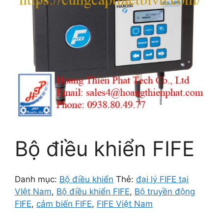
Bộ điều khiển FIFE
Danh mục:
Bộ điều khiển
Thẻ:
đại lý FIFE tại
VIệt Nam
,
Bộ điều khiển FIFE
,
Bộ truyền động
FIFE
,
cảm biến FIFE
,
FIFE Việt Nam