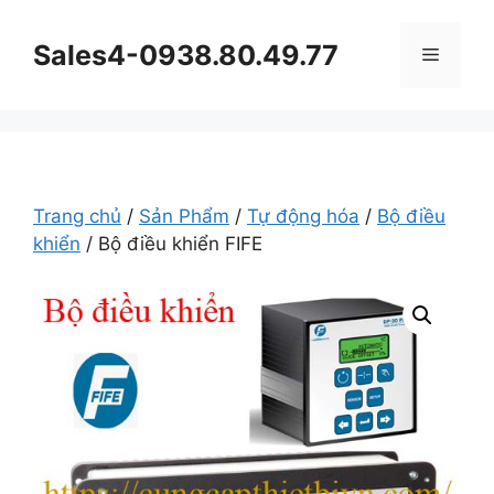
Chuyển
đến
Sales4-0938.80.49.77
Menu
nội
dung
Trang chủ
/
Sản Phẩm
/
Tự động hóa
/
Bộ điều
khiển
/ Bộ điều khiển FIFE