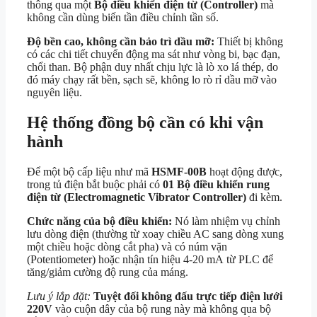
thông qua một
Bộ điều khiển điện từ (Controller)
mà
không cần dùng biến tần điều chỉnh tần số.
Độ bền cao, không cần bảo trì dầu mỡ:
Thiết bị không
có các chi tiết chuyển động ma sát như vòng bi, bạc đạn,
chổi than. Bộ phận duy nhất chịu lực là lò xo lá thép, do
đó máy chạy rất bền, sạch sẽ, không lo rò rỉ dầu mỡ vào
nguyên liệu.
Hệ thống đồng bộ cần có khi vận
hành
Để một bộ cấp liệu như mã
HSMF-00B
hoạt động được,
trong tủ điện bắt buộc phải có
01 Bộ điều khiển rung
điện từ (Electromagnetic Vibrator Controller)
đi kèm.
Chức năng của bộ điều khiển:
Nó làm nhiệm vụ chỉnh
lưu dòng điện (thường từ xoay chiều AC sang dòng xung
một chiều hoặc dòng cắt pha) và có núm vặn
(Potentiometer) hoặc nhận tín hiệu
4-20 mA
từ PLC để
tăng/giảm cường độ rung của máng.
Lưu ý lắp đặt:
Tuyệt đối không đấu trực tiếp điện lưới
220V
vào cuộn dây của bộ rung này mà không qua bộ