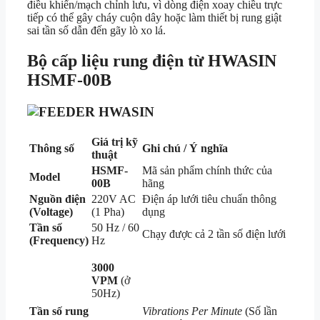
điều khiển/mạch chỉnh lưu, vì dòng điện xoay chiều trực
tiếp có thể gây cháy cuộn dây hoặc làm thiết bị rung giật
sai tần số dẫn đến gãy lò xo lá.
Bộ cấp liệu rung điện từ HWASIN
HSMF-00B
Giá trị kỹ
Thông số
Ghi chú / Ý nghĩa
thuật
HSMF-
Mã sản phẩm chính thức của
Model
00B
hãng
Nguồn điện
220V AC
Điện áp lưới tiêu chuẩn thông
(Voltage)
(1 Pha)
dụng
Tần số
50 Hz / 60
Chạy được cả 2 tần số điện lưới
(Frequency)
Hz
3000
VPM
(ở
50Hz)
Tần số rung
Vibrations Per Minute
(Số lần