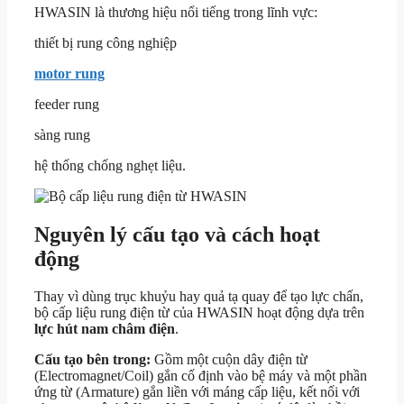
HWASIN là thương hiệu nổi tiếng trong lĩnh vực:
thiết bị rung công nghiệp
motor rung
feeder rung
sàng rung
hệ thống chống nghẹt liệu.
Nguyên lý cấu tạo và cách hoạt
động
Thay vì dùng trục khuỷu hay quả tạ quay để tạo lực chấn,
bộ cấp liệu rung điện từ của HWASIN hoạt động dựa trên
lực hút nam châm điện
.
Cấu tạo bên trong:
Gồm một cuộn dây điện từ
(Electromagnet/Coil) gắn cố định vào bệ máy và một phần
ứng từ (Armature) gắn liền với máng cấp liệu, kết nối với