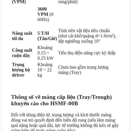
(VPM)
rung/phút)
3600
VPM
(ở
60Hz)
Tính trên vật liệu tiêu chuẩn
Năng suất
5 T/H
(như cát khô/quặng d=1.6t/m³),
tối đa
(Tấn/Giờ)
đặt nghiêng xuống 10°
Khoảng
Công suất
0.15 ~
Tiêu thụ điện năng cực kỳ thấp
cuộn dây
0.25 kW
Trọng
Khoảng
Chưa bao gồm trọng lượng
lượng bộ
18 ~ 22
máng (Tray)
driver
kg
Thông số về máng cấp liệu (Tray/Trough)
khuyến cáo cho HSMF-00B
Đối với dòng điện từ, trọng lượng và kích thước máng
đóng vai trò quyết định đến biên độ rung (nếu làm máng
quá nặng hoặc quá dài, lực từ trường không đủ kéo sẽ gây
giảm biên độ hoặc nóng cuộn dây).