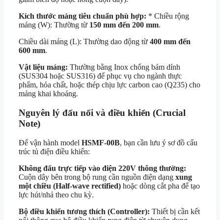
Kích thước máng tiêu chuẩn phù hợp:
* Chiều rộng
máng (W): Thường từ
150 mm đến 200 mm
.
Chiều dài máng (L): Thường dao động từ
400 mm đến
600 mm
.
Vật liệu máng:
Thường bằng Inox chống bám dính
(SUS304 hoặc SUS316) để phục vụ cho ngành thực
phẩm, hóa chất, hoặc thép chịu lực carbon cao (Q235) cho
mảng khai khoáng.
Nguyên lý đấu nối và điều khiển (Crucial
Note)
Để vận hành model
HSMF-00B
, bạn cần lưu ý sơ đồ cấu
trúc tủ điện điều khiển:
Không đấu trực tiếp vào điện 220V thông thường:
Cuộn dây bên trong bộ rung cần nguồn điện dạng
xung
một chiều (Half-wave rectified)
hoặc dòng cắt pha để tạo
lực hút/nhả theo chu kỳ.
Bộ điều khiển tương thích (Controller):
Thiết bị cần kết