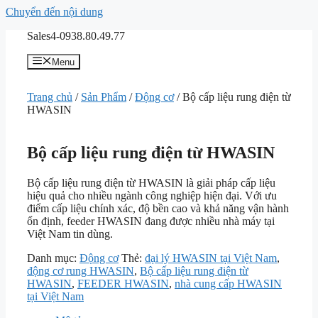
Chuyển đến nội dung
Sales4-0938.80.49.77
Menu
Trang chủ
/
Sản Phẩm
/
Động cơ
/ Bộ cấp liệu rung điện từ
HWASIN
Bộ cấp liệu rung điện từ HWASIN
Bộ cấp liệu rung điện từ HWASIN là giải pháp cấp liệu
hiệu quả cho nhiều ngành công nghiệp hiện đại. Với ưu
điểm cấp liệu chính xác, độ bền cao và khả năng vận hành
ổn định, feeder HWASIN đang được nhiều nhà máy tại
Việt Nam tin dùng.
Danh mục:
Động cơ
Thẻ:
đại lý HWASIN tại Việt Nam
,
động cơ rung HWASIN
,
Bộ cấp liệu rung điện từ
HWASIN
,
FEEDER HWASIN
,
nhà cung cấp HWASIN
tại Việt Nam