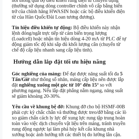
nối thông qua bộ điều khiển rung điện từ chuyên dụng
(thường sử dụng dòng controller chỉnh vô cấp bằng biến
trở của chính hãng HWASIN hoặc các bộ điều khiển điện
từ của Hàn Quốc/Đài Loan tương đương).
Tín hiệu điều khiển tự động:
Bộ điều khiển này nhận
lệnh đóng/ngắt trực tiếp từ cảm biến trọng lượng
(Loadcell) hoặc nhận tín hiệu dòng
4-20 mA
từ PLC để tự
động giảm tốc độ khi sắp đủ khối lượng cân (chuyển từ
chế độ cấp liệu nhanh sang cấp liệu tinh).
Hướng dẫn lắp đặt tối ưu hiệu năng
Góc nghiêng của máng:
Để đạt được năng suất tối đa
5
Tấn/Giờ
như thông số nhãn, máng cấp liệu nên được lắp
đặt
nghiêng xuống một góc từ 10° đến 15°
so với
phương ngang. Nếu lắp đặt phẳng nằm ngang, năng suất
sẽ giảm khoảng 20-30%.
Yêu cầu về khung bệ đỡ:
Khung đỡ cho bộ HSMF-00B
phải cực kỳ chắc chắn và thường được treo/đỡ bằng các lò
xo giảm chấn cách ly lực để xung lực rung tập trung hoàn
toàn vào việc dịch chuyển vật liệu trên máng, tránh truyền
rung động ngược lại làm phá hủy kết cấu khung nhà
xưởng hoặc ảnh hưởng tới các thiết bị đo lường lân cận.