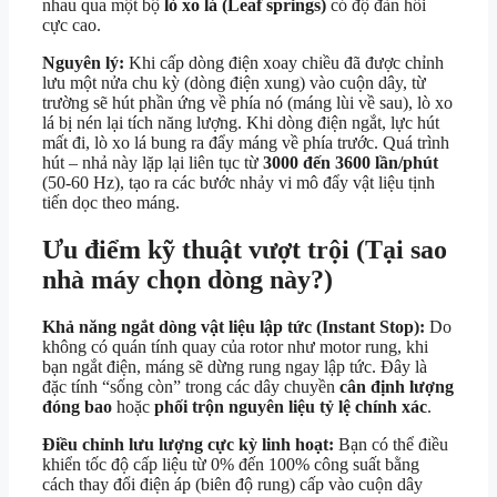
nhau qua một bộ
lò xo lá (Leaf springs)
có độ đàn hồi
cực cao.
Nguyên lý:
Khi cấp dòng điện xoay chiều đã được chỉnh
lưu một nửa chu kỳ (dòng điện xung) vào cuộn dây, từ
trường sẽ hút phần ứng về phía nó (máng lùi về sau), lò xo
lá bị nén lại tích năng lượng. Khi dòng điện ngắt, lực hút
mất đi, lò xo lá bung ra đẩy máng về phía trước. Quá trình
hút – nhả này lặp lại liên tục từ
3000 đến 3600 lần/phút
(50-60 Hz), tạo ra các bước nhảy vi mô đẩy vật liệu tịnh
tiến dọc theo máng.
Ưu điểm kỹ thuật vượt trội (Tại sao
nhà máy chọn dòng này?)
Khả năng ngắt dòng vật liệu lập tức (Instant Stop):
Do
không có quán tính quay của rotor như motor rung, khi
bạn ngắt điện, máng sẽ dừng rung ngay lập tức. Đây là
đặc tính “sống còn” trong các dây chuyền
cân định lượng
đóng bao
hoặc
phối trộn nguyên liệu tỷ lệ chính xác
.
Điều chỉnh lưu lượng cực kỳ linh hoạt:
Bạn có thể điều
khiển tốc độ cấp liệu từ 0% đến 100% công suất bằng
cách thay đổi điện áp (biên độ rung) cấp vào cuộn dây