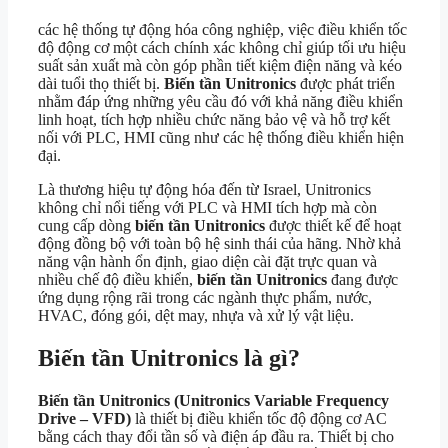
các hệ thống tự động hóa công nghiệp, việc điều khiển tốc
độ động cơ một cách chính xác không chỉ giúp tối ưu hiệu
suất sản xuất mà còn góp phần tiết kiệm điện năng và kéo
dài tuổi thọ thiết bị.
Biến tần Unitronics
được phát triển
nhằm đáp ứng những yêu cầu đó với khả năng điều khiển
linh hoạt, tích hợp nhiều chức năng bảo vệ và hỗ trợ kết
nối với PLC, HMI cũng như các hệ thống điều khiển hiện
đại.
Là thương hiệu tự động hóa đến từ Israel, Unitronics
không chỉ nổi tiếng với PLC và HMI tích hợp mà còn
cung cấp dòng
biến tần Unitronics
được thiết kế để hoạt
động đồng bộ với toàn bộ hệ sinh thái của hãng. Nhờ khả
năng vận hành ổn định, giao diện cài đặt trực quan và
nhiều chế độ điều khiển,
biến tần Unitronics
đang được
ứng dụng rộng rãi trong các ngành thực phẩm, nước,
HVAC, đóng gói, dệt may, nhựa và xử lý vật liệu.
Biến tần Unitronics là gì?
Biến tần Unitronics (Unitronics Variable Frequency
Drive – VFD)
là thiết bị điều khiển tốc độ động cơ AC
bằng cách thay đổi tần số và điện áp đầu ra. Thiết bị cho