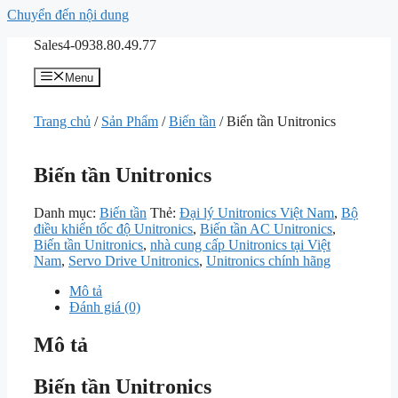
Chuyển đến nội dung
Sales4-0938.80.49.77
Menu
Trang chủ
/
Sản Phẩm
/
Biến tần
/ Biến tần Unitronics
Biến tần Unitronics
Danh mục:
Biến tần
Thẻ:
Đại lý Unitronics Việt Nam
,
Bộ
điều khiển tốc độ Unitronics
,
Biến tần AC Unitronics
,
Biến tần Unitronics
,
nhà cung cấp Unitronics tại Việt
Nam
,
Servo Drive Unitronics
,
Unitronics chính hãng
Mô tả
Đánh giá (0)
Mô tả
Biến tần Unitronics