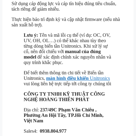
Sử dụng cáp động lực và cáp tín hiệu đúng tiêu chuẩn,
tách riêng để giảm nhiễu.
Thực hiện bảo trì định kỳ và cập nhật firmware (nếu nhà
sản xuất hỗ trợ).
Lưu ý:
Tên và mã lỗi cụ thể (ví dụ: OC, OV,
UV, OH, OL…) có thể khác nhau tùy theo
từng dòng biến tần Unitronics. Khi xử lý sự
cố, nên đối chiếu với
manual của đúng
model
để xác định chính xác nguyên nhân và
quy trình khắc phục.
Để biết thêm thông tin chi tiết về Biến tần
Unitronics,
màn hình điều khiển
Unitronics
vui lòng liên hệ trực tiếp tới công ty chúng tôi
CÔNG TY TNHH KỸ THUẬT
CÔNG
NGHỆ HOÀNG THIÊN PHÁT
Địa chỉ:
237/49C Phạm Văn Chiêu ,
Phường An Hội Tây, TP.Hồ Chí Minh,
Việt Nam
Sales4:
0938.804.977